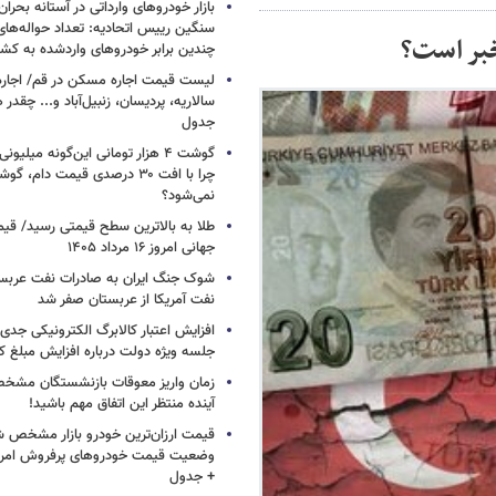
بازار خودروهای وارداتی در آستانه بحرا
سنگین رییس اتحادیه: تعداد حواله‌های
خبر است؟
چندین برابر خودروهای واردشده به کش
لیست قیمت اجاره مسکن در قم/ اجاره آ
سالاریه، پردیسان، زنبیل‌آباد و... چقدر 
جدول
گوشت ۴ هزار تومانی این‌گونه میلی
چرا با افت ۳۰ درصدی قیمت دام، گ
نمی‌شود؟
طلا به بالاترین سطح قیمتی رسید/ قی
جهانی امروز ۱۶ مرداد ۱۴۰۵
شوک جنگ ایران به صادرات نفت عربست
نفت آمریکا از عربستان صفر شد
افزایش اعتبار کالابرگ الکترونیکی جدی
جلسه ویژه دولت درباره افزایش مبلغ کا
زمان واریز معوقات بازنشستگان مشخ
آینده منتظر این اتفاق مهم باشید!
قیمت ارزان‌ترین خودرو بازار مشخص ش
+ جدول