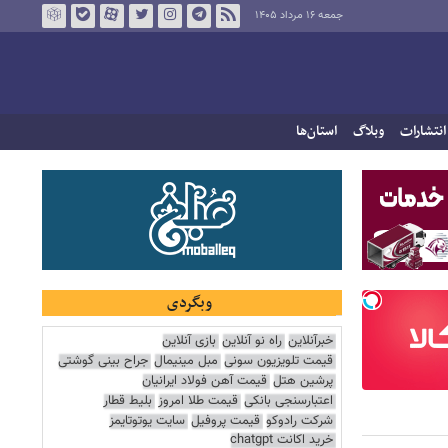
جمعه ۱۶ مرداد ۱۴۰۵
انتشارات
وبلاگ
استان‌ها
وبگردی
خبرآنلاین
راه نو آنلاین
بازی آنلاین
قیمت تلویزیون سونی
مبل مینیمال
جراح بینی گوشتی
پرشین هتل
قیمت آهن فولاد ایرانیان
اعتبارسنجی بانکی
قیمت طلا امروز
بلیط قطار
شرکت رادوکو
قیمت پروفیل
سایت یوتوتایمز
خرید اکانت chatgpt