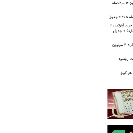
قیمت جدید دلار، یورو و سایر ارزها امروز ۱۶ مردادماه
لیست قیمت خرید مسکن در نازی‌آباد/ خرید آپارتمان ۲
دارد؟ + جدول
سرپرستان خانوار بخوانند/ حساب این افراد ۴ میلیون
فت روسیه
هر کیلو