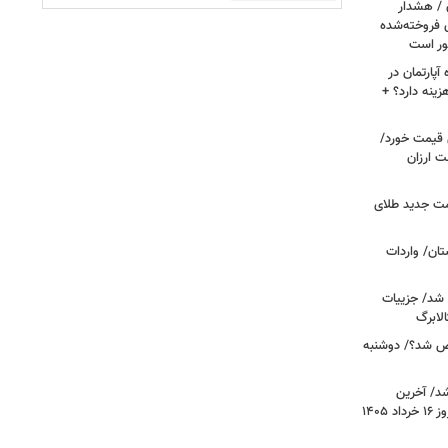
ن / هشدار
 فروخته‌شده
ور است
پارتمان در
هزینه دارد؟ +
ونی قیمت خورد/
وشت ارزان
مت جدید طلای
ان/ واردات
 شد/ جزییات
لابرگ
ص شد؟/ دوشنبه
د/ آخرین
وضعیت قیمت خودروهای پرفروش امروز ۱۶ خرداد ۱۴۰۵