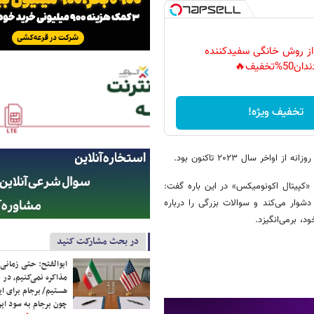
 از روش خانگی سفیدکننده
دان50%تخفیف🔥
تخفیف ویژه!
«کپیتال اکونومیکس» در این باره گفت:
شوار می‌کند و سوالات بزرگی را درباره
د، برمی‌انگیزد.
در بحث مشارکت کنید
ابوالفتح: حتی زمانی 
مذاکره نمی‌کنیم، در 
هستیم/ برجام برای ای
چون برجام به سود ایرا