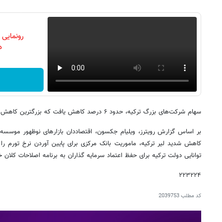
رونمایی
دن
سهام شرکت‌های بزرگ ترکیه، حدود ۶ درصد کاهش یافت که بزرگترین کاهش روزانه از اواخر سال ۲۰۲۳ تاکنون بود.
بر اساس گزارش رویترز، ویلیام جکسون، اقتصاددان بازارهای نوظهور موسسه 
کاهش شدید لیر ترکیه، ماموریت بانک مرکزی برای پایین آوردن نرخ تورم را د
توانایی دولت ترکیه برای حفظ اعتماد سرمایه گذاران به برنامه اصلاحات کلان خو
۲۲۳۲۲۴
کد مطلب
2039753