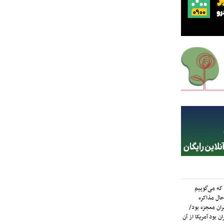
که می‌گوییم
حال مذاکره
ران معجزه بود/
ن بود آمریکا از آن