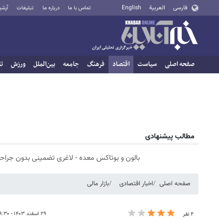
فارسی
العربية
English
تماس با ما
درباره ما
تبلیغات
آرشی
صفحه اصلی
سیاست
اقتصاد
فرهنگ
جامعه
بین‌الملل
ورزش
تا
مطالب پیشنهادی
بالون و بوتاکس معده - لاغری تضمینی بدون جراح
صفحه اصلی
اخبار اقتصادی
بازار مالی
۲۹ اسفند ۱۴۰۳ - ۱۹:۳۰
۲ نفر