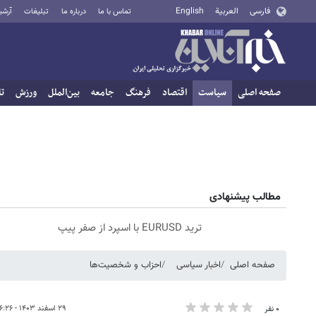
فارسی
العربية
English
تماس با ما
درباره ما
تبلیغات
آرشی
صفحه اصلی
سیاست
اقتصاد
فرهنگ
جامعه
بین‌الملل
ورزش
تا
مطالب پیشنهادی
ترید EURUSD با اسپرد از صفر پیپ
صفحه اصلی
اخبار سیاسی
احزاب و شخصیت‌ها
۲۹ اسفند ۱۴۰۳ - ۱۶:۲۶
۰ نفر