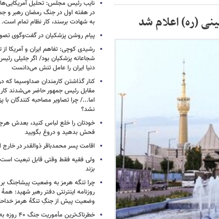
نایب رئیس مجلس: تحلیل آمریکایی‌ها ا
در هفته اول در جنگ رمضان رهبر و جم
ینی (ره) اعلام شد
به شهادت برسند، کار نظام تمام است.
پیام روشن پزشکیان در گفت‌وگوی تص
رشیدی کوچی: تفاهم ایران و آمریکا از
شجاعانه پزشکیان بود/ اگر جلیلی رئیس
دنیا ایران را عامل تنش می‌دانست
کنار گذاشتن کارمندان صداوسیما که در
مقابل رئیس جمهور حاضر می‌شدند کا
اما.../ چرا تصاویر مصاحبه کنندگان با 
نشد؟
خودتان را خلع لباس کنید، بعدش هرچ
فحش بدهید و دروغ بگویید
اقامت پسر محمدباقر ذوالقدر در خارج ا
ولی فقیه فقط وقتی قابل تبعیت است ک
بزند
چرا تنگه هرمز به وضعیت پیشاجنگ بر
روزنامه اینترنتی دفتر رهبر شهید: همۀ دن
وضعیت پیش از جنگِ تنگۀ هرمز خداحا
خطرناک‌ترین مأمو