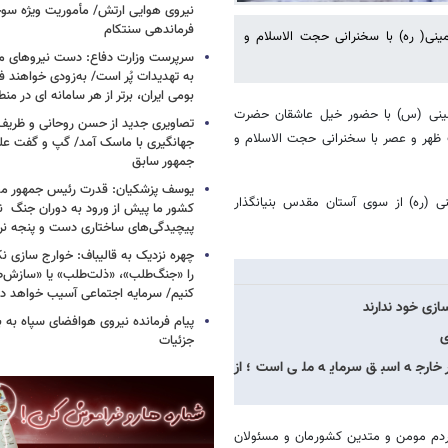
فرماندهی سنتکام
) در حرم مطهر امام خمینی( ره) با سخنرانی حجت الاسلام و
سرپرست وزارت دفاع: دست نیروهای م
به تهدیدات پُر است/ به‌زودی خواهند ف
بومی ایران، برتر از هر سامانه ای در م
خمینی (س) با حضور خیل عاشقان حضرت
تصاویری جدید از حسن روحانی و ظریف
ت ظهر و عصر با سخنرانی حجت الاسلام و
جهانگیری با ماسک آمد/ گپ و گفت عل
جمهور سابق
یوسف پزشکیان: قدرت رئیس‌ جمهور م
نی (ره) از سوی آستان مقدس بنیانگذار
کشور ما پیش از ورود به دوران جنگ نیز
پیچیدگی‌های ساختاری دست و پنجه نرم 
چهره نزدیک به قالیباف: خوارج سازی نکن
را «جنگ‌طلب»، «ذلت‌طلب» یا «سازش
کنیم/ سرمایه اجتماعی آسیب خواهد دید
زی خود ندارند
پیام فرمانده نیروی هوافضای سپاه به
ی
جزئیات
 خارجه اسبق سرمایه ملی است؛ از
ردم مومن و متدین کشورمان و مسئولان