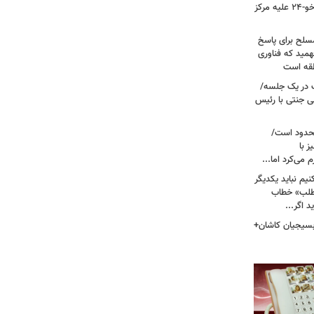
نیروی هوایی ارتش/ مأموریت ویژه سوخو-۲۴ علیه مرکز
سلح برای پاسخ
همید که فناوری
نطقه است
 در یک جلسه/
ی جنتی با رئیس
حدود است/
 با
می‌کرد اما...
یم نباید یکدیگر
‌طلب» خطاب
 اگر...
 بسیجیان کاشان+