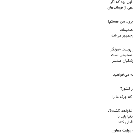
ین بود که اگر
عی از فرماندهان
ویری: من هستم!
 تصمیمات
‌جمهور می‌شد،
 پوست خبرنگار
ر صحیحی است
پزشکیان منتشر
ه می‌خواهید
ز کشور؟
ه جرف ما را
 نخواهد گشت؟/
یا باید با
فظی کنند
ریت جنگ ۴۰ روزه به روایت معاون