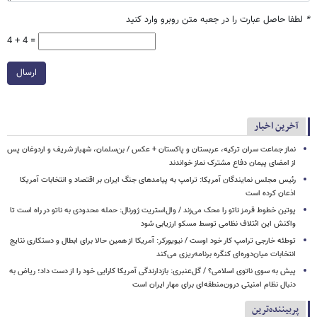
*
لطفا حاصل عبارت را در جعبه متن روبرو وارد کنید
4 + 4 =
ارسال
آخرین اخبار
نماز جماعت سران ترکیه، عربستان و پاکستان + عکس / بن‌سلمان، شهباز شریف و اردوغان پس
از امضای پیمان دفاع مشترک نماز خواندند
رئیس مجلس نمایندگان آمریکا: ترامپ به پیامدهای جنگ ایران بر اقتصاد و انتخابات آمریکا
اذعان کرده است
پوتین خطوط قرمز ناتو را محک می‌زند / وال‌استریت ژورنال: حمله محدودی به ناتو در راه است تا
واکنش این ائتلاف نظامی توسط مسکو ارزیابی شود
توطئه خارجی ترامپ کار خود اوست / نیویورکر: آمریکا از همین حالا برای ابطال و دستکاری نتایج
انتخابات میان‌دوره‌ای کنگره برنامه‌ریزی می‌کند
پیش به سوی ناتوی اسلامی؟ / گل‌عنبری: بازدارندگی آمریکا کارایی خود را از دست داد؛ ریاض به
دنبال نظام امنیتی درون‌منطقه‌ای برای مهار ایران است
پربیننده‌ترین