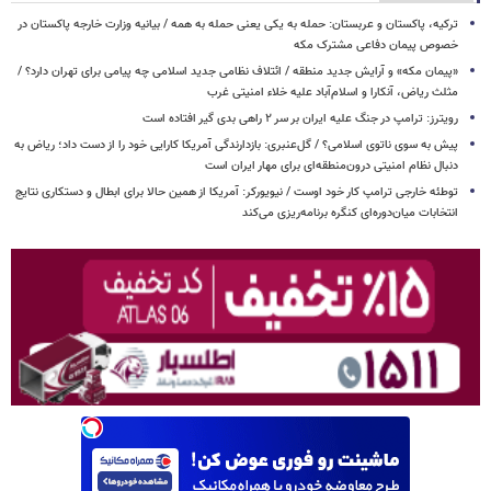
ترکیه، پاکستان و عربستان: حمله به یکی یعنی حمله به همه / بیانیه وزارت خارجه پاکستان در
خصوص پیمان دفاعی مشترک مکه
«پیمان مکه» و آرایش جدید منطقه / ائتلاف نظامی جدید اسلامی چه پیامی برای تهران دارد؟ /
مثلث ریاض، آنکارا و اسلام‌آباد علیه خلاء امنیتی غرب
رویترز: ترامپ در جنگ علیه ایران بر سر ۲ راهی بدی گیر افتاده است
پیش به سوی ناتوی اسلامی؟ / گل‌عنبری: بازدارندگی آمریکا کارایی خود را از دست داد؛ ریاض به
دنبال نظام امنیتی درون‌منطقه‌ای برای مهار ایران است
توطئه خارجی ترامپ کار خود اوست / نیویورکر: آمریکا از همین حالا برای ابطال و دستکاری نتایج
انتخابات میان‌دوره‌ای کنگره برنامه‌ریزی می‌کند