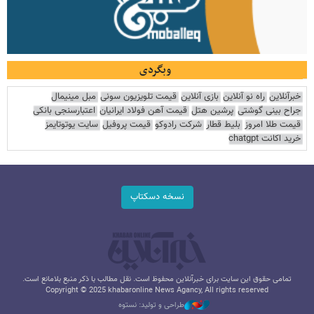
وبگردی
خبرآنلاین
راه نو آنلاین
بازی آنلاین
قیمت تلویزیون سونی
مبل مینیمال
جراح بینی گوشتی
پرشین هتل
قیمت آهن فولاد ایرانیان
اعتبارسنجی بانکی
قیمت طلا امروز
بلیط قطار
شرکت رادوکو
قیمت پروفیل
سایت یوتوتایمز
خرید اکانت chatgpt
نسخه دسکتاپ
تمامی حقوق این سایت برای خبرآنلاین محفوظ است. نقل مطالب با ذکر منبع بلامانع است.
Copyright © 2025 khabaronline News Agancy, All rights reserved
طراحی و تولید: نستوه