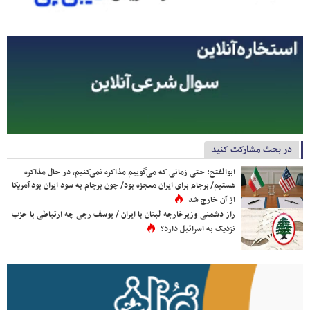
در بحث مشارکت کنید
ابوالفتح: حتی زمانی که می‌گوییم مذاکره نمی‌کنیم، در حال مذاکره
هستیم/ برجام برای ایران معجزه بود/ چون برجام به سود ایران بود آمریکا
از آن خارج شد
راز دشمنی وزیرخارجه لبنان با ایران / یوسف رجی چه ارتباطی با حزب
نزدیک به اسرائیل دارد؟