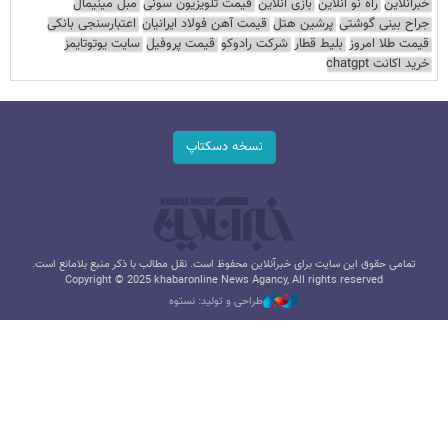
خبرآنلاین
راه نو آنلاین
بازی آنلاین
قیمت تلویزیون سونی
مبل مینیمال
جراح بینی گوشتی
پرشین هتل
قیمت آهن فولاد ایرانیان
اعتبارسنجی بانکی
قیمت طلا امروز
بلیط قطار
شرکت رادوکو
قیمت پروفیل
سایت یوتوتایمز
خرید اکانت chatgpt
نسخه دسکتاپ
تمامی حقوق این سایت برای خبرآنلاین محفوظ است. نقل مطالب با ذکر منبع بلامانع است.
Copyright © 2025 khabaronline News Agancy, All rights reserved
طراحی و تولید: نستوه