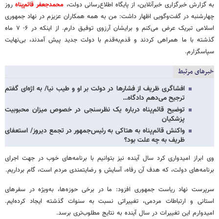
به گزارش خبرگزاری خبرآنلاین، از پایگاه اطلاع‌رسانی دولت،
محمدجعفر قائم‌پناه
روز
چهارشنبه در گفت‌وگویی اظهار داشت: من به همه همکاران عزیزم در نهاد جمهوری
اسلامی تبریک عرض می‌کنم و برایشان آرزوی توفیق دارم. از اینکه در ۶- ۷ ماه
گذشته با ما همراهی کردند و قدم‌به‌قدم با دولت جدید پیش آمدند، بی‌نهایت
سپاسگزارم.
خبرهای مرتبط
افشاگری ظریف از فشارها در دولت بر او و طیب نیا/ به اژه‌ای گفتم
ترجیح می‌دهم دادگاه…
توضیح قائم‌پناه درباره‌ یک نظرسنجی در خصوص میزان محبوبیت
پزشکیان
واکنش قائم‌پناه به هتاکی به رئیس‌جمهور در تجمع دیروز/ استعفای
ظریف به چه علت بود؟
وی ابراز امیدواری کرد سال آینده نیز بتوانیم با برنامه‌های خوب در جهت اجرای
برنامه‌های دولت، که هدف آن رفاه، آسایش و رضایتمندی مردم است، گام برداریم.
سرپرست نهاد ریاست جمهوری افزود: ما در برخی حوزه‌ها، به‌ویژه در سفرهای
استانی و ارتباطات مردمی، تغییراتی نسبت به سنوات گذشته ایجاد کرده‌ایم.
امیدوارم این تغییرات در سال آینده به نتایج مطلوب‌تری برسد.