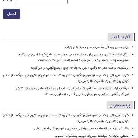
3 + 0 =
ارسال
آخرین اخبار
پیام حسن روحانی به سیدحسن خمینی+ جزئیات
تذکر نماینده تندرو مجلس برای حجاب؛ قانون حجاب باید ابلاغ شود/ امروز در پارک‌ها
مشروب‌خواری و هنجارشکنی می‌شود/ تفاهمنامه با آمریکا مرده است
پزشکیان در آینه بحران؛ وقتی «میل به وفاق» جای «پاسخ‌گویی» را می‌گیرد!
شهید لاریجانی از کدام عضو شورای نگهبان مکدر بود؟/ محمد مهاجری: لاریجانی می‌گفت از اعلام
کردن ریز دلایل ردصلاحیت طفره می‌رود
فرمانده ارشد سپاه خطاب به آمریکا و اسرائیل: ملت ایران از دادخواهی خون کودکانش
نمی‌گذرد/ شهدای شجره طیبه قهرمانان واقعی ملت ایران هستند
پربیننده‌ترین
شهید لاریجانی از کدام عضو شورای نگهبان مکدر بود؟/ محمد مهاجری: لاریجانی می‌گفت از اعلام
کردن ریز دلایل ردصلاحیت طفره می‌رود
واکنش عارف به انتصاب محسن رضایی به دبیری شورای‌عالی امنیت ملی
اهدای جایزه به خواننده معروف توسط پزشکیان+ تصویر