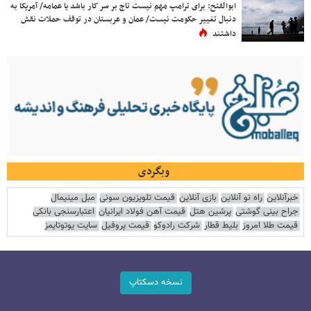
ابوالفتح: برای ترامپ مهم نیست تاج بر سر کار باشد یا عمامه/ آمریکا به
دنبال تغییر حکومت نیست/ عمان و عربستان در توقف حملات نقش
داشتند
وبگردی
خبرآنلاین
راه نو آنلاین
بازی آنلاین
قیمت تلویزیون سونی
مبل مینیمال
جراح بینی گوشتی
پرشین هتل
قیمت آهن فولاد ایرانیان
اعتبارسنجی بانکی
قیمت طلا امروز
بلیط قطار
شرکت رادوکو
قیمت پروفیل
سایت یوتوتایمز
نسخه دسکتاپ