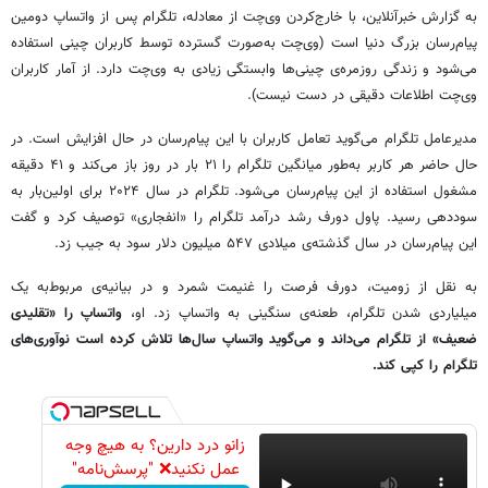
به گزارش خبرآنلاین، با خارج‌کردن وی‌چت از معادله، تلگرام پس از واتساپ دومین
پیام‌رسان بزرگ دنیا است (وی‌چت به‌صورت گسترده توسط کاربران چینی استفاده
می‌شود و زندگی روزمره‌ی چینی‌ها وابستگی زیادی به وی‌چت دارد. از آمار کاربران
وی‌چت اطلاعات دقیقی در دست نیست).
مدیرعامل تلگرام می‌گوید تعامل کاربران با این پیام‌رسان در حال افزایش است. در
حال حاضر هر کاربر به‌طور میانگین تلگرام را ۲۱ بار در روز باز می‌کند و ۴۱ دقیقه
مشغول استفاده از این پیام‌رسان می‌شود. تلگرام در سال ۲۰۲۴ برای اولین‌بار به
سوددهی رسید. پاول دورف رشد درآمد تلگرام را «انفجاری» توصیف کرد و گفت
این پیام‌رسان در سال گذشته‌ی میلادی ۵۴۷ میلیون دلار سود به جیب زد.
به نقل از زومیت، دورف فرصت را غنیمت شمرد و در بیانیه‌ی مربوط‌به یک
میلیاردی شدن تلگرام، طعنه‌ی سنگینی به واتساپ زد. او،
واتساپ را «تقلیدی
ضعیف‌» از تلگرام می‌داند و می‌گوید واتساپ سال‌ها تلاش کرده است نوآوری‌های
تلگرام را کپی کند.
زانو درد دارین؟ به هیچ وجه
عمل نکنید❌ "پرسش‌نامه"