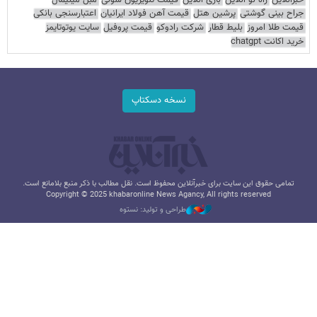
جراح بینی گوشتی
پرشین هتل
قیمت آهن فولاد ایرانیان
اعتبارسنجی بانکی
قیمت طلا امروز
بلیط قطار
شرکت رادوکو
قیمت پروفیل
سایت یوتوتایمز
خرید اکانت chatgpt
نسخه دسکتاپ
تمامی حقوق این سایت برای خبرآنلاین محفوظ است. نقل مطالب با ذکر منبع بلامانع است.
Copyright © 2025 khabaronline News Agancy, All rights reserved
طراحی و تولید: نستوه