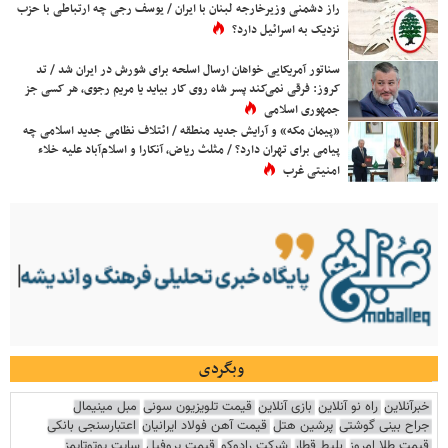
راز دشمنی وزیرخارجه لبنان با ایران / یوسف رجی چه ارتباطی با حزب
نزدیک به اسرائیل دارد؟
سناتور آمریکایی خواهان ارسال اسلحه برای شورش در ایران شد / تد
کروز: فرقی نمی‌کند پسر شاه روی کار بیاید یا مریم رجوی، هر کسی جز
جمهوری اسلامی
«پیمان مکه» و آرایش جدید منطقه / ائتلاف نظامی جدید اسلامی چه
پیامی برای تهران دارد؟ / مثلث ریاض، آنکارا و اسلام‌آباد علیه خلاء
امنیتی غرب
وبگردی
خبرآنلاین
راه نو آنلاین
بازی آنلاین
قیمت تلویزیون سونی
مبل مینیمال
جراح بینی گوشتی
پرشین هتل
قیمت آهن فولاد ایرانیان
اعتبارسنجی بانکی
قیمت طلا امروز
بلیط قطار
شرکت رادوکو
قیمت پروفیل
سایت یوتوتایمز