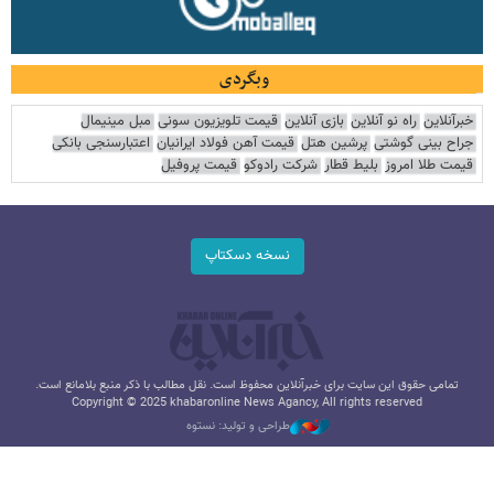
وبگردی
خبرآنلاین
راه نو آنلاین
بازی آنلاین
قیمت تلویزیون سونی
مبل مینیمال
جراح بینی گوشتی
پرشین هتل
قیمت آهن فولاد ایرانیان
اعتبارسنجی بانکی
قیمت طلا امروز
بلیط قطار
شرکت رادوکو
قیمت پروفیل
نسخه دسکتاپ
تمامی حقوق این سایت برای خبرآنلاین محفوظ است. نقل مطالب با ذکر منبع بلامانع است.
Copyright © 2025 khabaronline News Agancy, All rights reserved
طراحی و تولید: نستوه