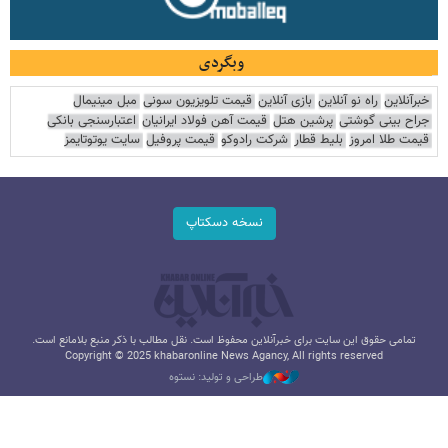
وبگردی
خبرآنلاین
راه نو آنلاین
بازی آنلاین
قیمت تلویزیون سونی
مبل مینیمال
جراح بینی گوشتی
پرشین هتل
قیمت آهن فولاد ایرانیان
اعتبارسنجی بانکی
قیمت طلا امروز
بلیط قطار
شرکت رادوکو
قیمت پروفیل
سایت یوتوتایمز
نسخه دسکتاپ
تمامی حقوق این سایت برای خبرآنلاین محفوظ است. نقل مطالب با ذکر منبع بلامانع است.
Copyright © 2025 khabaronline News Agancy, All rights reserved
طراحی و تولید: نستوه