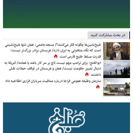
در بحث مشارکت کنید
شیخ‌نشین‌ها چگونه فکر می‌کنند؟/ مسجدجامعی: عمان تنها شیخ‌نشینی
است که نگاه متفاوتی به ایران دارد/ عربستان برادر بزرگ‌تر نیست؛
قدرت مسلط خلیج فارس است
ابوالفتح: برای ترامپ مهم نیست تاج بر سر کار باشد یا عمامه/ آمریکا به
دنبال تغییر حکومت نیست/ عمان و عربستان در توقف حملات نقش
داشتند
سازمان وظیفه عمومی فراجا درباره معافیت سربازان فراری اطلاعیه داد