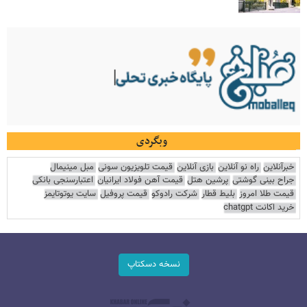
وبگردی
خبرآنلاین
راه نو آنلاین
بازی آنلاین
قیمت تلویزیون سونی
مبل مینیمال
جراح بینی گوشتی
پرشین هتل
قیمت آهن فولاد ایرانیان
اعتبارسنجی بانکی
قیمت طلا امروز
بلیط قطار
شرکت رادوکو
قیمت پروفیل
سایت یوتوتایمز
خرید اکانت chatgpt
نسخه دسکتاپ