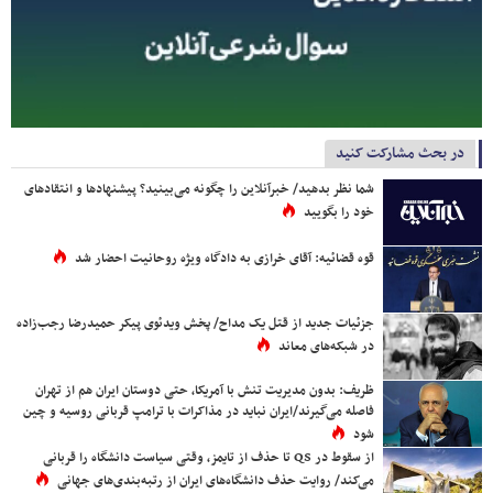
در بحث مشارکت کنید
شما نظر بدهید/ خبرآنلاین را چگونه می‌بینید؟ پیشنهادها و انتقادهای
خود را بگویید
قوه قضائیه: آقای خرازی به دادگاه ویژه روحانیت احضار شد
جزئیات جدید از قتل یک مداح/ پخش ویدئوی پیکر حمیدرضا رجب‌زاده
در شبکه‌های معاند
ظریف: بدون مدیریت تنش با آمریکا، حتی دوستان ایران هم از تهران
فاصله می‌گیرند/ایران نباید در مذاکرات با ترامپ قربانی روسیه و چین
شود
از سقوط در QS تا حذف از تایمز، وقتی سیاست دانشگاه را قربانی
می‌کند/ روایت حذف دانشگاه‌های ایران از رتبه‌بندی‌های جهانی