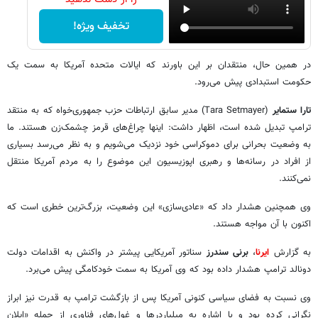
تخفیف ویژه!
در همین حال، منتقدان بر این باورند که ایالات متحده آمریکا به سمت یک
حکومت استبدادی پیش می‌رود.
تارا ستمایر
(Tara Setmayer) مدیر سابق ارتباطات حزب جمهوری‌خواه که به منتقد
ترامپ تبدیل شده است، اظهار داشت: اینها چراغ‌های قرمز چشمک‌زن هستند. ما
به وضعیت بحرانی برای دموکراسی خود نزدیک می‌شویم و به نظر می‌رسد بسیاری
از افراد در رسانه‌ها و رهبری اپوزیسیون این موضوع را به مردم آمریکا منتقل
نمی‌کنند.
وی همچنین هشدار داد که «عادی‌سازی» این وضعیت، بزرگ‌ترین خطری است که
اکنون با آن مواجه‌ هستند.
به گزارش
ایرنا
،
برنی سندرز
سناتور آمریکایی پیشتر در واکنش به اقدامات دولت
دونالد ترامپ هشدار داده بود که وی آمریکا به سمت خودکامگی پیش می‌برد.
وی نسبت به فضای سیاسی کنونی آمریکا پس از بازگشت ترامپ به قدرت نیز ابراز
نگرانی کرده بود و با اشاره به میلیاردرها و غول‌های فناوری از جمله «ایلان