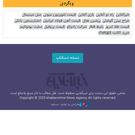
وبگردی
خبرآنلاین
راه نو آنلاین
بازی آنلاین
قیمت تلویزیون سونی
مبل مینیمال
جراح بینی گوشتی
پرشین هتل
قیمت آهن فولاد ایرانیان
اعتبارسنجی بانکی
قیمت طلا امروز
بلیط قطار
شرکت رادوکو
قیمت پروفیل
سایت یوتوتایمز
خرید اکانت chatgpt
نسخه دسکتاپ
تمامی حقوق این سایت برای خبرآنلاین محفوظ است. نقل مطالب با ذکر منبع بلامانع است.
Copyright © 2025 khabaronline News Agancy, All rights reserved
طراحی و تولید: نستوه