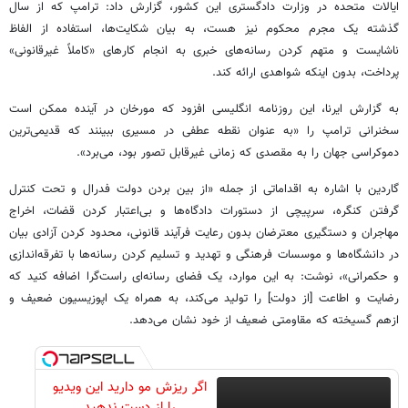
ایالات متحده در وزارت دادگستری این کشور، گزارش داد: ترامپ که از سال
گذشته یک مجرم محکوم‌ نیز هست، به بیان شکایت‌ها، استفاده از الفاظ
ناشایست و متهم کردن رسانه‌های خبری به انجام کارهای «کاملاً غیرقانونی»
پرداخت، بدون اینکه شواهدی ارائه کند.
به گزارش ایرنا، این روزنامه انگلیسی افزود که مورخان در آینده ممکن است
سخنرانی ترامپ را «به عنوان نقطه عطفی در مسیری ببینند که قدیمی‌ترین
دموکراسی جهان را به مقصدی که زمانی غیرقابل تصور بود، می‌برد».
گاردین با اشاره به اقداماتی از جمله «از بین بردن دولت فدرال و تحت کنترل
گرفتن کنگره، سرپیچی از دستورات دادگاه‌ها و بی‌اعتبار کردن قضات، اخراج
مهاجران و دستگیری معترضان بدون رعایت فرآیند قانونی، محدود کردن آزادی بیان
در دانشگاه‌ها و موسسات فرهنگی و تهدید و تسلیم کردن رسانه‌ها با تفرقه‌اندازی
و حکمرانی»، نوشت: به این موارد، یک فضای رسانه‌ای راست‌گرا اضافه کنید که
رضایت و اطاعت [از دولت] را تولید می‌کند، به همراه یک اپوزیسیون ضعیف و
ازهم گسیخته که مقاومتی ضعیف از خود نشان می‌دهد.
اگر ریزش مو دارید این ویدیو
را از دست ندهید