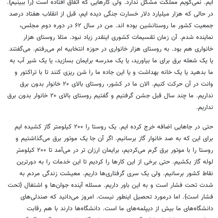
ایم. نمی‌گویم مملکت مشکل ندارد. ولی کارهایی که اتفاق افتاده است {را ببینیم}.
در حالی که هزار میلیارد دلار خسارت جنگی دیده ایم، قبل از انقلاب هفتاد درصد
جمعیت کشور ما روستانشین بوده اند. من در سال ۶۲ در دوره دوم مجلس،
نماینده شدم. آن زمان تقسیمات کشوری اینقدر زیاد نبود. مثلا روستای هزار
خانواری هم بود. به روستای هزار خانواری در حوزه انتخابیه ام می‌رفتم. می‌گفتند
یا یک شعله برق برای ما بیاورید، یا یک مدرسه برایمان بسازید، یا یک شیر آب به
ما بدهید یا یک خانه بهداشت و یا این جاده ما را شن ریزی کنند تا با تراکتور و
وانت در آن حرکت کنیم. الان ما در کشور، روستای بالای ۲۰ خانوار بدون برق
نداریم. ما چند سال قبل جشن گرفتیم و گفتیم روستای بالای ۲۰ خانوار بدون برق
نداریم.
حتی در جاهایی اضافه خرج کرده ایم. یک روستا را ۲۰۰ کیلومتر گاز کشیده ایم
برای این که به صد خانوار گاز برسانیم. اگر آن جا یک موتور برق می‌گذاشتیم و
روستا را با موتور برق گرم می‌کردیم، برایمان ارزان تر در می‌آمد تا ۲۰۰ کیلومتر
لوله گاز بکشیم. حتی برخی از این کارها را کردیم تا این خدمات را به دورترین
نقاط کشور برسانیم. ولی یک سری گرفتاری‌ها داریم. معیشت زندگی مردم به
شدت تحت فشار است و به این باور داریم. مسئله آینده جوان‌ها و اشتغال {تحت
فشار است}. اما درمورد تحصیل اینطور نیست. امروز می‌دانید که صندلی‌های
دانشگاه‌های ما بیش از دیپلمه‌های ما است. دانشگاه‌ها دارند با هم رقابت