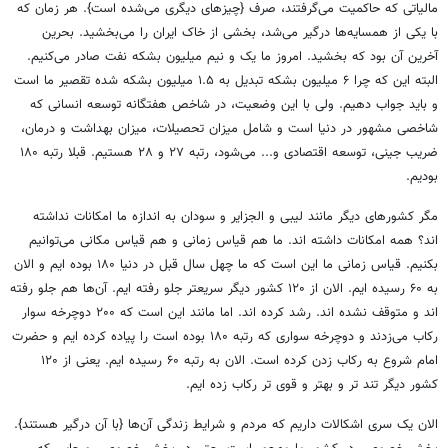
مالیاتی که حاکمیت می‌گرفتند، صرف {چیزهای دیگری می‌شده است}. هر زمان که
با یکی از همسایه‌ها درگیر می‌شد، بخشی از خاک ایران را می‌بخشید. بحرین
آخرین آن بود که بخشید. امروز ما یک و نیم میلیون بشکه نفت صادر می‌کنیم.
البته این که چرا ۶ میلیون بشکه تبدیل به ۱.۵ میلیون بشکه شده تقصیر ما است
و باید جواب دهیم. ولی با این وضعیت، در شاخص هفتگانه توسعه انسانی که
شاخصی مشهور در دنیا است و شامل میزان تحصیلات، میزان بهداشت و درمان،
ضریب جینی، توسعه اقتصادی و... می‌شود، رتبه ۲۷ و ۲۸ هستیم. قبلا رتبه ۱۸۰
بودیم.
مگر کشورهای دیگر مانند لیبی و الجزایر و سودان به اندازه ما امکانات نداشته
اند؟ همه امکانات داشته اند. ما هم قیاس زمانی و هم قیاس مکانی می‌توانیم
بکنیم. قیاس زمانی ما این است که ما چهل سال قبل در دنیا ۱۸۰ بوده ایم و الان
به ۶۰ رسیده ایم. الان از ۱۲۰ کشور دیگر سریعتر جلو رفته ایم. آن‌ها هم جلو رفته
اند و متوقف نشده اند. رشد کرده اند. اما مانند این است که ۲۰۰ دوچرخه سوار
رکاب می‌زدند و دوچرخه سواری که رتبه ۱۸۰ بوده است را پیاده کرده ایم و حضرت
امام شروع به رکاب زدن کرده است. الان به رتبه ۶۰ رسیده ایم. یعنی از ۱۲۰
کشور دیگر تند تر و بهتر و قوی تر رکاب زده ایم.
الان یک سری اشکالات داریم که مردم و شرایط زندگی آن‌ها {با آن درگیر هستند}.