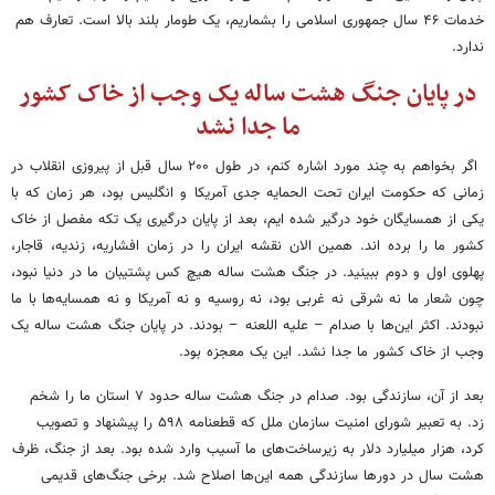
خدمات ۴۶ سال جمهوری اسلامی را بشماریم، یک طومار بلند بالا است. تعارف هم
ندارد.
در پایان جنگ هشت ساله یک وجب از خاک کشور
ما جدا نشد
اگر بخواهم به چند مورد اشاره کنم، در طول ۲۰۰ سال قبل از پیروزی انقلاب در
زمانی که حکومت ایران تحت الحمایه جدی آمریکا و انگلیس بود، هر زمان که با
یکی از همسایگان خود درگیر شده ایم، بعد از پایان درگیری یک تکه مفصل از خاک
کشور ما را برده اند. همین الان نقشه ایران را در زمان افشاریه، زندیه، قاجار،
پهلوی اول و دوم ببینید. در جنگ هشت ساله هیچ کس پشتیبان ما در دنیا نبود،
چون شعار ما نه شرقی نه غربی بود، نه روسیه و نه آمریکا و نه همسایه‌ها با ما
نبودند. اکثر این‌ها با صدام – علیه اللعنه – بودند. در پایان جنگ هشت ساله یک
وجب از خاک کشور ما جدا نشد. این یک معجزه بود.
بعد از آن، سازندگی بود. صدام در جنگ هشت ساله حدود ۷ استان ما را شخم
زد. به تعبیر شورای امنیت سازمان ملل که قطعنامه ۵۹۸ را پیشنهاد و تصویب
کرد، هزار میلیارد دلار به زیرساخت‌های ما آسیب وارد شده بود. بعد از جنگ، ظرف
هشت سال در دورها سازندگی همه این‌ها اصلاح شد. برخی جنگ‌های قدیمی