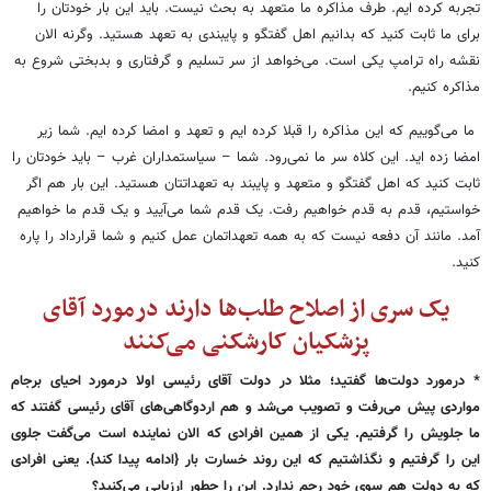
تجربه کرده ایم. طرف مذاکره ما متعهد به بحث نیست. باید این بار خودتان را
برای ما ثابت کنید که بدانیم اهل گفتگو و پایبندی به تعهد هستید. وگرنه الان
نقشه راه ترامپ یکی است. می‌خواهد از سر تسلیم و گرفتاری و بدبختی شروع به
مذاکره کنیم.
ما می‌گوییم که این مذاکره را قبلا کرده ایم و تعهد و امضا کرده ایم. شما زیر
امضا زده اید. این کلاه سر ما نمی‌رود. شما – سیاستمداران غرب – باید خودتان را
ثابت کنید که اهل گفتگو و متعهد و پایبند به تعهداتتان هستید. این بار هم اگر
خواستیم، قدم به قدم خواهیم رفت. یک قدم شما می‌آیید و یک قدم ما خواهیم
آمد. مانند آن دفعه نیست که به همه تعهداتمان عمل کنیم و شما قرارداد را پاره
کنید.
یک سری از اصلاح طلب‌ها دارند درمورد آقای
پزشکیان کارشکنی می‌کنند
* درمورد دولت‌ها گفتید؛ مثلا در دولت آقای رئیسی اولا درمورد احیای برجام
مواردی پیش می‌رفت و تصویب می‌شد و هم اردوگاهی‌های آقای رئیسی گفتند که
ما جلویش را گرفتیم. یکی از همین افرادی که الان نماینده است می‌گفت جلوی
این را گرفتیم و نگذاشتیم که این روند خسارت بار {ادامه پیدا کند}. یعنی افرادی
که به دولت هم سوی خود رحم ندارد. این را چطور ارزیابی می‌کنید؟