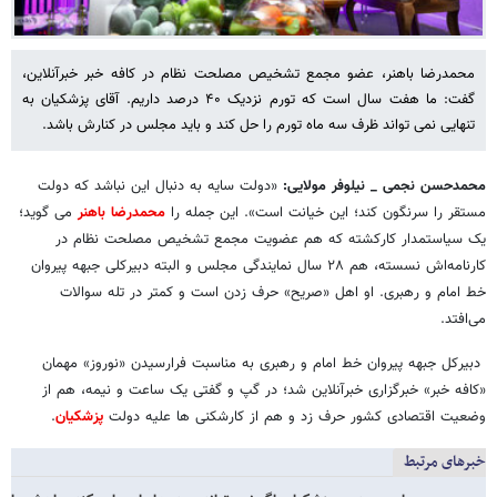
محمدرضا باهنر، عضو مجمع تشخیص مصلحت نظام در کافه خبر خبرآنلاین،
گفت: ما هفت سال است که تورم نزدیک ۴۰ درصد داریم. آقای پزشکیان به
تنهایی نمی تواند ظرف سه ماه تورم را حل کند و باید مجلس در کنارش باشد.
محمدحسن نجمی _ نیلوفر مولایی:
«دولت سایه به دنبال این نباشد که دولت
مستقر را سرنگون کند؛ این خیانت است». این جمله را
محمدرضا باهنر
می گوید؛
یک سیاستمدار کارکشته که هم عضویت مجمع تشخیص مصلحت نظام در
کارنامه‌اش نسسته، هم ۲۸ سال نمایندگی مجلس و البته دبیرکلی جبهه پیروان
خط امام و رهبری. او اهل «صریح» حرف زدن است و کمتر در تله سوالات
می‌افتد.
دبیرکل جبهه پیروان خط امام و رهبری به مناسبت فرارسیدن «نوروز» مهمان
«کافه خبر» خبرگزاری خبرآنلاین شد؛ در گپ و گفتی یک ساعت و نیمه، هم از
وضعیت اقتصادی کشور حرف زد و هم از کارشکنی ها علیه دولت
پزشکیان
.
خبرهای مرتبط