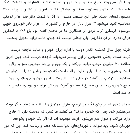
و یا اگر نمی‌تواند جمع کند و برود. این را اجازه ندادند. فشارها و اتفاقات دیگر
باعث شد که قانون مسکوت بماند و عملیاتی نشود. امروز در کشور ما پراید ۳۰۰
میلیون تومان است. حتی این سیصد میلیون را اگر با قیمت دلار صد هزار تومانی
محاسبه کنید می‌شود ۳ هزار دلار. در خارج از کشور با ۳ هزار دلار خودروی خوبی
می‌شود خریداری کرد. فردی از همکاران ما در مجمع گفته بود پژو ۲۰۶‌ با لندکروز
فرقی ندارد. از آن بگذریم. ولی اینطور نیست که چیزی مانند پراید تحویل بدهند.
ظرف چهل سال گذشته آنقدر دولت با اداره ایران خودرو و سایپا فاجعه درست
کرده است، بخش خصوصی از این بیشتر نمی‌تواند فاجعه درست کند. چین امروز
سالانه ۲۰ میلیون خودرو تولید می‌کند و یک چهارم این‌ها خودروی سبز و برقی
است و هیچ سوخت فسیلی ندارد. جالب است که دو سال قبل که با مسئولینش
مذاکره می‌کردیم، می‌گفتند در حالی که سالی ۲۰ میلیون خودرو می‌سازیم، ورود
هیچ خودرویی به چین ممنوع نیست و گمرک وارداتی برای خودروهای خارجی ده
درصد است.
همان زمان که در پکن نگاه می‌کردیم، جنرال موتورز و تسلا و چیزهای دیگر بودند.
می‌گفتیم خود چین که خودرو دارند؟ می‌گفتند هرکسی که دوست دارد از خارج
وارد می‌کند و سوار هم می‌شود. آن‌ها فهمیده اند که اگر یک خودرو بخواهد
قهرمان شود، باید بتواند با قهرمان‌های دنیا مسابقه دهد و رقابت کند. این که دور