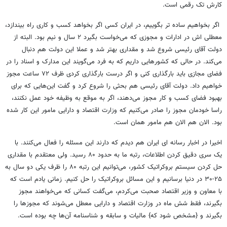
کارش تک رقمی است.
اگر بخواهیم ساده تر بگوییم، در ایران کسی اگر بخواهد کسب و کاری راه بیندازد،
معطلی اش در ادارات و مجوزی که می‌خواست بگیرد ۲ سال و نیم بود. البته از
دولت آقای رئیسی شروع شد و مقداری بهتر شد و عملا این دولت هم دنبال
می‌کند. در حالی که کشورهایی داریم که به فرد می‌گویند این مدارک و اسناد را در
فضای مجازی باید بارگذاری کنی و اگر درست بارگذاری کردی ظرف ۷۲ ساعت مجوز
خواهیم داد. دولت آقای رئیسی هم بحثی را شروع کرد و گفت این‌هایی که برای
بهبود فضای کسب و کار مجوز می‌دهند، اگر به موقع به وظیفه خود عمل نکنند،
راسا خودمان مجوز را صادر می‌کنیم که وزارت اقتصاد و دارایی مامور این کار شده
بود. الان هم الان هم مامور همان است.
اخیرا در اخبار رسانه ای ایران هم دیدم که دارند این مسئله را فعال می‌کنند. با
یک سری دقیق کردن اطلاعات، رتبه ما به حدود ۸۰ رسید. ولی معتقدم با مقداری
حل کردن سیستم بروکراتیک کشور، می‌توانیم این رتبه ۸۰ را ظرف یکی دو سال به
۲۵-۳۰ در دنیا برسانیم و این مسائل بروکراتیک را حل کنیم. زمانی یادم است که
با معاون و وزیر اقتصاد صحبت می‌کردم، می‌گفت کسانی که می‌خواهند مجوز
بگیرند، فقط شش ماه در وزارت اقتصاد و دارایی معطل می‌شوند که مجوزها را
بگیرند و {مشخص شود که} مالیات و سابقه و شناسنامه آن‌ها چه بوده است.