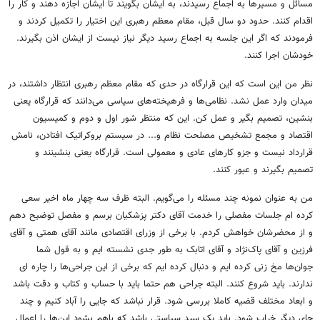
مسائل و مسیرها به اجماع رسیدند، به ایشان بگویند تا ایشان اجازه دهند و کار را
اقدام کنند. حدود دو سال قبل، مقام معظم رهبری این اختیار را تکمیل کردند و
فرمودند که اگر این جلسه به اجماع رسید دیگر نیاز نیست از ایشان اذن بگیرند.
خودشان اجرا کنند.
نظر من این است که این قرارگاه در حدی که مقام معظم رهبری انتظار داشتند، در
میدان وارد عمل نشد. نظامی‌ها و فرهیخته‌های سیاسی می‌دانند که قرارگاه یعنی
بنشین، تصمیم بگیر و عمل کن. این که منتظر شور اول و دوم و کمیسیون
اقتصاد و مجمع تشخیص مصلحت نظام و... در سیستم بروکراتیک افتادن، نامش
قرارداد نیست و جزو کارهای عادی و معمولی است. قرارگاه یعنی بنشینند و
تصمیم بگیرند و عبور کنند.
من به عنوان نمونه چند مسئله را می‌گویم. البته ظرف سه چهار ماه اخیر سعی
کرده ام جلسات مفصلی را خدمت آقای دکتر پزشکیان برسم و مفصل توضیح دهم
و از محضرشان خواهش کردم. با برخی از وزرای اقتصادی مانند آقای همتی و آقای
فرزین و آقای پاک‌نژاد و آقای اتابک به طور جدی نشسته ایم و به قول شما
جوان‌ها مخ زنی کرده ایم و دنبال کرده ایم که برخی از این جراحی‌ها را چاره ای
ندارند. باید شروع کنند. البته جراحی هم حتما باید با حساب و کتاب و دقت باشد
و ابعاد مختلف قضیه کاملا بررسی شود. قرار نباشد که جایی را آباد کنیم و چند
جای دیگر خراب شود. باید یک سبد سیاستی باشد که باهم بشود این‌ها را اعمال