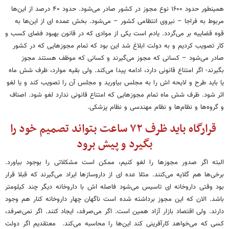
همینطور حدود ۱۶۰۰ نوع مجوز در کشور صادر می‌شود. حدود ۴۰ درصد از این‌ها
مربوط به فراجا – نیروی انتظامی کشور – می‌شود. بخش عمده ای از این‌ها به
قوه قضاییه بر می‌گردد. یادم است یکی از موادی که در قانون بهبود فضای کسب و
کار تصویب کردیم و به دولت ابلاغ شد این بود که تمام مجوزهایی که در کشور
صادر می‌شود – کسانی که مجوز می‌گیرند و کسانی که موظف هستند مجوز
بگیرند- اگر امتناع قانونی دارد، ادامه پیدا می‌کند. ولی بقیه موارد، ظرف شش ماه
یا باید طرح و لایحه اش را به مجلس بیاورید و مجلس آن را تصویب کند و یا لغو
اثر شود. ظرف شش ماه تمام مجوزهایی که امتناع قانونی ندارد لغو شود. اصناف
و گروه‌ها و نظام‌ها و نظام مهندسی و نظام پزشکی.
قرارگاه باید ظرف ۷۲ ساعت بتواند تصمیم خود را
بگیرد و پیش برود
البته اگر صدور مجوزها را لغو کنیم، ممکن است مشکلاتی را بوجود بیاورد.
برخی‌ها هم گلایه می‌کنند. مثلا عده ای از داروسازها ایراد می‌گیرند که قبلا قرار
بود وقتی داروخانه ای تاسیس می‌شود فاصله اش با داروخانه دیگر چند کیلومتر
باشد. الان که این مجوز برداشته شده است ناگهان چهار داروخانه کنار هم وجود
دارند. ولی اقتصاد بازار آزاد همین است. اگر می‌صرفد، ایجاد کنند. اگر نمی‌صرفد،
کسی که می‌خواهد کارآفرینی کند این‌ها را محاسبه می‌کند. معتقدیم اگر دولت