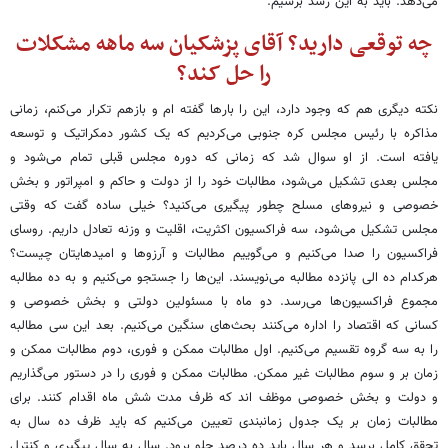
می‌دهد. باید به این رشد برسیم.
چه توقعی دارید؟ آقای پزشکیان سه ماهه مشکلات
را حل کند؟
نکته دیگری هم که وجود دارد، این را بارها گفته ام و بازهم تکرار می‌کنم، زمانی
مذاکره با رئیس مجلس کره جنوبی می‌کردیم که یک کشور دمکراتیک و توسعه
یافته است. از او سوال شد که زمانی که دوره مجلس قبلی تمام می‌شود و
مجلس بعدی تشکیل می‌شود، مطالبات خود را از دولت و حاکم و امپراتور و بخش
خصوصی و نیروهای مسلح چطور پیگیری می‌کنید؟ خیلی ساده گفت که وقتی
مجلس تشکیل می‌شود، سه فراکسیون اکثریت، اقلیت و وزنه تعادل داریم. روسای
فراکسیون را صدا می‌کنیم و می‌گوییم مطالبات و آرزوها و امیدهایتان چیست؟
هرکدام ده الی پانزده مطالبه می‌نویسند. این‌ها را جستجو می‌کنیم و به ده مطالبه
مجموع فراکسیون‌ها می‌رسد. دو ماه با مسئولین دولتی و بخش خصوصی و
کسانی که اقتصاد را اداره می‌کنند بحث‌های سنگین می‌کنیم. بعد این سی مطالبه
را به سه گروه تقسیم می‌کنیم. اول مطالبات ممکن و فوری، دوم مطالبات ممکن و
زمان بر و سوم مطالبات غیر ممکن. مطالبات ممکن و فوری را در دستور می‌گذاریم
و دولت و بخش خصوصی موظف اند که ظرف مدت شش ماه اقدام کنند. برای
مطالبات زمان بر یک جدول زمانبندی تعیین می‌کنیم که باید ظرف ده سال به
تحقق کامل برسد و هر سال باید ده درصد جلو برود. سال به سال پیگیری و کنترل