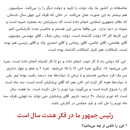
متاسفانه در کشور ما، یک دولت را تایید و دولت دیگر را رد می‌کنند. سیاسیون
هم بیشتر به این صورت عمل می‌کنند. در حالی که ظرف این چهل سال خدماتی
که نظام جمهوری اسلامی انجام داده است که بسیارشان به معجزه شبیه است و
نمونه در دنیا ندارد. من واقعا مدعی این هستم و حاضرم بحث کارشناسی کنم.
این کارها کار ۱۳ دولت گذشته است. دولت زمان جنگ ، آقای مهندس موسوی،
آقای هاشمی، آقای خاتمی، آقای روحانی و آقای احمدی نژاد و آقای رئیسی هم بوده
است. اشکالات هم تلنبار اشکالات گذشته بوده است.
این که دولتی ده تا کار خوب انجام داده و دو تا کار اشتباه انجام داده است، نمره
اش می‌شود ۱۸. دیگری نمره اش ۱۷ یا ۱۵ می‌شود. نمره ۲ و صفر و چهار نداریم.
من یک فرد سیاسی هستم و با برخی از دولت‌ها صد درصد رقیب بوده ایم. ولی
با دولت‌ها همه کار کرده ام. الان هم که آقای پزشکیان آمده است، سه ماه است
کار را شروع کرده است و می‌گویند چرا تورم را حل نکرده است. ما هفت سال
است که تورم نزدیک ۴۰ درصد داریم. آقای پزشکیان نمی تواند به تنهایی ظرف سه
ماه تورم را حل کند و باید مجلس در کنارش باشد.
رئیس جمهور ما در فکر هشت سال است
* این را ناشی از چه می‌دانید؟