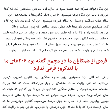
این بنگاه فولاد مبارکه صد همت سود در سال، اولا سودش مشخص شد که کجا
می‌رود و ثانیا این بنگاه پوک می‌شود. ۱۰ سال دیگر فناوری‌ها و توسعه‌های این
بنگاه عقب می‌افتد و تبدیل به بنگاه ضررده می‌شود. این که فرمودید باید چه کاری
کرد، می‌گویم همین تئوری‌ها باید عملی شود. بنگاهی که پرواز می‌کند و بالا
می‌رود، نقشه راه و
FS
دارد که چقدر باید سود دهد و یا چقدر دارایی داشته باشد
و چقدر سرمایه گذاری شود و فناوری‌ها و تجهیزاتش باید چه زمانی تعویض شود.
وگرنه تبدیل به ایران خودرو می‌شود. چهل سال است یک خودروساز به نام ایران
خودرو داریم و واردات خودرو را هم ممنوع کرده ایم که نکند به اینها بر بخورد.
فردی از همکاران ما در مجمع گفته بود ۲۰۶‌های ما
با لندکروز فرقی ندارد
زمانی که آقای نژاد حسینیان وزیر صنایع سنگین بود قانونی تصویب کردیم.
می‌دانید که الان وزارت صمت متشکل از چهار وزارتخانه است که قبلا وزارت
صنعت، معدن، تجارت و صنایع سنگین داشتیم. در این قانون گفتیم که ظرف ده
سال تعرفه ورود خودرو، تعرفه ورود خودرو که ۹۰ درصد بود را سالی ۵ درصد
پاییین بیاوریم. بعد از ۱۰ سال به چهل درصد می‌رسید. گفتیم خودروساز ما ده
سال فرصت دارد که یا با تعرفه چهل درصدی با خودروی خارجی بتواند رقابت کند