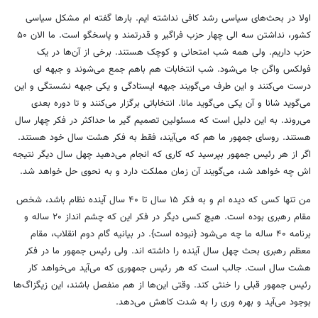
اولا در بحث‌های سیاسی رشد کافی نداشته ایم. بارها گفته ام مشکل سیاسی
کشور، نداشتن سه الی چهار حزب فراگیر و قدرتمند و پاسخگو است. ما الان ۵۰
حزب داریم. ولی همه شب امتحانی و کوچک هستند. برخی از آن‌ها در یک
فولکس واگن جا می‌شود. شب انتخابات هم باهم جمع می‌شوند و جبهه ای
درست می‌کنند و این طرف می‌گویند جبهه ایستادگی و یکی جبهه نشستگی و این
می‌گوید شانا و آن یکی می‌گوید مانا. انتخاباتی برگزار می‌کنند و تا دوره بعدی
می‌روند. به این دلیل است که مسئولین تصمیم گیر ما حداکثر در فکر چهار سال
هستند. روسای جمهور ما هم که می‌آیند، فقط به فکر هشت سال خود هستند.
اگر از هر رئیس جمهور بپرسید که کاری که انجام می‌دهید چهل سال دیگر نتیجه
اش چه خواهد شد، می‌گویند آن زمان مملکت دارد و به نحوی حل خواهد شد.
من تنها کسی که دیده ام و به فکر ۱۵ سال تا ۴۰ سال آینده نظام باشد، شخص
مقام رهبری بوده است. هیچ کسی دیگر در فکر این که چشم انداز ۲۰ ساله و
برنامه ۴۰ ساله ما چه می‌شود {نبوده است}. در بیانیه گام دوم انقلاب، مقام
معظم رهبری بحث چهل سال آینده را داشته اند. ولی رئیس جمهور ما در فکر
هشت سال است. جالب است که هر رئیس جمهوری که می‌آید می‌خواهد کار
رئیس جمهور قبلی را خنثی کند. وقتی این‌ها از هم منفصل باشند، این زیگزاگ‌ها
بوجود می‌آید و بهره وری را به شدت کاهش می‌دهد.