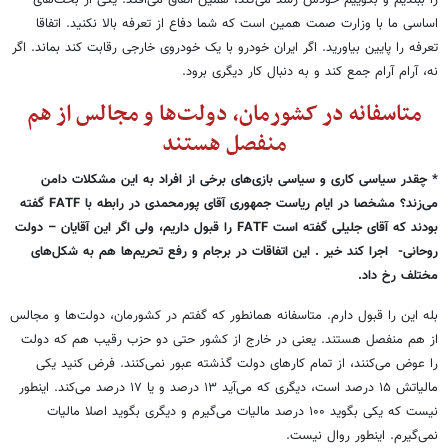
را ببندیم و بگوییم خودش رشد می‌کند، همین اتفاق می‌افتد. یکی از بحث‌های
اساسی ما با وزارت صمت همین است که شما دفاع از تعرفه بالا نکنید. اتفاقا
تعرفه را پایین بیاورید. اگر ایران خودرو با یک خودروی خارجی رقابت کند بماند. اگر
نه، آرام آرام جمع کند و به دنبال کار دیگری برود.
متاسفانه در کشورمان، دولت‌ها و مجالس از هم
منفصل هستند
* چقدر سیاسی کاری و سیاسی بازی‌های برخی از افراد به این مشکلات دامن
می‌زند؟ مشخصا در ایام ریاست جمهوری آقای پورمحمدی در رابطه با
FATF
گفته
بودند که آقای جلیلی گفته است
FATF
را قبول داریم، ولی اگر این آقایان
–
دولت
روحانی- اجرا کند خیر . این اتفاقات در برجام و رفع تحریم‌ها هم به شکل‌های
مختلف رخ داد.
بله این را قبول دارم. متاسفانه همانطور که گفتم در کشورمان، دولت‌ها و مجالس
از هم منفصل هستند. یعنی در خارج از کشور حتی دو حزب رقیب هم که دولت
را عوض می‌کنند، از تمام کارهای دولت گذشته عبور نمی‌کنند. فرض کنید یکی
مالیاتش ۱۵ درصد است، دیگری که می‌آید ۱۳ درصد و یا ۱۷ درصد می‌کند. اینطور
نیست که یکی بگوید ۱۰۰ درصد مالیات می‌گیرم و دیگری بگوید اصلا مالیات
نمی‌گیرم. اینطور روال نیست.