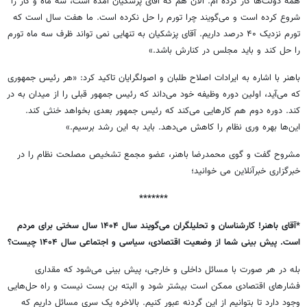
همه دولت‌ها کار کرده ام. الان هم که آقای پزشکیان آمده است، سه ماه و کار را
شروع کرده است و می‌گویند چرا تورم را حل نکرده است. ما هفت سال است که
تورم نزدیک ۴۰ درصد داریم. آقای پزشکیان به تنهایی نمی تواند ظرف سه ماه تورم
را حل کند و باید مجلس در کنارش باشد.»
باهنر با اشاره به ایرادات اصلاح طلبان و اصولگرایان تاکید کرد: «هر رئیس جمهوری
که می‌آید، اولین دوره وظیفه خود می‌داند که رئیس جمهور قبلی را از میدان به در
کند. دوره دوم هم کارهایی می‌کند که رئیس جمهور بعدی بخواهد خنثی کند.
این‌ها بهره وری نظام را کاهش می‌دهد. باید به این رشد برسیم.»
مشروح گفت و گوی محمدرضا باهنر، عضو مجمع تشخیص مصلحت نظام را در
خبرگزاری خبرآنلاین می خوانید؛
*******
*آقای باهنر! کارشناسان و تحلیلگران می‌گویند سال ۱۴۰۴ سال سختی برای مردم
است. پیش بینی شما از وضعیت اقتصادی، سیاسی و اجتماعی سال ۱۴۰۴ چیست؟
بله در هر صورت با مسائل داخلی و خارجی، پیش بینی می‌شود که مقداری
فشارهای اقتصادی ممکن است بیشتر شود و البته بن بست نیست و راه حل‌هایی
وجود دارد تا بتوانیم از این گردنه عبور کنیم. بالاخره یک سری مسائل داریم که