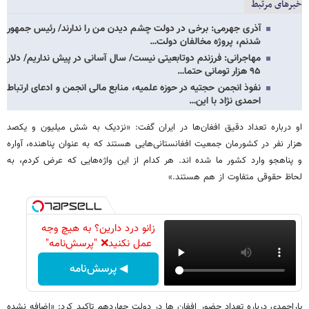
خبرهای مرتبط
آذری جهرمی: برخی در دولت چشم دیدن من را ندارند/ رئیس جمهور
شدنم، پروژه مخالفان دولت…
مهاجرانی: فرزندم دوتابعیتی نیست/ سال آسانی در پیش نداریم/ دلار
۹۵ هزار تومانی حتما…
نفوذ انجمن حجتیه در حوزه علمیه، منابع مالی انجمن و ادعای ارتباط
احمدی نژاد با این…
او درباره تعداد دقیق افغان‌ها در ایران گفت: «نزدیک به شش میلیون و یکصد
هزار نفر در کشورمان جمعیت افغانستانی‌هایی هستند که به عنوان پناهنده، آواره
و پناهجو وارد کشور ما شده اند. هر کدام از این واژه‌هایی که عرض کردم، به
لحاظ حقوقی متفاوت از هم هستند.»
زانو درد دارین؟ به هیچ وجه
عمل نکنید❌ "پرسش‌نامه"
◀ پرسش‌نامه
یاراحمدی درباره تعداد حضور افغان ها در دولت چهاردهم تاکید کرد: «اضافه نشده