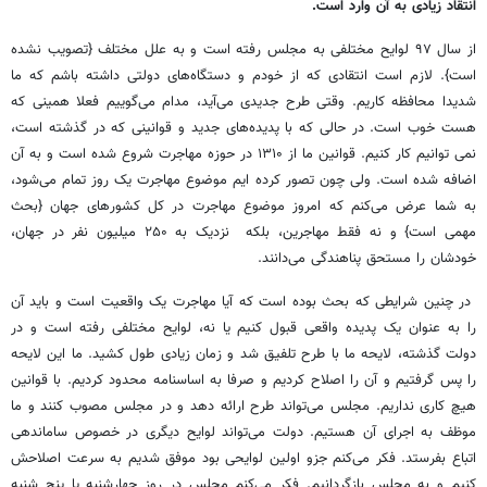
انتقاد زیادی به آن وارد است.
از سال ۹۷ لوایح مختلفی به مجلس رفته است و به علل مختلف {تصویب نشده
است}. لازم است انتقادی که از خودم و دستگاه‌های دولتی داشته باشم که ما
شدیدا محافظه کاریم. وقتی طرح جدیدی می‌آید، مدام می‌گوییم فعلا همینی که
هست خوب است. در حالی که با پدیده‌های جدید و قوانینی که در گذشته است،
نمی توانیم کار کنیم. قوانین ما از ۱۳۱۰ در حوزه مهاجرت شروع شده است و به آن
اضافه شده است. ولی چون تصور کرده ایم موضوع مهاجرت یک روز تمام می‌شود،
به شما عرض می‌کنم که امروز موضوع مهاجرت در کل کشورهای جهان {بحث
مهمی است}‌ و نه فقط مهاجرین، بلکه نزدیک به ۲۵۰ میلیون نفر در جهان،
خودشان را مستحق پناهندگی می‌دانند.
در چنین شرایطی که بحث بوده است که آیا مهاجرت یک واقعیت است و باید آن
را به عنوان یک پدیده واقعی قبول کنیم یا نه، لوایح مختلفی رفته است و در
دولت گذشته، لایحه ما با طرح تلفیق شد و زمان زیادی طول کشید. ما این لایحه
را پس گرفتیم و آن را اصلاح کردیم و صرفا به اساسنامه محدود کردیم. با قوانین
هیچ کاری نداریم. مجلس می‌تواند طرح ارائه دهد و در مجلس مصوب کنند و ما
موظف به اجرای آن هستیم. دولت می‌تواند لوایح دیگری در خصوص ساماندهی
اتباع بفرستد. فکر می‌کنم جزو اولین لوایحی بود موفق شدیم به سرعت اصلاحش
کنیم و به مجلس بازگردانیم. فکر می‌کنم مجلس در روز چهارشنبه یا پنج شنبه