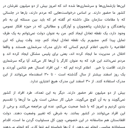
این‌ها بازشماری‌ها و سرشماری‌ها شده اند که امروز بیش از دو میلیون نفرشان در
کشور ما حضور دارند. بر اساس درخواست‌هایی که مردم دارند، بارها در جلساتی
که با مقامات سازمان ملل داشته ام گفته ام که باید بین مسئله ای به نام
پناهندگان و نیازشان، پناهجویان و آوارگان و مطالباتی که در حوزه افکار عمومی
وجود دارد، یک نقطه تعادل ایجاد کنم. من به عنوان دولت نمی‌توانم به یک طرف
تمایل پیدا کنم. مجبورم یک نقطه تعادل ایجاد کنم. چند وقت پیش که این
اطلاعیه را دادیم، اعلام کردیم کسانی که دارای مدرک سرشماری هستند و واقعا
اخلال در مدیریت ما ایجاد کرده اند، یعنی برای پلیس مشکل ایجاد کرده اند و
مردم نمی‌دانند این فرد که به عنوان کارگر با آن‌ها کار می‌کند آیا برگه سرشماری
دارند، اقامت یا خیر. اعلام کرده ایم که - این افراد امسال هم شانس آوردند و
یک روز اسفند بیشتر از سال گذشته است - تا ۳۰ اسفندماه می‌توانند از این
مدرک استفاده کنند. از ۳۰ اسفند این مدرک هیچ اعتباری ندارد.
بیش از دو میلیون نفر حضور دارند. دیگر به این تعداد، طرد افراد از کشور
نمی‌گویند و به آن کوچ می‌گویند. خیلی کار سختی است ولی ما آن‌ها را تقسیم
بندی کردیم و امروز که با شما صحبت می‌کنم، عده ای مراجعه می‌کنند و برخی از
این افراد می‌توانند در کشور بمانند. به شرطی که تغییر وضعیت دهند. دولت
افغانستان هم متاسفانه در این خصوص، چون کل مسئولیت گردن ما است، اقدام
مسئولانه مناسبی انجام نمی‌دهد. از آن‌ها خواسته ایم تنها کاری که انجام می‌دهند