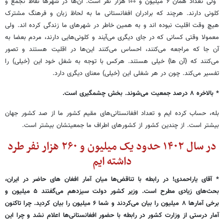
ولی تعداد همان ۶ میلیون و ۱۰۰ هزار نفر است. آن‌ها در شهرها نقاط تجمع و
کلونی دارند. هرچند که برادران افغانستانی ما به لحاظ زبان و فرهنگ مشترک
هیچ وقت اقلیت نبوده اند و به همین خاطر در شهرهای ما زندگی کرده اند. ولی
معمولا وقتی کسانی که در جای دیگری می‌آیند و کلونی‌هایی دارند، مردم بعضا به
آن جا که مراجعه می‌کنند، احساس می‌کنند این‌ها در اقلیت هستند و تصور
می‌کنند که {آن ها} خیلی هستند. هرکس با توجه به شغل خود این (خیلی) را
تفسیر می‌کند. چون در هر شغلی این (خیلی) معنای دیگری دارد.
* بالاخره ۸ درصد جمعیت می‌شوند. بخش چشمگیری است.
بله، حساب کرده ایم و تعداد افغانستانی‌های مقیم کشور ما از صد کشور جهان
بیشتر است. از چندین کشور از کشورهای اطراف ما جمعیتشان بیشتر است.
در سال ۱۴۰۲ حدود یک میلیون و ۲۶۰ هزار نفر طرد
داشته ایم
* آقای یاراحمدی! در رابطه با تناقض‌ها میان آمار افغان های حاضر در ایران،
بحث‌های زیادی مطرح است. وزیر کشور دولت سیزدهم می‌گفتند ۵ میلیون و
برخی آمارها ۸ میلیون را بیان می‌کردند و شما ۶ میلیون را بیان کردید. چرا تاکنون
آمار درستی از وزارت کشور در رابطه با حضور افغانستانی‌ها اعلام نشد و چرا این