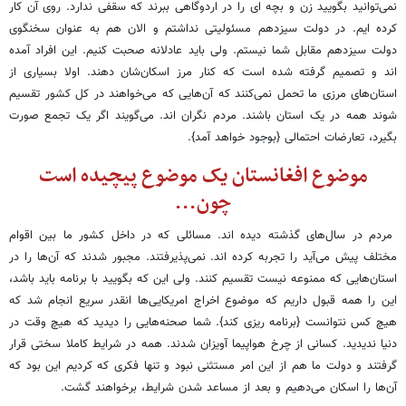
نمی‌توانید بگویید زن و بچه ای را در اردوگاهی ببرند که سقفی ندارد. روی آن کار
کرده ایم. در دولت سیزدهم مسئولیتی نداشتم و الان هم به عنوان سخنگوی
دولت سیزدهم مقابل شما نیستم. ولی باید عادلانه صحبت کنیم. این افراد آمده
اند و تصمیم گرفته شده است که کنار مرز اسکان‌شان دهند. اولا بسیاری از
استان‌های مرزی ما تحمل نمی‌کنند که آن‌هایی که می‌خواهند در کل کشور تقسیم
شوند همه در یک استان باشند. مردم نگران اند. می‌گویند اگر یک تجمع صورت
بگیرد، تعارضات احتمالی {بوجود خواهد آمد}.
موضوع افغانستان یک موضوع پیچیده است
چون...
مردم در سال‌های گذشته دیده اند. مسائلی که در داخل کشور ما بین اقوام
مختلف پیش می‌آید را تجربه کرده اند. نمی‌پذیرفتند. مجبور شدند که آن‌ها را در
استان‌هایی که ممنوعه نیست تقسیم کنند. ولی این که بگویید با برنامه باید باشد،
این را همه قبول داریم که موضوع اخراج امریکایی‌ها انقدر سریع انجام شد که
هیچ کس نتوانست {برنامه ریزی کند}. شما صحنه‌هایی را دیدید که هیچ وقت در
دنیا ندیدید. کسانی از چرخ هواپیما آویزان شدند. همه در شرایط کاملا سختی قرار
گرفتند و دولت ما هم از این امر مستثنی نبود و تنها فکری که کردیم این بود که
آن‌ها را اسکان می‌دهیم و بعد از مساعد شدن شرایط، برخواهند گشت.