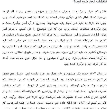
تناقضات ایجاد شده است؟
وقتی که افراد با یک سند هویتی مشخص از مرزهای رسمی بیایند، اگر از ما
بپرسید تعداد اتباع کشور دیگری چقدر است، به تعداد به شما خواهیم گفت. ولی
جایی که افراد به طور غیر مجاز وارد می‌شوند، بسیاری از آن آمار، برآورد است و
این برآوردها متفاوت است. برای این که این موضوع را حل کنیم، با مرکز آمار
ایران قرارداد بستیم و این مسئولیت را به مرکز آمار دادیم. هیچ سازمان دیگری در
کشور ما نمی‌تواند تعداد اتباع ایرانی را به شما بگوید، به جز جایی که دارد
تخصصی کار می‌کند. اتفاقا در چند ماه پیش در دیداری که از مرکز آمار داشتیم، به
دوستان گفتیم که باید در این حوزه هم وارد شوند و ما از طریق اسنادی که داریم
به آن‌ها کمک خواهیم کرد. روی این ۶ میلیون و ۱۰۰ هزار نفری که به شما گفته
ام کار کرده ایم و برآورد کرده ایم.
در سال ۱۴۰۲ حدود یک میلیون و ۲۶۰ هزار نفر طرد داشته ایم. امسال هم تصور
می‌کنیم به همین میزان خواهد بود. این‌ها که طرد می‌شوند، کسانی هستند که
دارای مدرک قانونی نیستند و درصد بسیاری کمی از آن‌ها - علیرغم داشتن
مدارک قانونی - خطا کرده اند و بیشتر از روزهایی که می‌توانستند مانده اند و از
کشور اخراج شده اند. از همین‌ها هم می‌شود برای افراد غیر مجاز، برآورد کرد.
فکر می‌کنیم این آماری که ارائه داده ایم درست است. حتما در همه آمارهایی که
اعلام می‌شود ضریب خطا می‌گذارند. ولی ضریب خطای این آمار خیلی بالا نیست.