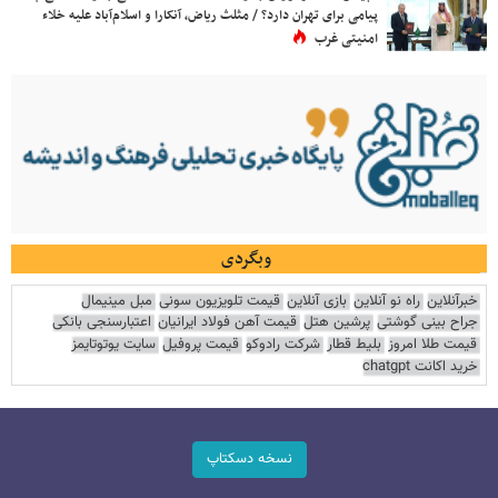
پیامی برای تهران دارد؟ / مثلث ریاض، آنکارا و اسلام‌آباد علیه خلاء
امنیتی غرب
وبگردی
خبرآنلاین
راه نو آنلاین
بازی آنلاین
قیمت تلویزیون سونی
مبل مینیمال
جراح بینی گوشتی
پرشین هتل
قیمت آهن فولاد ایرانیان
اعتبارسنجی بانکی
قیمت طلا امروز
بلیط قطار
شرکت رادوکو
قیمت پروفیل
سایت یوتوتایمز
خرید اکانت chatgpt
نسخه دسکتاپ