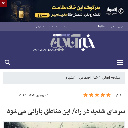
×
فارسی
العربية
English
تماس با ما
درباره ما
تبلیغات
آرشیو
جمعه ۱۶ مرداد ۱۴۰۵
صفحه اصلی
اخبار اجتماعی
شهری
۴ فروردین ۱۴۰۴ - ۱۹:۵۴
۳ نفر
سرمای شدید در راه/ این مناطق بارانی می‌شود