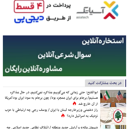
در بحث مشارکت کنید
ابوالفتح: حتی زمانی که می‌گوییم مذاکره نمی‌کنیم، در حال مذاکره
هستیم/ برجام برای ایران معجزه بود/ چون برجام به سود ایران بود آمریکا
از آن خارج شد
راز دشمنی وزیرخارجه لبنان با ایران / یوسف رجی چه ارتباطی با حزب
نزدیک به اسرائیل دارد؟
«پیمان مکه» و آرایش جدید منطقه / ائتلاف نظامی جدید اسلامی چه