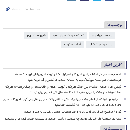
برچسب‌ها
محمد مهاجری
کابینه دولت چهاردهم
شهرام دبیری
مسعود پزشکیان
قطب جنوب
آخرین اخبار
امام جمعه قم: در گذشته باطن آمریکا و اسرائیل آشکار نبود/ امروز باطن این سگ‌ها به
دوستانشان هم حمله می‌کند/ باید به مساله حجاب در کشور و قم توجه شود
قیاس امام جمعه اصفهان بین جنگ آمریکا با کویت، عراق و افغانستان و جنگ رمضان/ آمریکا
۱۴۰۰ موشک در جنگ با ایران هدر داد که تا سه سال آتی قابل جبران نیست
علم‌الهدی: آنها که از اتمام جنگ می‌گویند مثل منافقین‌اند/ آدم بی‌عقلی می‌گوید آمریکا ۱۰ هزار
دلار دارد و ما هزار دلار داریم، پس ما شکست خوردیم!
فوری/ توضیح خبرگزاری فارس درباره خبر انتصاب محسن رضایی به دبیری شعام
شما نظر بدهید/ اگر خبرنگار بودید چه سوالی از رئیس جمهور در نشست خبری فردا می‌پرسیدید؟
پربیننده‌ترین