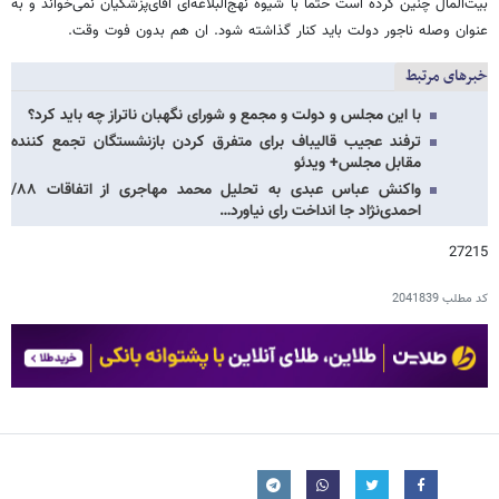
بیت‌المال چنین کرده است حتما با شیوه نهج‌البلاغه‌ای آقای‌پزشکیان نمی‌خواند و به
عنوان وصله ناجور دولت باید کنار گذاشته شود. ان هم بدون فوت وقت.
خبرهای مرتبط
با این مجلس و دولت و مجمع و شورای نگهبان ناتراز چه باید کرد؟
ترفند عجیب قالیباف برای متفرق کردن بازنشستگان تجمع کننده
مقابل مجلس+ ویدئو
واکنش عباس عبدی به تحلیل محمد مهاجری از اتفاقات ۸۸/
احمدی‌نژاد جا انداخت رای نیاورد…
27215
کد مطلب
2041839