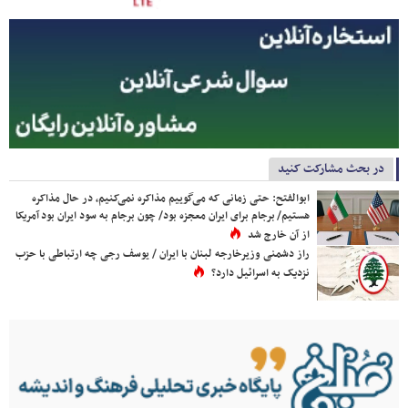
در بحث مشارکت کنید
ابوالفتح: حتی زمانی که می‌گوییم مذاکره نمی‌کنیم، در حال مذاکره
هستیم/ برجام برای ایران معجزه بود/ چون برجام به سود ایران بود آمریکا
از آن خارج شد
راز دشمنی وزیرخارجه لبنان با ایران / یوسف رجی چه ارتباطی با حزب
نزدیک به اسرائیل دارد؟