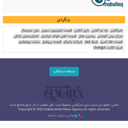
وبگردی
خبرآنلاین
راه نو آنلاین
بازی آنلاین
قیمت تلویزیون سونی
مبل مینیمال
جراح بینی گوشتی
پرشین هتل
قیمت آهن فولاد ایرانیان
اعتبارسنجی بانکی
قیمت طلا امروز
بلیط قطار
شرکت رادوکو
قیمت پروفیل
سایت یوتوتایمز
خرید اکانت chatgpt
نسخه دسکتاپ
تمامی حقوق این سایت برای خبرآنلاین محفوظ است. نقل مطالب با ذکر منبع بلامانع است.
Copyright © 2025 khabaronline News Agancy, All rights reserved
طراحی و تولید: نستوه