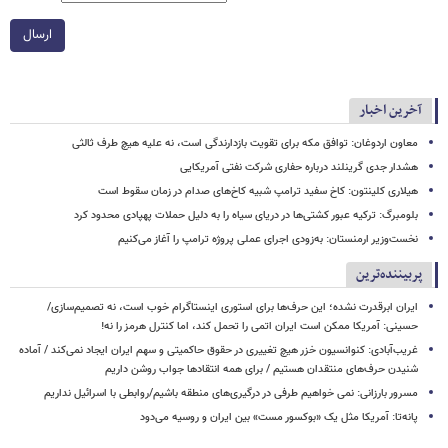
ارسال
آخرین اخبار
معاون اردوغان: توافق مکه برای تقویت بازدارندگی است، نه علیه هیچ طرف ثالثی
هشدار جدی گرینلند درباره حفاری شرکت نفتی آمریکایی
هیلاری کلینتون: کاخ سفید ترامپ شبیه کاخ‌های صدام در زمان سقوط است
بلومبرگ: ترکیه عبور کشتی‌ها در دریای سیاه را به دلیل حملات پهپادی محدود کرد
نخست‌وزیر ارمنستان: به‌زودی اجرای عملی پروژه ترامپ را آغاز می‌کنیم
پربیننده‌ترین
ایران ابرقدرت نشده؛ این حرف‌ها برای استوری اینستاگرام خوب است، نه تصمیم‌سازی/
حسینی: آمریکا ممکن است ایران اتمی را تحمل کند، اما کنترل هرمز را نه!
غریب‌آبادی: کنوانسیون خزر هیچ تغییری در حقوق حاکمیتی و سهم ایران ایجاد نمی‌کند / آماده
شنیدن حرف‌های منتقدان هستیم / برای همه انتقادها جواب روشن داریم
مسرور بارزانی: نمی خواهیم طرفی در درگیری‌های منطقه باشیم/روابطی با اسرائیل نداریم
پانه‌تا: آمریکا مثل یک «بوکسور مست» بین ایران و روسیه می‌دود