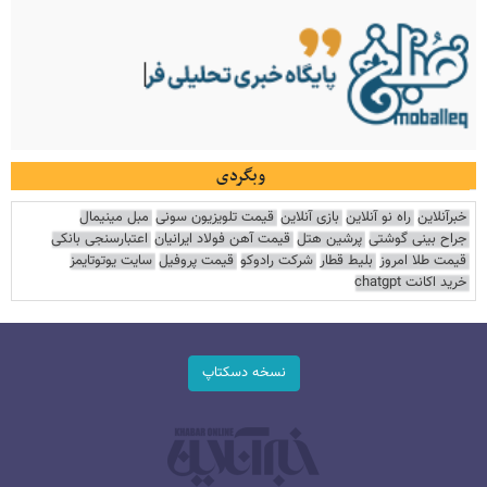
وبگردی
خبرآنلاین
راه نو آنلاین
بازی آنلاین
قیمت تلویزیون سونی
مبل مینیمال
جراح بینی گوشتی
پرشین هتل
قیمت آهن فولاد ایرانیان
اعتبارسنجی بانکی
قیمت طلا امروز
بلیط قطار
شرکت رادوکو
قیمت پروفیل
سایت یوتوتایمز
خرید اکانت chatgpt
نسخه دسکتاپ