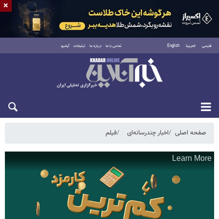
×
فارسی
العربية
English
تماس با ما
درباره ما
تبلیغات
آرشیو
پنجشنبه ۱۵ مرداد ۱۴۰۵
صفحه اصلی
اخبار چندرسانه‌ای
فیلم