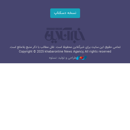
نسخه دسکتاپ
تمامی حقوق این سایت برای خبرآنلاین محفوظ است. نقل مطالب با ذکر منبع بلامانع است.
Copyright © 2025 khabaronline News Agancy, All rights reserved
طراحی و تولید: نستوه