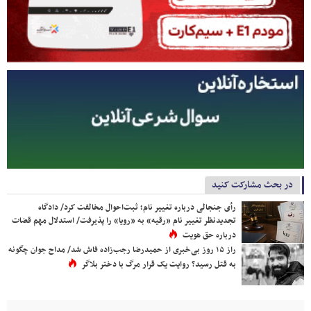
در بحث مشارکت کنید
رأی جنجالی درباره تغییر نام؛ ثبت‌احوال مخالفت کرد/ دادگاه
تجدیدنظر تغییر نام «رقیه» به «رویا» را پذیرفت/ استدلال مهم قضات
درباره حق هویت
راز ۱۵ روز بی‌خبری از حمیدرضا رجب‌زاده فاش شد/ مداح جوان چگونه
به قتل رسید؟ روایت یک قرار مرگ با دختر بلاگر