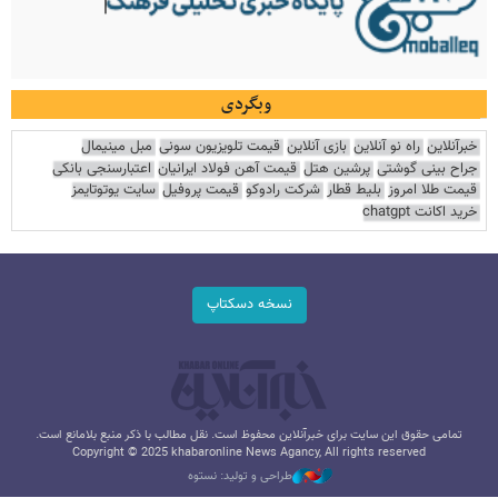
وبگردی
خبرآنلاین
راه نو آنلاین
بازی آنلاین
قیمت تلویزیون سونی
مبل مینیمال
جراح بینی گوشتی
پرشین هتل
قیمت آهن فولاد ایرانیان
اعتبارسنجی بانکی
قیمت طلا امروز
بلیط قطار
شرکت رادوکو
قیمت پروفیل
سایت یوتوتایمز
خرید اکانت chatgpt
نسخه دسکتاپ
تمامی حقوق این سایت برای خبرآنلاین محفوظ است. نقل مطالب با ذکر منبع بلامانع است.
Copyright © 2025 khabaronline News Agancy, All rights reserved
طراحی و تولید: نستوه