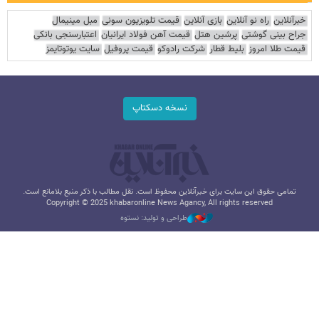
خبرآنلاین
راه نو آنلاین
بازی آنلاین
قیمت تلویزیون سونی
مبل مینیمال
جراح بینی گوشتی
پرشین هتل
قیمت آهن فولاد ایرانیان
اعتبارسنجی بانکی
قیمت طلا امروز
بلیط قطار
شرکت رادوکو
قیمت پروفیل
سایت یوتوتایمز
نسخه دسکتاپ
تمامی حقوق این سایت برای خبرآنلاین محفوظ است. نقل مطالب با ذکر منبع بلامانع است.
Copyright © 2025 khabaronline News Agancy, All rights reserved
طراحی و تولید: نستوه