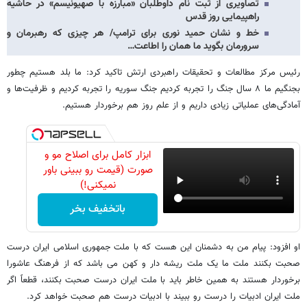
تصاویری از ثبت نام داوطلبان «مبارزه با صهیونیسم» در حاشیه
راهپیمایی روز قدس
خط و نشان حمید نوری برای ترامپ/ هر چیزی که رهبرمان و
سرورمان بگوید ما همان را اطاعت…
رئیس مرکز مطالعات و تحقیقات راهبردی ارتش تاکید کرد: ما بلد هستیم چطور
بجنگیم ما ۸ سال جنگ را تجربه کردیم جنگ سوریه را تجربه کردیم و ظرفیت‌ها و
آمادگی‌های عملیاتی زیادی داریم و از علم روز هم برخوردار هستیم.
ابزار کامل برای اصلاح مو و
صورت (قیمت رو ببینی باور
نمیکنی!)
باتخفیف بخر
او افزود: پیام من به دشمنان این هست که با ملت جمهوری اسلامی ایران درست
صحبت بکنند ملت ما یک ملت ریشه دار و کهن می باشد که از فرهنگ عاشورا
برخوردار هستند به همین خاطر باید با ملت ایران درست صحبت بکنند، قطعاً اگر
ملت ایران ادبیات را درست رو ببیند با ادبیات درست هم صحبت خواهد کرد.