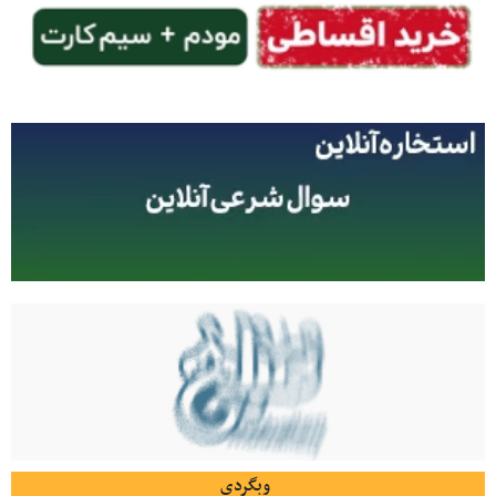
وبگردی