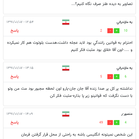
تصاویر به دیده طنز صرف نگاه کنیم؟...
يه مازندراني
۱۲:۵۴ - ۱۳۹۱/۰۱/۰۷
پاسخ
2
10
احترام به قوانين رانندگي بود لابد عجله داشت،هدست بلوتوث هم كار نميكرده
و ....-اون آقا خلاق بود مثبت فكر كنيم
يه مازندراني
۱۳:۱۵ - ۱۳۹۱/۰۱/۰۷
پاسخ
5
6
نداشتنه پر كل پر صدا زنده آقا جان جان-يارو اون لحظه مجبور بود مث من وتو
با دست نگرفت كه قوانينو زير پا بذاره-مثبت فكر كن
منصور-ر
۱۴:۰۹ - ۱۳۹۱/۰۱/۰۷
پاسخ
49
4
این شخص نمیتونه انگلیسی باشه به راحتی از محل قرار گرفتن فرمان