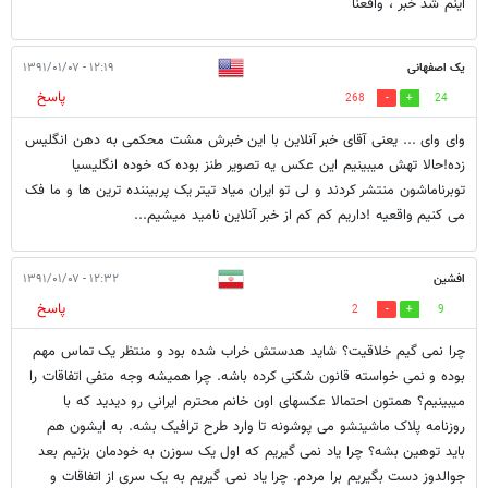
اینم شد خبر ، واقعنا
یک اصفهانی
۱۲:۱۹ - ۱۳۹۱/۰۱/۰۷
پاسخ
268
24
وای وای ... یعنی آقای خبر آنلاین با این خبرش مشت محکمی به دهن انگلیس
زده!حالا تهش میبینیم این عکس یه تصویر طنز بوده که خوده انگلیسیا
توبرناماشون منتشر کردند و لی تو ایران میاد تیتر یک پربیننده ترین ها و ما فک
می کنیم واقعیه !داریم کم کم از خبر آنلاین نامید میشیم...
افشین
۱۲:۳۲ - ۱۳۹۱/۰۱/۰۷
پاسخ
2
9
چرا نمی گیم خلاقیت؟ شاید هدستش خراب شده بود و منتظر یک تماس مهم
بوده و نمی خواسته قانون شکنی کرده باشه. چرا همیشه وجه منفی اتفاقات را
میبینیم؟ همتون احتمالا عکسهای اون خانم محترم ایرانی رو دیدید که با
روزنامه پلاک ماشینشو می پوشونه تا وارد طرح ترافیک بشه. به ایشون هم
باید توهین بشه؟ چرا یاد نمی گیریم که اول یک سوزن به خودمان بزنیم بعد
جوالدوز دست بگیریم برا مردم. چرا یاد نمی گیریم به یک سری از اتفاقات و