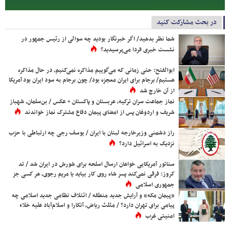
در بحث مشارکت کنید
شما نظر بدهید/ اگر خبرنگار بودید چه سوالی از رئیس جمهور در
نشست خبری فردا می‌پرسیدید؟
ابوالفتح: حتی زمانی که می‌گوییم مذاکره نمی‌کنیم، در حال مذاکره
هستیم/ برجام برای ایران معجزه بود/ چون برجام به سود ایران بود آمریکا
از آن خارج شد
نماز جماعت سران ترکیه، عربستان و پاکستان + عکس / بن‌سلمان، شهباز
شریف و اردوغان پس از امضای پیمان دفاع مشترک نماز خواندند
راز دشمنی وزیرخارجه لبنان با ایران / یوسف رجی چه ارتباطی با حزب
نزدیک به اسرائیل دارد؟
سناتور آمریکایی خواهان ارسال اسلحه برای شورش در ایران شد / تد
کروز: فرقی نمی‌کند پسر شاه روی کار بیاید یا مریم رجوی، هر کسی جز
جمهوری اسلامی
«پیمان مکه» و آرایش جدید منطقه / ائتلاف نظامی جدید اسلامی چه
پیامی برای تهران دارد؟ / مثلث ریاض، آنکارا و اسلام‌آباد علیه خلاء
امنیتی غرب