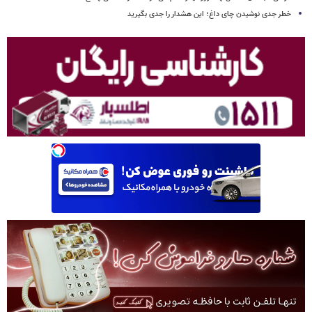
خطر جدی نوشیدن چای داغ؛ این هشدار را جدی بگیرید