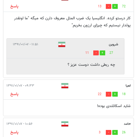
پاسخ
13
72
کار درستو کرده. انگلیسیا یک ضرب المثل معروف دارن که میگه "ما اونقدر
پولدار نیستیم که چیزای ارزون بخریم"
شروین
۱۱:۵۱ - ۱۳۹۱/۰۱/۰۷
11
27
چه ربطی داشت دوست عزیز ؟
لعیا
۰۹:۳۳ - ۱۳۹۱/۰۱/۰۷
پاسخ
22
18
شاید اسکاتلندی بوده!
حامد
۱۰:۵۶ - ۱۳۹۱/۰۱/۰۷
پاسخ
3
26