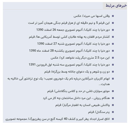
خبرهای مرتبط
وقتی اسبها می میرند/ عکس
این فیلم 5 و نیم دقیقه ای از هزار فیلم جنگی هیجان آمیز تر است
دور دنیا با چند کلیک/ آلبوم تصویری جمعه 26 اسفند 1390
کشتار مردم افغان به بهانه طالبان کشی توسط آمریکایی ها/ فیلم
دور دنیا با چند کلیک/ آلبوم تصویری شنبه 27 اسفند 1390
دور دنیا با چند کلیک/ آلبوم تصویری یکشنبه 28 اسفند ماه 1390
این مرد 2.5 متری دیگر رشد نخواهد کرد/ عکس
دور دنیا با چند کلیک/ آلبوم تصویری سه شنبه اول فروردین 1391
دو زن و شوهر و یک دعوای جانانه وسط بزرگراه/ فیلم
ابهام کاربران خبرآنلاین درباره نام یک خودروی عجیب؛ یک نوع تراختور آبی خاکیه به
هدایت…
موتور سواران ناشی در حد و کلاس بنگلادشی/ فیلم
هنگام ریزش ، این مرد داخل ساختمان چه کار می کرد
واکنش طبیعی انسان به انفجار مرگبار/ فیلم
پدر سنگدل/ فیلم
اتاق اسرار اجداد پطر کبیر و کشف 40 کیسه گنج در سن پطرزبورگ/ مجموعه تصویری