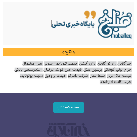
وبگردی
خبرآنلاین
راه نو آنلاین
بازی آنلاین
قیمت تلویزیون سونی
مبل مینیمال
جراح بینی گوشتی
پرشین هتل
قیمت آهن فولاد ایرانیان
اعتبارسنجی بانکی
قیمت طلا امروز
بلیط قطار
شرکت رادوکو
قیمت پروفیل
سایت یوتوتایمز
خرید اکانت chatgpt
نسخه دسکتاپ