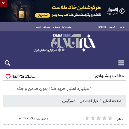
×
فارسی
العربية
English
تماس با ما
درباره ما
تبلیغات
آرشیو
شنبه ۱۷ مرداد ۱۴۰۵
مطالب پیشنهادی
۱ میلیارد اعتبار خرید طلا | بدون ضامن و چک
صفحه اصلی
اخبار اجتماعی
سرگرمی
۷ فروردین ۱۳۹۱ - ۰۰:۳۰
۰ نفر