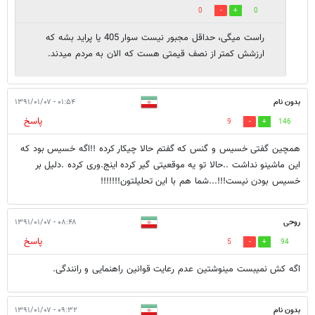
0
0
راست میگی، حداقل مجبور نیست سوار 405 یا پراید بشه که
ارزشش کمتر از نصف قیمتی هست که الان به مردم میدند.
بدون نام
۰۱:۵۴ - ۱۳۹۱/۰۱/۰۷
پاسخ
9
146
همچین گفتی خسیس و گنس که گفتم حالا چیکار کرده !!اگه خسیس بود که
این ماشینو نداشت ..حالا تو یه موقعیتی گیر کرده اینج.وری کرده .دلیل بر
خسیس بودن نیست!!!...شما هم با این تحلیلتون!!!!!!!
روحی
۰۸:۴۸ - ۱۳۹۱/۰۱/۰۷
پاسخ
5
94
اگه کش نمیبست مینوشتین عدم رعایت قوانین راهنمایی و رانندگی.
بدون نام
۰۹:۳۲ - ۱۳۹۱/۰۱/۰۷