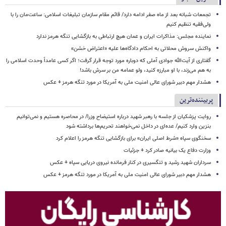
تجمعات شبانه بعد از ماه صفر ادامه دارد/ قائم مقام سازمان تبلیغات اسلامی: ساعت‌مان را با
ولی‌فقیه تنظیم‌ کنیم
نماینده مجلس: مذاکرات ایران و عمان هیچ ارتباطی به بازگشایی تنگه هرمز ندارد
واکنش سروش محلاتی به احکام دادگاه‌ها علیه «اعتراض خشن»
گفتاری از آیت‌الله جوادی آملی که دوباره مورد توجه قرار گرفت؛ اگر کسی عامداً وحدت اسلامی را
به هم می‌زند، با او مبارزه کنید، ولو عمامه من بر سرش باشد!
هشدار مهم دبیر شورای عالی امنیت ملی به آمریکا در مورد تنگه هرمز + عکس
پربیننده‌ترین
روایت پزشکیان از جلسه با رهبر شهید درباره استیضاح وزرا/ در محاصره هستیم و نمی‌توانیم
بنزین وارد کنیم/ عده‌ای در داخل نمی‌خواهند تحریم‌ها برداشته شود
سخنگوی سپاه «شرط اصلی ایران» برای بازگشایی تنگه هرمز را اعلام کرد
وزارت دفاع یک بیانیه صادر کرد + جزئیات
سرداران شهید رشید و تنگسیری در کنار فرمانده نیروی دریایی سپاه + عکس
هشدار مهم دبیر شورای عالی امنیت ملی به آمریکا در مورد تنگه هرمز + عکس