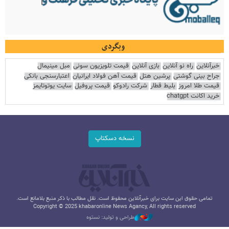
وبگردی
خبرآنلاین
راه نو آنلاین
بازی آنلاین
قیمت تلویزیون سونی
مبل مینیمال
جراح بینی گوشتی
پرشین هتل
قیمت آهن فولاد ایرانیان
اعتبارسنجی بانکی
قیمت طلا امروز
بلیط قطار
شرکت رادوکو
قیمت پروفیل
سایت یوتوتایمز
خرید اکانت chatgpt
نسخه دسکتاپ
تمامی حقوق این سایت برای خبرآنلاین محفوظ است. نقل مطالب با ذکر منبع بلامانع است.
Copyright © 2025 khabaronline News Agancy, All rights reserved
طراحی و تولید: نستوه