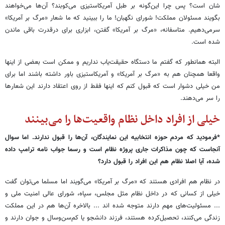
شان است؟ پس چرا این‌گونه بر طبل آمریکاستیزی می‌کوبند؟ آن‌ها می‌خواهند
بگویند مسئولان مملکت! شورای نگهبان! ما را ببینید که ما شعار «مرگ بر آمریکا»
سرمی‌دهیم. متاسفانه، «مرگ بر آمریکا» گفتن، ابزاری برای درقدرت باقی ماندن
شده است.
البته همانطور که گفتم ما دستگاه حقیقت‌یاب نداریم و ممکن است بعضی از اینها
واقعا همچنان هم به «مرگ بر آمریکا» و آمریکاستیزی باور داشته باشند اما برای
من خیلی دشوار است که قبول کنم که اینها فقط از روی اعتقاد دارند این شعارها
را سر می‌دهند.
خیلی از افراد داخل نظام واقعیت‌ها را می‌بینند
*فرمودید که مردم حوزه انتخابیه این نمایندگان، آن‌ها را قبول ندارند. اما سوال
آنجاست که چون مذاکرات جاری پروژه نظام است و رسما جواب نامه ترامپ داده
شده، آیا اصلا نظام هم این‌ افراد را قبول دارد؟
در نظام هم افرادی هستند که «مرگ بر آمریکا» می‌گویند اما مسلما می‌توان گفت
خیلی از کسانی که در داخل نظام مثل مجلس، سپاه، شورای عالی امنیت ملی و
... مسئولیت‌های مهم دارند متوجه شده اند ... بالاخره آن‌ها هم در این مملکت
زندگی می‌کنند، تحصیل‌کرده هستند، فرزند دانشجو یا کم‌سن‌وسال و جوان دارند و