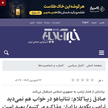
×
فارسی
العربية
English
تماس با ما
درباره ما
تبلیغات
آرشیو
شنبه ۱۷ مرداد ۱۴۰۵
صفحه اصلی
اخبار سیاسی
احزاب و شخصیت‌ها
۲۲ فروردین ۱۴۰۴ - ۰۷:۲۷
۰ نفر
براندازان از فشار ترامپ به جمهوری اسلامی استقبال می‌کنند
صادق زیباکلام: نتانیاهو در خواب هم نمی‌دید
ترامپ بگوید با ایران مذاکره می‌کنیم/ بعید است