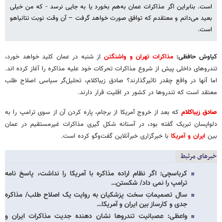
است. بنابراین اگر مذاکرات عمان به‌هم بخورد یا به جایی نرسد - که من خیلی
بعید می‌دانم و معتقدم که توافق صورت خواهد گرفت – آن وقت نوبت نتانیاهو
است.
کیاوش حافظی:
مذاکرات تهران و واشنگتن
از شنبه در عمان کلید خواهد خورد،
تندروهای داخلی پیش از شروع مذاکرات تحرکات خود علیه مذاکره را آغاز کرده اند.
اما آنها در واقع چقدر تاثیرگذارند؟ صادق زیباکلام، تحلیل‌گر سیاسی اصلاح طلب
معتقد است که تندروها در کشور در اقلیت قرار دارند.
صادق زیباکلام
که بعد از خروج آمریکا از برجام، پاره کردن آن از سوی ترامپ را به
دلواپسان تبریک گفته بود، در آستانه شکل گیری مذاکرات غیرمستقیم در عمان
بین
ایران و آمریکا
با خبرگزاری خبرآنلاین گفت‌وگو کرده است.
خبرهای مرتبط
کرباسچی: اگر نظام اراده مذاکره با آمریکا را نداشت، پاسخ نامه
ترامپ را نمی داد/ شکستن…
سال تصمیماتِ سخت پزشکیان به روایت یک اصلاح طلب/ مذاکره
جدی و کارساز بین ایران و آمریکا…
واعظی: عصبانیت تندروها نشان دهنده جدیت مذاکرات ایران و