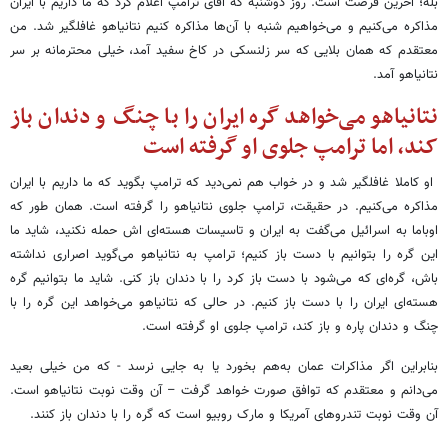
بله؛ آخرین فرصت است. روز دوشنبه که آقای ترامپ اعلام کرد که ما داریم با ایران
مذاکره می‌کنیم و می‌خواهیم شنبه با آن‌ها مذاکره کنیم نتانیاهو غافلگیر شد. من
معتقدم که همان بلایی که سر زلنسکی در کاخ سفید آمد، خیلی محترمانه بر سر
نتانیاهو آمد.
نتانیاهو می‌خواهد گره ایران را با چنگ و دندان باز
کند، اما ترامپ جلوی او گرفته است
او کاملا غافلگیر شد و در خواب هم نمی‌دید که ترامپ بگوید که ما داریم با ایران
مذاکره می‌کنیم. در حقیقت، ترامپ جلوی نتانیاهو را گرفته است. همان طور که
اوباما به اسرائیل می‌گفت به ایران و تاسیسات هسته‌ای اش حمله نکنید، شاید ما
این گره را بتوانیم با دست باز کنیم؛ ترامپ به نتانیاهو می‌گوید اصراری نداشته
باش، گره‌ای که می‌شود با دست باز کرد را با دندان باز کنی. شاید ما بتوانیم گره
هسته‌ای ایران را با دست باز کنیم. در حالی که نتانیاهو می‌خواهد این گره را با
چنگ و دندان پاره و باز کند، ترامپ جلوی او گرفته است.
بنابراین اگر مذاکرات عمان به‌هم بخورد یا به جایی نرسد - که من خیلی بعید
می‌دانم و معتقدم که توافق صورت خواهد گرفت – آن وقت نوبت نتانیاهو است.
آن وقت نوبت تندروهای آمریکا و مارک روبیو است که گره را با دندان باز کنند.