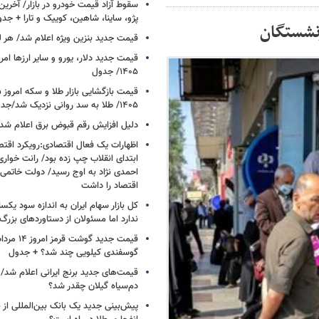
سقوط آزاد قیمت خودرو در بازار/ آخرین
پژو، ساینا، شاهین، کوییک و تارا + جد
نشستگان
قیمت جدید بنزین ویژه اعلام شد/ هر لی
۱۴۰۵/ جدول
۱۴۰۵/ طلا به سد روانی نزدیک شد/جدول
دلیل افزایش رقم قبوض برق اعلام شد
اظهارات یک فعال اقتصادی:رویکرد اقت
ابتدای انقلاب چپ زده بود/ رانت خوار
احمدی نژاد به اوج رسید/ دولت خاتمی
اقتصاد را داشت
کل بازار سهام ایران به اندازه سود یک
ندارد اما مسئولان از دستاوردهای بزرگ
گوسفندی کیلویی چند شد؟ + جدول
قیمت‌های جدید برنج ایرانی اعلام شد/
دم‌سیاه گیلان چقدر شد؟
پیش‌بینی جدید یک بانک بین‌المللی از با