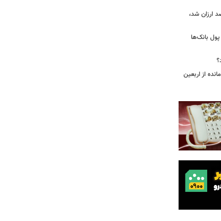
بازار گوشت؛ دام ۳۰ درصد ارزان شد،
 درخواست پول بانک‌ها
؟
مانده از اربعین