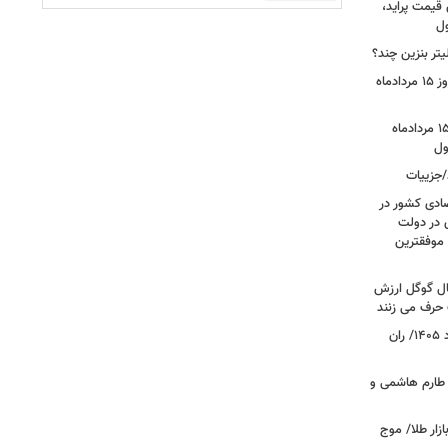
 قیمت پراید،
ول
تر بنزین چند؟
قیمت جدید دلار، یورو و سایر ارزها امروز ۱۵ مردادماه
قیمت بازگشایی بازار طلا و سکه امروز ۱۵ مردادماه
/جزییات
صادی کشور در
ی در دولت
 موفقترین
سال گوگل ارزش
 حرف می زنند
قیمت جدید گوشت قرمز امروز ۱۴ مرداد ۱۴۰۵/ ران
 طارم هاشمی و
زار طلا/ موج