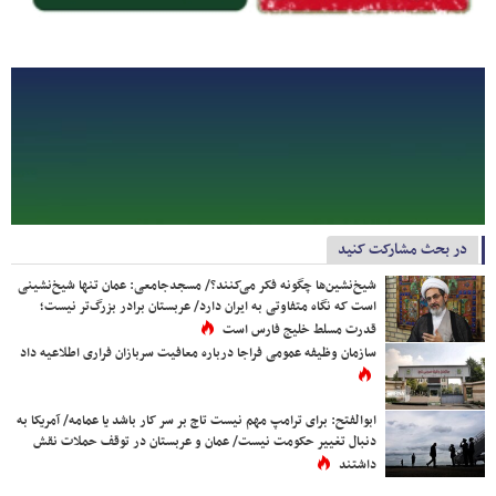
در بحث مشارکت کنید
شیخ‌نشین‌ها چگونه فکر می‌کنند؟/ مسجدجامعی: عمان تنها شیخ‌نشینی
است که نگاه متفاوتی به ایران دارد/ عربستان برادر بزرگ‌تر نیست؛
قدرت مسلط خلیج فارس است
سازمان وظیفه عمومی فراجا درباره معافیت سربازان فراری اطلاعیه داد
ابوالفتح: برای ترامپ مهم نیست تاج بر سر کار باشد یا عمامه/ آمریکا به
دنبال تغییر حکومت نیست/ عمان و عربستان در توقف حملات نقش
داشتند