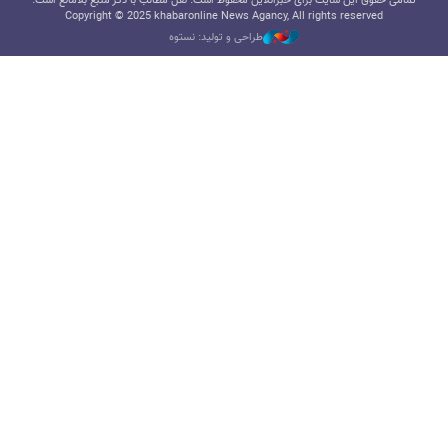
تمامی حقوق این سایت برای خبرآنلاین محفوظ است. نقل مطالب با ذکر منبع بلامانع است.
Copyright © 2025 khabaronline News Agancy, All rights reserved
طراحی و تولید: نستوه