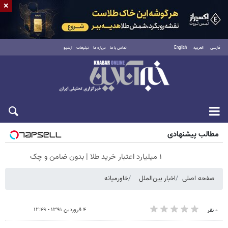
×
فارسی
العربية
English
تماس با ما
درباره ما
تبلیغات
آرشیو
جمعه ۱۶ مرداد ۱۴۰۵
مطالب پیشنهادی
۱ میلیارد اعتبار خرید طلا | بدون ضامن و چک
صفحه اصلی
اخبار بین‌الملل
خاورمیانه
۴ فروردین ۱۳۹۱ - ۱۲:۴۹
۰ نفر