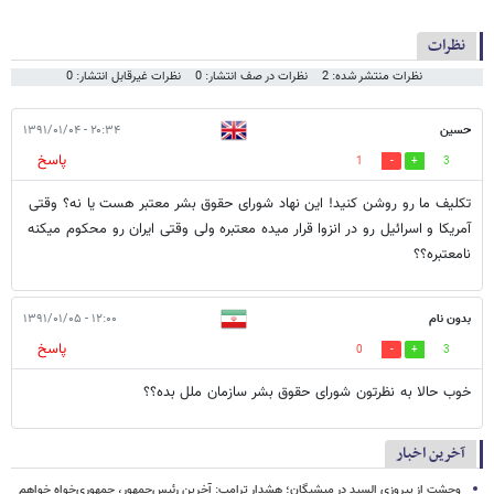
نظرات
نظرات منتشر شده: 2
نظرات در صف انتشار: 0
نظرات غیرقابل انتشار: 0
حسین
۲۰:۳۴ - ۱۳۹۱/۰۱/۰۴
پاسخ
1
3
تکلیف ما رو روشن کنید! این نهاد شورای حقوق بشر معتبر هست یا نه؟ وقتی
آمریکا و اسرائیل رو در انزوا قرار میده معتبره ولی وقتی ایران رو محکوم میکنه
نامعتبره؟؟
بدون نام
۱۲:۰۰ - ۱۳۹۱/۰۱/۰۵
پاسخ
0
3
خوب حالا به نظرتون شورای حقوق بشر سازمان ملل بده؟؟
آخرین اخبار
وحشت از پیروزی السید در میشیگان؛ هشدار ترامپ: آخرین رئیس‌جمهور، جمهوری‌خواه خواهم