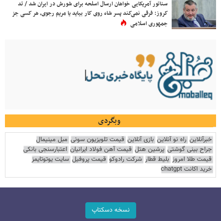
سناتور آمریکایی خواهان ارسال اسلحه برای شورش در ایران شد / تد
کروز: فرقی نمی‌کند پسر شاه روی کار بیاید یا مریم رجوی، هر کسی جز
جمهوری اسلامی
وبگردی
خبرآنلاین
راه نو آنلاین
بازی آنلاین
قیمت تلویزیون سونی
مبل مینیمال
جراح بینی گوشتی
پرشین هتل
قیمت آهن فولاد ایرانیان
اعتبارسنجی بانکی
قیمت طلا امروز
بلیط قطار
شرکت رادوکو
قیمت پروفیل
سایت یوتوتایمز
خرید اکانت chatgpt
نسخه دسکتاپ