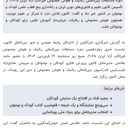
دوره مسابقات بین‌المللی رباتیک و هوش مصنوعی فیراکاپ آزاد ایران ۲۰۲۵، از
تأسیس کانون علوم و فناوری‌های نوین ایران و راه‌اندازی پنج قطب علمی کودک و
نوجوان در کشور خبر داد و گفت: کانون تلاش دارد با تمرکز بر علوم نوپدید،
همچون هوش مصنوعی و رباتیک، جریان‌ساز آموزش علمی برای کودکان و
نوجوانان باشد.
به گزارش خبرگزاری خبرآنلاین از اداره‌کل روابط‌ عمومی و امور بین‌الملل کانون،
نشست خبری دوازدهمین دوره مسابقات بین‌المللی رباتیک و هوش مصنوعی
فیراکاپ آزاد ایران ۲۰۲۵، صبح روز سه‌شنبه ۲۶ فروردین ۱۴۰۴، با حضور حامد
علامتی مدیرعامل کانون پرورش فکری کودکان و نوجوانان و سروش صادق‌نژاد
نایب‌رئیس فدراسیون بین‌المللی رباتیک و هوش مصنوعی و دبیر این رویداد، در
محل کانون برگزار شد.
خبرهای مرتبط
مجید قناد در افتتاح یک نمایش کودکان
سی‌وپنج نمایشگاه و یک نتیجه ؛ فلوشیپ کتاب کودک و نوجوان
انتخاب مدیرعامل برای بنیاد ملی پویانمایی
در ابتدای این نشست، حامد علامتی ضمن خوش‌آمدگویی به حاضران گفت: این