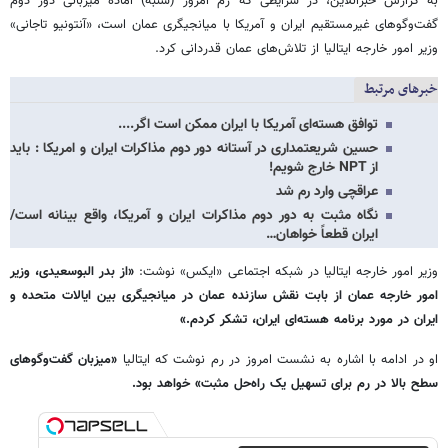
به گزارش خبرآنلاین، در شرایطی که رُم امروز (شنبه) آماده میزبانی دور دوم
گفت‌وگوهای غیرمستقیم ایران و آمریکا با میانجیگری عمان است، «آنتونیو تاجانی»
وزیر امور خارجه ایتالیا از تلاش‌های عمان قدردانی کرد.
خبرهای مرتبط
توافق هسته‌ای آمریکا با ایران ممکن است اگر....
حسین شریعتمداری در آستانه دور دوم مذاکرات ایران و امریکا : باید
از NPT خارج شویم!
عراقچی وارد رم شد
نگاه مثبت به دور دوم مذاکرات ایران و آمریکا، واقع بینانه است/
ایران قطعاً خواهان…
وزیر امور خارجه ایتالیا در شبکه اجتماعی «ایکس» نوشت:
«از بدر البوسعیدی، وزیر
امور خارجه عمان از بابت نقش سازنده عمان در میانجیگری بین ایالات متحده و
ایران در مورد برنامه هسته‌ای ایران، تشکر کردم.»
او در ادامه با اشاره به نشست امروز در رم نوشت که ایتالیا
«میزبان گفت‌وگوهای
سطح بالا در رم برای تسهیل یک راه‌حل مثبت» خواهد بود.