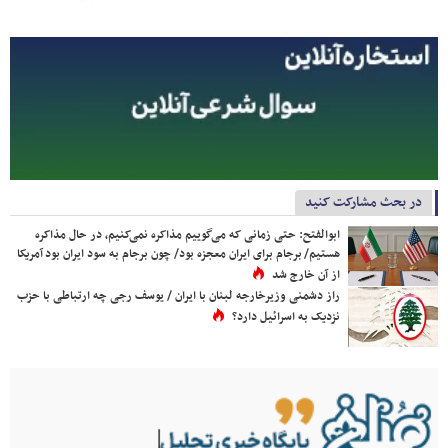
در بحث مشارکت کنید
ابوالفتح: حتی زمانی که می‌گوییم مذاکره نمی‌کنیم، در حال مذاکره
هستیم/ برجام برای ایران معجزه بود/ چون برجام به سود ایران بود آمریکا
از آن خارج شد
راز دشمنی وزیرخارجه لبنان با ایران / یوسف رجی چه ارتباطی با حزب
نزدیک به اسرائیل دارد؟