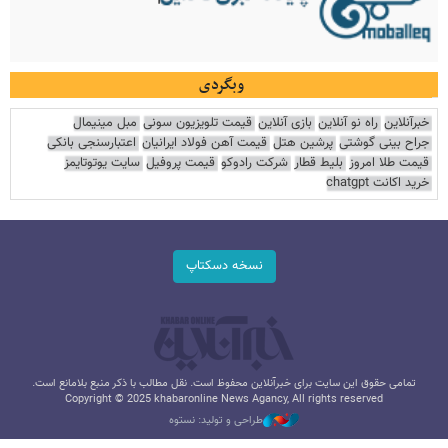
وبگردی
خبرآنلاین
راه نو آنلاین
بازی آنلاین
قیمت تلویزیون سونی
مبل مینیمال
جراح بینی گوشتی
پرشین هتل
قیمت آهن فولاد ایرانیان
اعتبارسنجی بانکی
قیمت طلا امروز
بلیط قطار
شرکت رادوکو
قیمت پروفیل
سایت یوتوتایمز
خرید اکانت chatgpt
نسخه دسکتاپ
تمامی حقوق این سایت برای خبرآنلاین محفوظ است. نقل مطالب با ذکر منبع بلامانع است.
Copyright © 2025 khabaronline News Agancy, All rights reserved
طراحی و تولید: نستوه