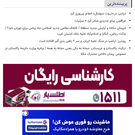
پربیننده‌ترین
ترامپ در «تروث سوشال» اعلام پیروزی کرد
عراقچی پیام جدیدی صادر کرد + جزئیات
«پیمان مکه» و آرایش جدید منطقه / ائتلاف نظامی جدید اسلامی چه پیامی برای تهران دارد؟ /
مثلث ریاض، آنکارا و اسلام‌آباد علیه خلاء امنیتی غرب
رویترز: ترامپ در جنگ علیه ایران بر سر ۲ راهی بدی گیر افتاده است
ترکیه، پاکستان و عربستان: حمله به یکی یعنی حمله به همه / بیانیه وزارت خارجه پاکستان در
خصوص پیمان دفاعی مشترک مکه