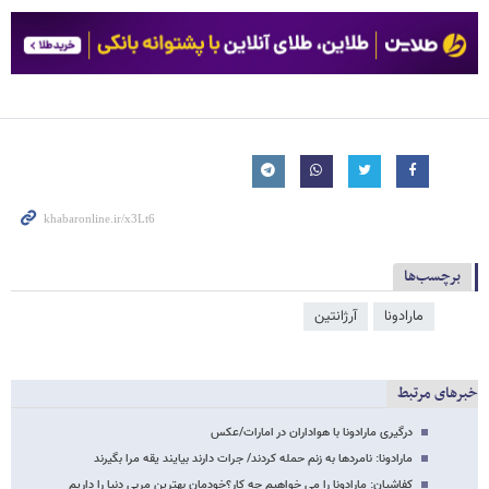
برچسب‌ها
مارادونا
آرژانتین
خبرهای مرتبط
درگیری مارادونا با هواداران در امارات/عکس
مارادونا: نامردها به زنم حمله کردند/ جرات دارند بیایند یقه مرا بگیرند
کفاشیان: مارادونا را می خواهیم چه کار؟خودمان بهترین مربی دنیا را داریم