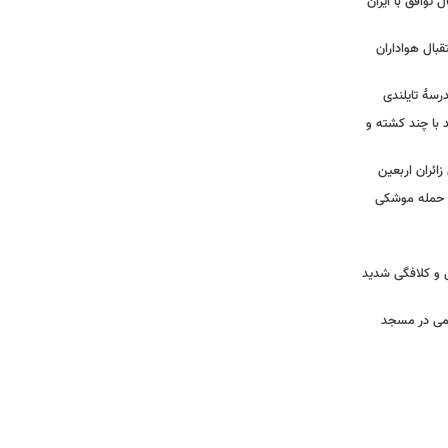
ل توافق با ایران
بال هواداران
درسۀ تایلندی
ند با چند کشته و
ائران اربعین
ا حمله موشکی
ی و کلافگی شدید
یغمی در مسجد