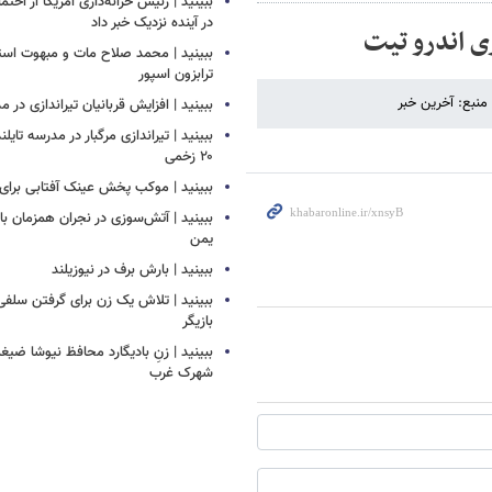
ببینید | رئیس خزانه‌داری آمریکا از احتما
در آینده نزدیک خبر داد
ببینید | محمد صلاح مات و مبهوت استق
ترابزون اسپور
ببینید | افزایش قربانیان تیراندازی در م
ببینید | تیراندازی مرگبار در مدرسه‌ تایل
۲۰ زخمی
ببینید | موکب پخش عینک آفتابی برای ز
ببینید | آتش‌سوزی در نجران همزمان ب
یمن
ببینید | بارش برف در نیوزیلند
ببینید | تلاش یک زن برای گرفتن سلف
بازیگر
ببینید | زنِ بادیگارد محافظ نیوشا ض
شهرک غرب