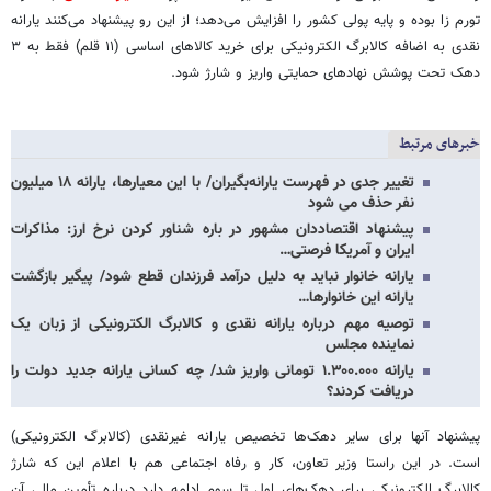
تورم زا بوده و پایه پولی کشور را افزایش می‌دهد؛ از این رو پیشنهاد می‌کنند یارانه
نقدی به اضافه کالابرگ الکترونیکی برای خرید کالاهای اساسی (۱۱ قلم) فقط به ۳
دهک تحت پوشش نهادهای حمایتی واریز و شارژ شود.
خبرهای مرتبط
تغییر جدی در فهرست یارانه‌بگیران/ با این معیارها، یارانه ۱۸ میلیون
نفر حذف می شود
پیشنهاد اقتصاددان مشهور در باره شناور کردن نرخ ارز: مذاکرات
ایران و آمریکا فرصتی…
یارانه خانوار نباید به دلیل درآمد فرزندان قطع شود/ پیگیر بازگشت
یارانه این خانوارها…
توصیه‌ مهم درباره یارانه نقدی و کالابرگ الکترونیکی از زبان یک
نماینده مجلس
یارانه ۱.۳۰۰.۰۰۰ تومانی واریز شد/ چه کسانی یارانه جدید دولت را
دریافت کردند؟
پیشنهاد آنها برای سایر دهک‌ها تخصیص یارانه غیرنقدی (کالابرگ الکترونیکی)
است. در این راستا وزیر تعاون، کار و رفاه اجتماعی هم با اعلام این که شارژ
کالابرگ الکترونیکی برای دهک‌های اول تا سوم ادامه دارد درباره تأمین مالی آن