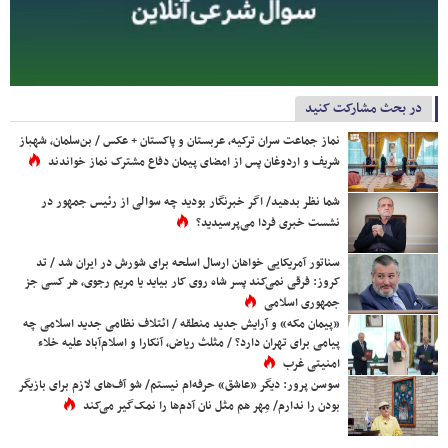
در بحث مشارکت کنید
نماز جماعت سران ترکیه، عربستان و پاکستان + عکس / بن‌سلمان، شهباز
شریف و اردوغان پس از امضای پیمان دفاع مشترک نماز خواندند
شما نظر بدهید/ اگر خبرنگار بودید چه سوالی از رئیس جمهور در
نشست خبری فردا می‌پرسیدید؟
سناتور آمریکایی خواهان ارسال اسلحه برای شورش در ایران شد / تد
کروز: فرقی نمی‌کند پسر شاه روی کار بیاید یا مریم رجوی، هر کسی جز
جمهوری اسلامی
«پیمان مکه» و آرایش جدید منطقه / ائتلاف نظامی جدید اسلامی چه
پیامی برای تهران دارد؟ / مثلث ریاض، آنکارا و اسلام‌آباد علیه خلاء
امنیتی غرب
سوسن پرور: دیگر «عاشق» حرفه‌ام نیستم/ شو آف‌های لازم برای بازیگر
بودن را ندارم/ مِهر هم مثل نان آدم‌ها را نمک‌گیر می‌کند