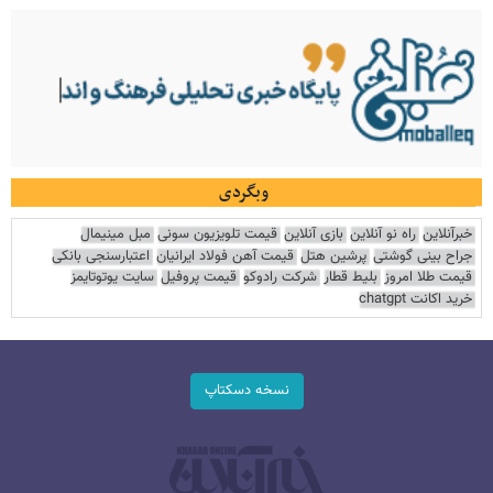
وبگردی
خبرآنلاین
راه نو آنلاین
بازی آنلاین
قیمت تلویزیون سونی
مبل مینیمال
جراح بینی گوشتی
پرشین هتل
قیمت آهن فولاد ایرانیان
اعتبارسنجی بانکی
قیمت طلا امروز
بلیط قطار
شرکت رادوکو
قیمت پروفیل
سایت یوتوتایمز
خرید اکانت chatgpt
نسخه دسکتاپ