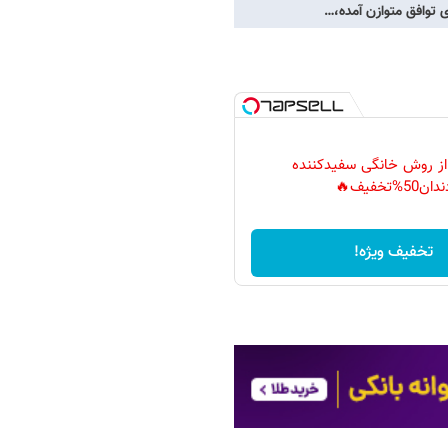
 از روش خانگی سفیدکننده
دان50%تخفیف🔥
تخفیف ویژه!