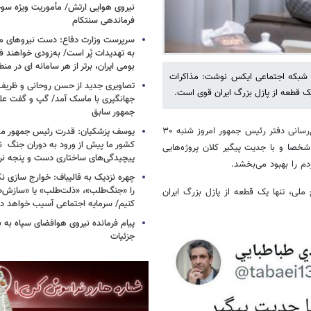
فرماندهی سنتکام
سرپرست وزارت دفاع: دست نیروهای م
به تهدیدات پُر است/ به‌زودی خواهند ف
بومی ایران، برتر از هر سامانه ای در م
ر شبکه اجتماعی ایکس نوشت: مذاکرات
تصاویری جدید از حسن روحانی و ظریف
ازل بزرگ ‎ایران قوی است.
جهانگیری با ماسک آمد/ گپ و گفت عل
جمهور سابق
معاون ارتباطات و اطلاع‌رسانی دفتر رئیس جمهور امروز شنبه ۳۰
یوسف پزشکیان: قدرت رئیس‌ جمهور م
کشور ما پیش از ورود به دوران جنگ نیز
هور شخصا و با جدیت پیگیر کلان پروژه‌هایی
پیچیدگی‌های ساختاری دست و پنجه نرم 
چهره نزدیک به قالیباف: خوارج سازی نکن
را «جنگ‌طلب»، «ذلت‌طلب» یا «سازش
مذاکرات سازنده و توافق با قدرت‌های بزرگ در چارچوب مصالح نظام و منافع ملی، تنها یک قطعه از پازل بزرگ ‎ایران
کنیم/ سرمایه اجتماعی آسیب خواهد دید
پیام فرمانده نیروی هوافضای سپاه به
جزئیات