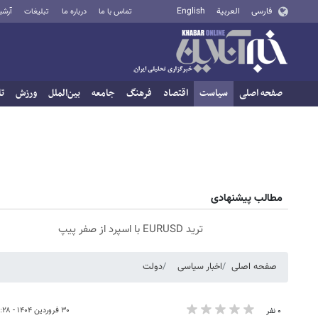
فارسی
العربية
English
تماس با ما
درباره ما
تبلیغات
آرشی
صفحه اصلی
سیاست
اقتصاد
فرهنگ
جامعه
بین‌الملل
ورزش
تا
مطالب پیشنهادی
ترید EURUSD با اسپرد از صفر پیپ
صفحه اصلی
اخبار سیاسی
دولت
۳۰ فروردین ۱۴۰۴ - ۱۲:۲۸
۰ نفر