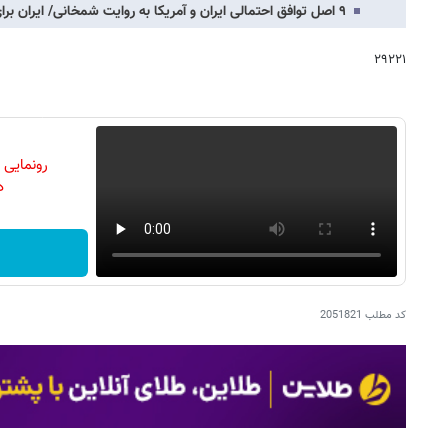
۹ اصل توافق احتمالی ایران و آمریکا به روایت شمخانی/ ‏ایران برای⁧ توافق متوازن⁩ آمده،…
۲۹۲۲۱
رونمایی
دن
کد مطلب
2051821