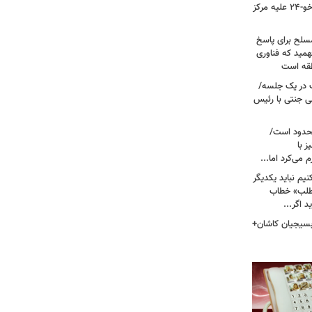
نیروی هوایی ارتش/ مأموریت ویژه سوخو-۲۴ علیه مرکز
سلح برای پاسخ
همید که فناوری
نطقه است
 در یک جلسه/
ی جنتی با رئیس
حدود است/
 با
می‌کرد اما...
یم نباید یکدیگر
‌طلب» خطاب
 اگر...
 بسیجیان کاشان+