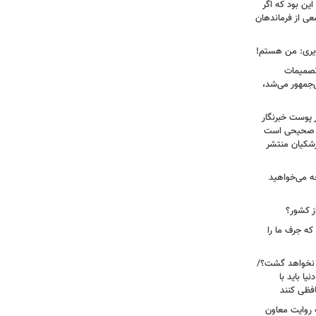
ین بود که اگر
عی از فرماندهان
ویری: من هستم!
 تصمیمات
‌جمهور می‌شد،
 پوست خبرنگار
ر صحیحی است
پزشکیان منتشر
ه می‌خواهید
ز کشور؟
ه جرف ما را
 نخواهد گشت؟/
یا باید با
فظی کنند
ریت جنگ ۴۰ روزه به روایت معاون