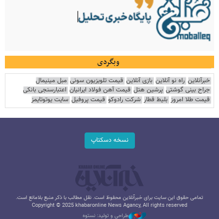
وبگردی
خبرآنلاین
راه نو آنلاین
بازی آنلاین
قیمت تلویزیون سونی
مبل مینیمال
جراح بینی گوشتی
پرشین هتل
قیمت آهن فولاد ایرانیان
اعتبارسنجی بانکی
قیمت طلا امروز
بلیط قطار
شرکت رادوکو
قیمت پروفیل
سایت یوتوتایمز
نسخه دسکتاپ
تمامی حقوق این سایت برای خبرآنلاین محفوظ است. نقل مطالب با ذکر منبع بلامانع است.
Copyright © 2025 khabaronline News Agancy, All rights reserved
طراحی و تولید: نستوه