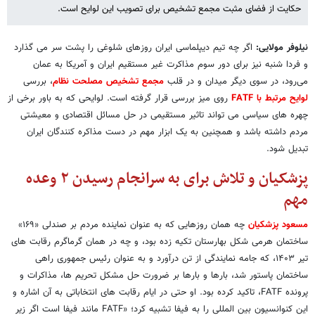
حکایت از فضای مثبت مجمع تشخیص برای تصویب این لوایح است.
نیلوفر مولایی:
اگر چه تیم دیپلماسی ایران روزهای شلوغی را پشت سر می گذارد
و فردا شنبه نیز برای دور سوم مذاکرت غیر مستقیم ایران و آمریکا به عمان
می‌رود، در سوی دیگر میدان و در قلب
مجمع تشخیص مصلحت نظام
، بررسی
لوایح مرتبط با FATF
روی میز بررسی قرار گرفته است. لوایحی که به باور برخی از
چهره های سیاسی می تواند تاثیر مستقیمی در حل مسائل اقتصادی و معیشتی
مردم داشته باشد و همچنین به یک ابزار مهم در دست مذاکره کنندگان ایران
تبدیل شود.
پزشکیان و تلاش برای به سرانجام رسیدن ۲ وعده
مهم
مسعود پزشکیان
چه همان روزهایی که به عنوان نماینده مردم بر صندلی «۱۶۹»
ساختمان هرمی شکل بهارستان تکیه زده بود، و چه در همان گرماگرم رقابت های
تیر ۱۴۰۳، که جامه نمایندگی از تن درآورد و به عنوان رئیس جمهوری راهی
ساختمان پاستور شد، بارها و بارها بر ضرورت حل مشکل تحریم ها، مذاکرات و
پرونده FATF، تاکید کرده بود. او حتی در ایام رقابت های انتخاباتی به آن اشاره و
این کنوانسیون بین المللی را به فیفا تشبیه کرد؛ «FATF مانند فیفا است اگر زیر