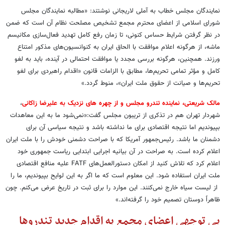
نمایندگان مجلس خطاب به آملی لاریجانی نوشتند: «مطالبه نمایندگان مجلس
شورای اسلامی از اعضای محترم مجمع تشخیص مصلحت نظام آن است که ضمن
در نظر گرفتن شرایط حساس کنونی، تا زمان رفع کامل تهدید فعال‌سازی مکانیسم
ماشه، از هرگونه اعلام موافقت با الحاق ایران به کنوانسیون‌های مذکور امتناع
ورزند. همچنین، هرگونه بررسی مجدد یا موافقت احتمالی در آینده، باید به لغو
کامل و مؤثر تمامی تحریم‌ها، مطابق با الزامات قانون «اقدام راهبردی برای لغو
تحریم‌ها و صیانت از حقوق ملت ایران»، منوط گردد.»
مالک شریعتی، نماینده تندرو مجلس و از چهره های نزدیک به علیرضا زاکانی
،
شهردار تهران هم در تذکری از تریبون مجلس گفت:«نمی‌شود ما به این معاهدات
بپیوندیم اما نتیجه اقتصادی برای ما نداشته باشد و نتیجه سیاسی آن برای
دشمنان ما باشد. رئیس‌جمهور آمریکا که با صراحت دشمنی خودش را با ملت ایران
اعلام کرده است. به صراحت در آن بیانیه اجرایی ابتدایی ریاست جمهوری خود
اعلام کرد که تلاش کنید از امکان دستورالعمل‌های FATF علیه منافع اقتصادی
ملت ایران استفاده شود. این معلوم است که ما اگر به این لوایح بپیوندیم، ما را
از لیست سیاه خارج نمی‌کنند. این موارد را برای ثبت در تاریخ عرض می‌کنم. چون
ظاهراً دوستان تصمیم خود را گرفته‌اند.»
بی توجهی اعضای مجمع به اقدام جدید تندروها