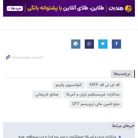
برچسب‌ها
اف ای تی اف FATF
کنوانسیون پالرمو
مذاكرات غيرمستقيم ايران و آمریکا
صادق لاریجانی
منع تامین مالی تروریسم CFT
خبرهای مرتبط
مذاکرات ایران و آمریکا؛ اصولگرایان را چند پاره کرد/ از «ب بسم‌الله»، علیه