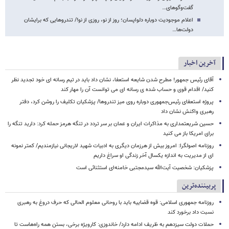
گفت‌وگوهای…
اعلام موجودیت دوباره دلواپسان؛ روز از نو، روزی از نو!/ تندروهایی که برایشان
دولت‌ها…
آخرین اخبار
آقای رئیس جمهور! مطرح شدن شایعه استعفا، نشان داد باید در تیم رسانه ای خود تجدید نظر
کنید/ اقدام قوی و حساب شده ی رسانه ای می توانست آن را مهار کند
پروژه استعفای رئیس‌جمهوری دوباره روی میز تندروها/ پزشکیان تکلیف را روشن کرد، دفتر
رهبری واکنش نشان داد
حسین شریعتمداری به مذاکرات ایران و عمان بر سر تردد در تنگه هرمز حمله کرد: دارید تنگه را
برای امریکا باز می کنید
روزنامه اصولگرا: امروز بیش از هرزمان دیگری به ادبیات شهید لاریجانی نیازمندیم/ کمتر نمونه
ای از مدیریت به اندازه یکسال آخر زندگی او سراغ داریم
پزشکیان: شخصیت آیت‌الله سیدمجتبی خامنه‌ای استثنائی است
پربیننده‌ترین
روزنامه جمهوری اسلامی: قوه قضاییه باید با روحانی معلوم الحالی که حرف دروغ به رهبری
نسبت داد برخورد کند
حملات دولت سیزدهم به ظریف ادامه دارد/ خاندوزی: کارویژه برخی، بستن همه راه‌هاست تا