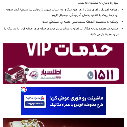
تنها راه وصال به معشوق باز بماند
روزنامه اصولگرا: امروز بیش از هرزمان دیگری به ادبیات شهید لاریجانی نیازمندیم/ کمتر نمونه
ای از مدیریت به اندازه یکسال آخر زندگی او سراغ داریم
پزشکیان: شخصیت آیت‌الله سیدمجتبی خامنه‌ای استثنائی است
حسین شریعتمداری به مذاکرات ایران و عمان بر سر تردد در تنگه هرمز حمله کرد: دارید تنگه را
برای امریکا باز می کنید