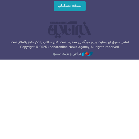
نسخه دسکتاپ
تمامی حقوق این سایت برای خبرآنلاین محفوظ است. نقل مطالب با ذکر منبع بلامانع است.
Copyright © 2025 khabaronline News Agancy, All rights reserved
طراحی و تولید: نستوه