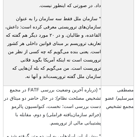
داد. در صورتی که اینطور نیست.
* سازمان ملل فقط سه سازمان را به عنوان
سازمان‌های تروریستی معرفی کرده است: داعش،
القاعده، و طالبان. و در
۲۰
مورد دیگر هم گفته که
تعاریف تروریسم بر مبنای قوانین داخلی هر کشور
است. یعنی بنده می‌گویم که چه کسی از نظر من
تروریست است نه اینکه آمریکا بگوید فلانی
تروریست است. من می‌گویم که بله آن‌هایی که
سازمان ملل گفته تروریست‌اند و آنها نه.
مصطفی
* {درباره آخرین وضعیت بررسی
FATF
در مجمع
میرسلیم/ عضو
تشخیص مصلحت نظام}: در حال حاضر دو میثاق در
مجمع تشخیص
دست بررسی است؛ نخست، کنوانسیون پالرمو
(جرائم سازمان‌یافته فراملی) و دوم، مقابله با
پشتیبانی مالی از تروریسم.
* پیش از این ایرادهایی به این دو متن گرفته شد و