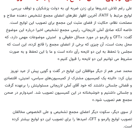
علی رغم تلاش تندروها برای زدن ضربه ای به دولت پزشکیان و توقف بررسی
لوایح مرتبط با FATF، آخرین اظهار نظرهای اعضای مجمع تشخیص دهنده صلاح و
مصلحت نظام، حکایت از فضای مثبت این مجمع برای تصویب این لوایح است.
خاصه آنکه صادق آملی لاریجانی، رئیس مجمع تشخیص اخیرا درباره این موضوع
گفت: «CFT و پالرمو در مورد مسائل حقوقی و امنیتی موضوعات مهمی دارد، که
محل بحث است، آن چیزی که برخی از اعضای مجمع را قانع کرده، این است که
مجلس با تحفظ به این دو لایحه رأی داده است و ما با این تحفظ و به صورت
مشروط می توانیم این دو لایحه را قبول کنیم.»
محمد صدر هم از دیگر موافقان این لوایح در گفت و گویی پیش از عید نوروز
بیان کرد: «البته یک کمیسیون مشترک از کمیسیون‌های سیاسی، امنیتی، اقتصادی
و قضائی جلساتی داشتند که خود آقای آملی لاریجانی مسئولیتش را برعهده گرفت
و جلساتی داشتیم و خوشبختانه در این کمیسیون تصویب شد. امیدوارم در صحن
مجمع هم تصویب شود.»
از سوی دیگر، سکوت دیگر اعضای مجمع تشخیص و علی الخصوص مخالفان
تصویب لوایح پالرمو و CFT، امیدها را برای تصویب این دو لوایح بیشتر کرده
است.