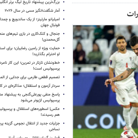
بزرگ‌ترین پیشنهاد تاریخ لیگ برتر انگل
آمار شگفت‌انگیز مسی در سال ۲۰۲۶
رات
امیلیانو مارتینز؛ از یک ساندویچ و چمد
فوتبال جهان
جنجال و کتک‌کاری در بازی تیم‌های منص
گل‌محمدی!
حمایت ویژه از رامین رضاییان؛ برای است
او احترام بگذارید!
خط‌ونشان تارتار در تمرین؛ این کار نامر
پرسپولیس است!
تصمیم قطعی طارمی برای جدایی از الم
سردار آزمون و استقلال؛ مذاکره‌ای در کار
پاسخ منفی پورعلی‌گنجی به پیشنهاد م
پرسپولیس لژیونر می‌شود
عکس| اسطوره‌های استقلال و پرسپولی
هم رسیدند!
جزئیات جدید از انتقال نجومی گزینه پ
نساجی