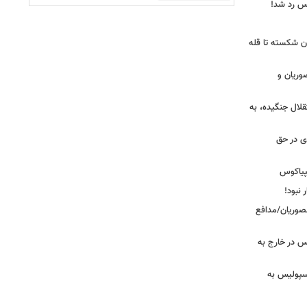
یس رد شد!
ان شکسته تا قله
وریان و
قلال جنگیده، به
دی در حق
پیاکوس
 نبود!
نصوریان/مدافع
س در خارج به
رسپولیس به