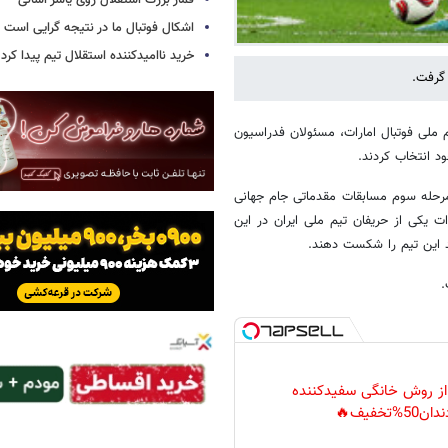
قمار بزرگ استقلال روی یاسر آسانی
اشکال فوتبال ما در نتیجه گرایی است
خرید ناامیدکننده استقلال تیم پیدا کرد
 گرفت.
یم ملی فوتبال امارات، مسئولان فدراسیون
د انتخاب کردند.
لی امارات با هشت بازی و کسب ۱۳ امتیاز در رده سوم جدول گروه A مرحله سوم مسابقات مقدماتی جام جهانی
ات یکی از حریفان تیم ملی ایران در این
 این تیم را شکست دهند.
.
 از روش خانگی سفیدکننده
دان50%تخفیف🔥