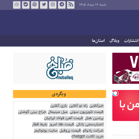
شنبه ۱۷ مرداد ۱۴۰۵
انتشارات
وبلاگ
استان‌ها
وبگردی
خبرآنلاین
راه نو آنلاین
بازی آنلاین
قیمت تلویزیون سونی
مبل مینیمال
جراح بینی گوشتی
پرشین هتل
قیمت آهن فولاد ایرانیان
اعتبارسنجی بانکی
قیمت طلا امروز
بلیط قطار
شرکت رادوکو
قیمت پروفیل
سایت یوتوتایمز
خرید اکانت chatgpt