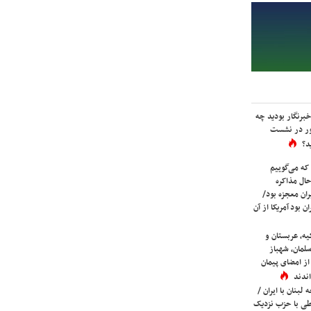
برنگار بودید چه
ور در نشست
د؟
که می‌گوییم
حال مذاکره
ران معجزه بود/
ن بود آمریکا از آن
یه، عربستان و
لمان، شهباز
ز امضای پیمان
ندند
لبنان با ایران /
ی با حزب نزدیک