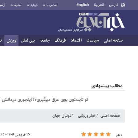
فارسی
العربية
English
تماس با ما
درباره ما
تبلیغات
آرشی
صفحه اصلی
سیاست
اقتصاد
فرهنگ
جامعه
بین‌الملل
ورزش
تا
مطالب پیشنهادی
تو تابستون بوی عرق میگیری؟! اینجوری درمانش ک
صفحه اصلی
اخبار ورزشی
فوتبال جهان
۳۰ فروردین ۱۴۰۴ - ۱۴:۱۵
۱ نفر