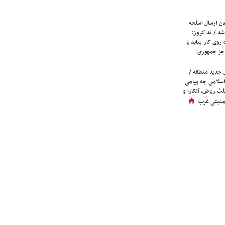
ان ارسال اسلحه
شد / تد کروز:
روی کار بیاید یا
جز جمهوری
 جدید منطقه /
اسلامی چه پیامی
لث ریاض، آنکارا و
 امنیتی غرب