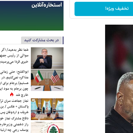
تخفیف ویژه!
در بحث مشارکت کنید
شما نظر بدهید/ اگر خ
سوالی از رئیس جمه
خبری فردا می‌پرسیدی
ابوالفتح: حتی زمانی 
مذاکره نمی‌کنیم، در 
هستیم/ برجام برای ای
چون برجام به سود ایرا
خارج شد
نماز جماعت سران ترک
پاکستان + عکس / بن‌س
شریف و اردوغان پس ا
دفاع مشترک نماز خوا
راز دشمنی وزیرخارجه 
یوسف رجی چه ارتباط