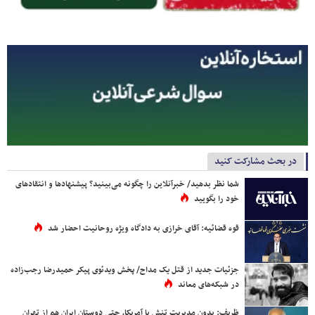
در بحث مشارکت کنید
شما نظر بدهید/ خبرآنلاین را چگونه می‌بینید؟ پیشنهادها و انتقادهای
خود را بگویید
قوه قضائیه: آقای خرازی به دادگاه ویژه روحانیت احضار شد
جزئیات جدید از قتل یک مداح/ پخش ویدئوی پیکر حمیدرضا رجب‌زاده
در شبکه‌های معاند
ظریف: بدون مدیریت تنش با آمریکا، حتی دوستان ایران هم از تهران