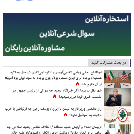
در بحث مشارکت کنید
ابوالفتح: حتی زمانی که می‌گوییم مذاکره نمی‌کنیم، در حال مذاکره
هستیم/ برجام برای ایران معجزه بود/ چون برجام به سود ایران بود آمریکا
از آن خارج شد
شما نظر بدهید/ اگر خبرنگار بودید چه سوالی از رئیس جمهور در
نشست خبری فردا می‌پرسیدید؟
راز دشمنی وزیرخارجه لبنان با ایران / یوسف رجی چه ارتباطی با حزب
نزدیک به اسرائیل دارد؟
«پیمان مکه» و آرایش جدید منطقه / ائتلاف نظامی جدید اسلامی چه
پیامی برای تهران دارد؟ / مثلث ریاض، آنکارا و اسلام‌آباد علیه خلاء