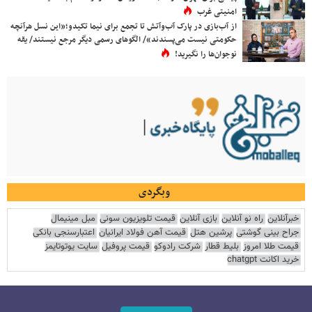
امنیتی غرب
از آب‌بازی در پارک آب‌وآتش تا تجمع برای نیما تکیدو؛«این نسل هرآنچه
حکومتی نیست می‌پسندند»/ الگوهای رسمی دیگر مرجع نیستند/ یقه
نوجوان‌ها را نگیرید!
وبگردی
خبرآنلاین
راه نو آنلاین
بازی آنلاین
قیمت تلویزیون سونی
مبل مینیمال
جراح بینی گوشتی
پرشین هتل
قیمت آهن فولاد ایرانیان
اعتبارسنجی بانکی
قیمت طلا امروز
بلیط قطار
شرکت رادوکو
قیمت پروفیل
سایت یوتوتایمز
خرید اکانت chatgpt