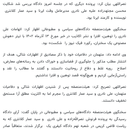
نصراللهی بیان کرد: پرونده دیگری که در جلسه امروز دادگاه بررسی شد شکایت
محسن مجتهدزاده علیه علی نادری مدیرعامل وقت ایرنا و سید عمار کلانتری
نویسنده و کارمند ایرنا بود.
سخنگوی هیئت‌منصفه دادگاه‌های سیاسی و مطبوعاتی اظهار کرد: اتهامات علی
نادری را توهین، افترا و نشر اکاذیب در خبر مورخ ۱۳ آذرماه ۱۴۰۲ با تیتر «هوش
مصنوعی یک سخنران، رکورد فیک نیوز را شکست» بود.
وی ادامه داد: متهمان در دفاعیات خود با ذکر مصادیق از اظهارات شاکی، هدف از
انتشار مطلب مذکور را جلوگیری از فضاسازی و خوراک دادن به رسانه‌های معارض،
اصلاح رویه غلط و دفاع از روحانیت دانستند و گفتند ما مطالب را نقد و
راستی‌آزمایی کردیم و هیچ‌گونه قصد توهین و افترا نداشتیم.
نصراللهی تصریح کرد: هیئت‌منصفه پس از شنیدن اظهارات شاکی و دفاعیات
متهمان، علی نادری و سید عمار کلانتری را مجرم اما به اکثریت مطلق آرا مستحق
تخفیف دانستند.
سخنگوی هیئت‌منصفه دادگاه‌های سیاسی و مطبوعاتی در پایان گفت: آرای دادگاه
رسیدگی به پرونده فرنوش نصرالله‌زاده و علی نادری و سید عمار کلانتری که به
ریاست قاضی کریمی در شعبه نهم دادگاه کیفری یک برگزار شدند، متعاقباً صادر