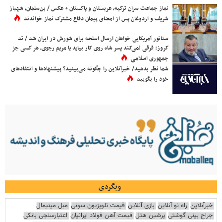
نماز جماعت سران ترکیه، عربستان و پاکستان + عکس / بن‌سلمان، شهباز
شریف و اردوغان پس از امضای پیمان دفاع مشترک نماز خواندند
سناتور آمریکایی خواهان ارسال اسلحه برای شورش در ایران شد / تد
کروز: فرقی نمی‌کند پسر شاه روی کار بیاید یا مریم رجوی، هر کسی جز
جمهوری اسلامی
شما نظر بدهید/ خبرآنلاین را چگونه می‌بینید؟ پیشنهادها و انتقادهای
خود را بگویید
وبگردی
خبرآنلاین
راه نو آنلاین
بازی آنلاین
قیمت تلویزیون سونی
مبل مینیمال
جراح بینی گوشتی
پرشین هتل
قیمت آهن فولاد ایرانیان
اعتبارسنجی بانکی