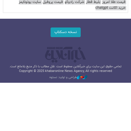
قیمت طلا امروز
بلیط قطار
شرکت رادوکو
قیمت پروفیل
سایت یوتوتایمز
خرید اکانت chatgpt
نسخه دسکتاپ
تمامی حقوق این سایت برای خبرآنلاین محفوظ است. نقل مطالب با ذکر منبع بلامانع است.
Copyright © 2025 khabaronline News Agancy, All rights reserved
طراحی و تولید: نستوه