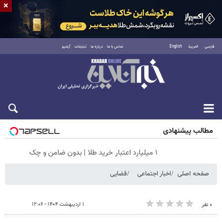
×
فارسی
العربية
English
تماس با ما
درباره ما
تبلیغات
آرشیو
شنبه ۱۷ مرداد ۱۴۰۵
مطالب پیشنهادی
۱ میلیارد اعتبار خرید طلا | بدون ضامن و چک
صفحه اصلی
اخبار اجتماعی
قضایی
۱ اردیبهشت ۱۴۰۴ - ۱۲:۰۶
۰ نفر