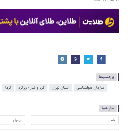
کد مطلب
2052919
برچسب‌ها
سازمان هواشناسی
استان تهران
گرد و غبار - ریزگرد
گرما
نظر شما