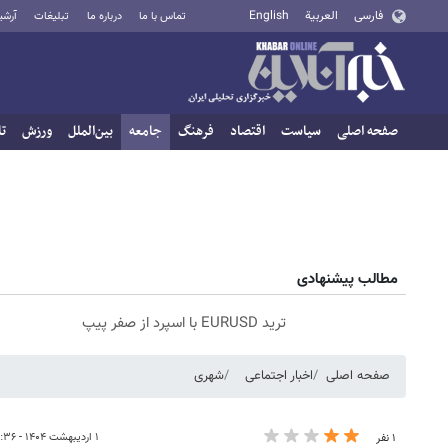
فارسی
العربية
English
تماس با ما
درباره ما
تبلیغات
آرشی
صفحه اصلی
سیاست
اقتصاد
فرهنگ
جامعه
بین‌الملل
ورزش
تا
مطالب پیشنهادی
ترید EURUSD با اسپرد از صفر پیپ
صفحه اصلی
اخبار اجتماعی
شهری
۱ اردیبهشت ۱۴۰۴ - ۱۴:۳۶
۱ نفر