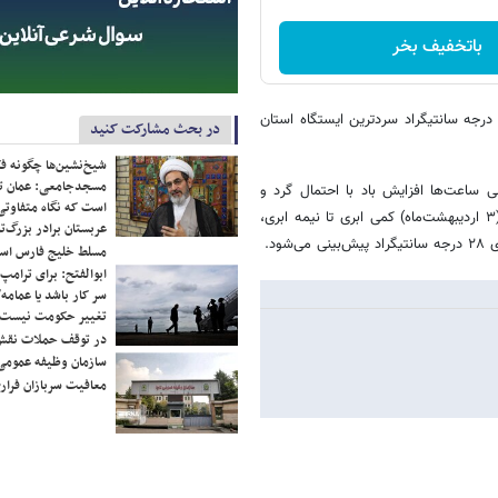
باتخفیف بخر
ر اساس اعلام اداره کل هواشناسی استان تهران، ورامین با بیشینه دمای ۲۵ درجه سانتیگراد سردترین ایستگاه استان
در بحث مشارکت کنید
شیخ‌نشین‌ها چگونه فک
مسجدجامعی: عمان تن
، در بعضی ساعت‌ها افزایش باد با احتمال گرد و
است که نگاه متفاوتی 
خاک با حداقل دمای ۱۷ و حداکثر دمای ۲۷ درجه سانتیگراد و طی چهارشنبه‌ (۳ اردیبهشت‌ماه) کمی ابری تا نیمه ابری،
عربستان برادر بزرگ‌
مسلط خلیج فارس ا
ابوالفتح: برای ترامپ
سر کار باشد یا عمامه/
تغییر حکومت نیست/ 
در توقف حملات نقش
سازمان وظیفه عمومی 
معافیت سربازان فراری