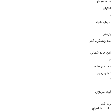
یدیه همدان
شاگران
د
درباره شهادت
ه رانندگی/ آمار
این جاده شمالی
ر
ما ول‌مان
فیت سربازان
خش/ رئیس
داشت یا اخراج