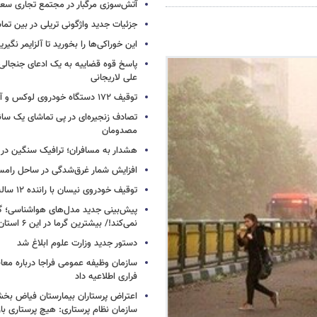
آتش‌سوزی مرگبار در مجتمع تجاری سع
جزئیات جدید واژگونی تریلی در بین تما
این خوراکی‌ها را بخورید تا آلزایمر نگیری
پاسخ قوه قضاییه به یک ادعای جنجالی 
علی لاریجانی
توقیف ۱۷۲ دستگاه خودروی لوکس و آپارتمان
تصادف زنجیره‌ای در پی تماشای یک سانح
مصدومان
هشدار به مسافران؛ ترافیک سنگین در 
افزایش شمار غرق‌شدگی در ساحل رامس
توقیف خودروی نیسان با راننده ۱۲ ساله در این جاده
پیش‌بینی جدید مدل‌های هواشناسی؛ گر
نمی‌کند!/ بیشترین گرما در این ۶ استان
دستور جدید وزارت علوم ابلاغ شد
سازمان وظیفه عمومی فراجا درباره معا
فراری اطلاعیه داد
اعتراض پرستاران بیمارستان فیاض ب
سازمان نظام پرستاری: هیچ پرستاری باز