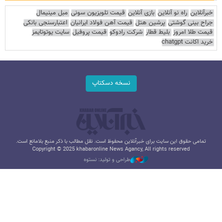
خبرآنلاین
راه نو آنلاین
بازی آنلاین
قیمت تلویزیون سونی
مبل مینیمال
جراح بینی گوشتی
پرشین هتل
قیمت آهن فولاد ایرانیان
اعتبارسنجی بانکی
قیمت طلا امروز
بلیط قطار
شرکت رادوکو
قیمت پروفیل
سایت یوتوتایمز
خرید اکانت chatgpt
نسخه دسکتاپ
تمامی حقوق این سایت برای خبرآنلاین محفوظ است. نقل مطالب با ذکر منبع بلامانع است.
Copyright © 2025 khabaronline News Agancy, All rights reserved
طراحی و تولید: نستوه