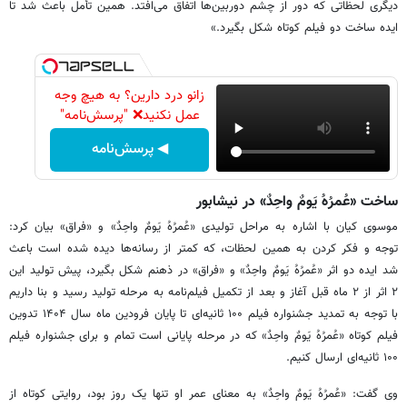
دیگری لحظاتی که دور از چشم دوربین‌ها اتفاق می‌افتد. همین تأمل باعث شد تا
ایده ساخت دو فیلم کوتاه شکل بگیرد.»
زانو درد دارین؟ به هیچ وجه
عمل نکنید❌ "پرسش‌نامه"
◀ پرسش‌نامه
ساخت «عُمرُهُ یَومٌ واحِدٌ» در نیشابور
موسوی کیان با اشاره به مراحل تولیدی «عُمرُهُ یَومٌ واحِدٌ» و «فراق» بیان کرد:
توجه‌ و فکر کردن به همین لحظات، که کمتر از رسانه‌ها دیده شده است باعث
شد ایده دو اثر «عُمرُهُ یَومٌ واحِدٌ» و «فراق» در ذهنم شکل بگیرد، پیش تولید این
۲ اثر از ۲ ماه قبل آغاز و بعد از تکمیل فیلم‌نامه به مرحله تولید رسید و بنا داریم
با توجه به تمدید جشنواره فیلم ۱۰۰ ثانیه‌ای تا پایان فرودین ماه سال ۱۴۰۴ تدوین
فیلم کوتاه «عُمرُهُ یَومٌ واحِدٌ» که در مرحله پایانی است تمام و برای جشنواره فیلم
۱۰۰ ثانیه‌ای ارسال کنیم.
وی گفت: «عُمرُهُ یَومٌ واحِدٌ» به معنای عمر او تنها یک روز بود، روایتی کوتاه از