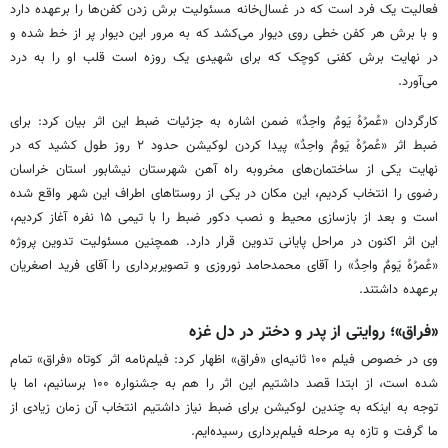
فعالیت یک فرد است که در غسال‌خانه مسئولیت برش زدن کفن‌ها را برعهده دارد
و با برش هر کفن خطی روی دیوار می‌کشد که به مرور این دیوار پر از خط‌ شده و
در نهایت برش کفنی کوچک که برای شهیدی یک روزه است قلب او را به درد
می‌آورد.
کارگردان «عُمرُهُ یَومٌ واحِدٌ» ضمن اشاره به جزئیات ضبط این اثر بیان کرد: برای
ضبط اثر «عُمرُهُ یَومٌ واحِدٌ» پیدا کردن لوکیشن حدود ۲ روز طول کشید که در
نهایت یکی از ساختمان‌های مخروبه راه آهن شهرستان نیشابور استان خراسان
رضوی را انتخاب کردیم، این مکان در یکی از روستاهای اطراف این شهر واقع شده
است و بعد از بازسازی محیط و نصب دکور ضبط را با تیمی ۱۵ نفره آغاز کردیم،
این اثر اکنون در مراحل پایانی تدوین قرار دارد. همچنین مسئولیت تدوین پروژه
«عُمرُهُ یَومٌ واحِدٌ» را آقای محمدحامد نوروزی و تصویربرداری را آقای فرید اصغریان
برعهده داشتند.
«فراق»؛ روایتی از پدر و دختر در دل غزه
وی در خصوص فیلم ۱۰۰ ثانیه‌ای «فراق» اظهار کرد: فیلم‌نامه اثر کوتاه «فراق» تمام
شده است، از ابتدا قصد داشتیم این اثر را هم به جشنواره ۱۰۰ برسانیم، اما با
توجه به اینکه به چندین لوکیشن برای ضبط نیاز داشتیم انتخاب آن زمان زیادی از
ما گرفت و تازه به مرحله فیلم‌برداری رسیده‌ایم.