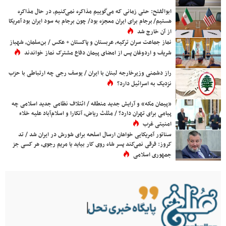
ابوالفتح: حتی زمانی که می‌گوییم مذاکره نمی‌کنیم، در حال مذاکره
هستیم/ برجام برای ایران معجزه بود/ چون برجام به سود ایران بود آمریکا
از آن خارج شد
نماز جماعت سران ترکیه، عربستان و پاکستان + عکس / بن‌سلمان، شهباز
شریف و اردوغان پس از امضای پیمان دفاع مشترک نماز خواندند
راز دشمنی وزیرخارجه لبنان با ایران / یوسف رجی چه ارتباطی با حزب
نزدیک به اسرائیل دارد؟
«پیمان مکه» و آرایش جدید منطقه / ائتلاف نظامی جدید اسلامی چه
پیامی برای تهران دارد؟ / مثلث ریاض، آنکارا و اسلام‌آباد علیه خلاء
امنیتی غرب
سناتور آمریکایی خواهان ارسال اسلحه برای شورش در ایران شد / تد
کروز: فرقی نمی‌کند پسر شاه روی کار بیاید یا مریم رجوی، هر کسی جز
جمهوری اسلامی