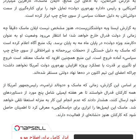
به گزارش خبرآنلاین، به ادعای این منابع، «ایلان ماسک»، کارآفرین میلیاردر
آمریکایی و رئیس «اداره بهره‌وری دولت» تمایل خود را برای کناره‌گیری از سمت
دولتی‌اش به دلیل حملات سیاسی از سوی جناح چپ ابراز کرده است.
به گزارش ایسنا وبه «واشنگتن‌پست»، هنوز مشخص نیست ایلان ماسک دقیقاً چه
زمانی از دولت فدرال خارج خواهد شد؛ اما انتظار می‌رود وضعیت او به عنوان
«کارمند ویژه دولت» در پایان ماه مه به پایان برسد. یک منبع آگاه اعلام کرده است
که ماسک به دلیل خستگی از «حملات بی‌رحمانه و غیراخلاقی از سوی جناح چپ
سیاسی» آماده خروج است. این منبع همچنین افزود که ماسک معتقد است خروج
او تأثیری بر قدرت یا عملکرد پروژه افزایش بهره‌وری دولت آمریکا نخواهد داشت؛
چراکه اعضای این تیم اکنون در ده‌ها نهاد دولتی مستقر شده‌اند.
بر اساس این گزارش، زمانی که ماسک و «دونالد ترامپ»، رئیس‌جمهور آمریکا از
همه کارکنان فدرال خواستند تا هر هفته ایمیلی شامل پنج مورد از دستاوردهای
خود ارسال کنند، هشدار دادند که عدم انجام این کار به منزله استعفا تلقی خواهد
شد. ماسک این ایمیل‌ها را ابزاری برای «پاسخگویی» معرفی کرد تا اطمینان حاصل
شود که کارکنان هنوز «نشانه‌ای از فعالیت» دارند.
ابزار کامل برای اصلاح مو و