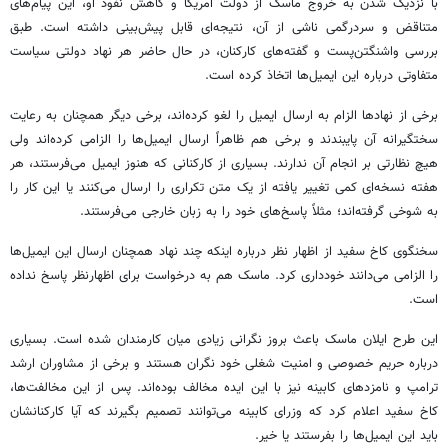
با نزدیک شدن به خروج ماسک از دولت آمریکا و کاهش نفوذ او، این پیام‌های
متناقض و سردرگمی ناشی از آن، نتیجه‌ای قابل پیش‌بینی داشته است. طبق
بررسی واشنگتن‌پست و گفته‌های کارکنان، در حال حاضر هر نهاد دولتی سیاست
متفاوتی درباره این ایمیل‌ها اتخاذ کرده است.
برخی از نهادها الزام به ارسال ایمیل را لغو کرده‌اند، برخی دیگر همچنان به رعایت
سختگیرانه آن پایبندند و برخی هم ظاهراً ارسال ایمیل‌ها را الزامی کرده‌اند ولی
هیچ نظارتی بر انجام آن ندارند. بسیاری از کارکنانی که هنوز ایمیل می‌فرستند، هر
هفته نسخه‌ای کمی تغییر یافته از یک متن تکراری را ارسال می‌کنند یا این کار را
به شوخی گرفته‌اند؛ مثلاً پاسخ‌های خود را به زبان خارجی می‌فرستند.
سخنگوی کاخ سفید از اظهار نظر درباره اینکه چند نهاد همچنان ارسال این ایمیل‌ها
را الزامی می‌دانند خودداری کرد. ماسک هم به درخواست برای اظهارنظر پاسخ نداده
است.
این طرح ایلان ماسک باعث بروز نگرانی زیادی میان کارمندان شده است. بسیاری
درباره حریم خصوصی و امنیت شغلی خود نگران هستند و برخی از مشاوران ارشد
ترامپ و نامزدهای کابینه نیز با این ایده مخالف بوده‌اند. پس از این مخالفت‌ها،
کاخ سفید اعلام کرد که وزرای کابینه می‌توانند تصمیم بگیرند که آیا کارکنانشان
باید این ایمیل‌ها را بفرستند یا خیر.