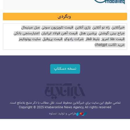
وبگردی
خبرآنلاین
راه نو آنلاین
بازی آنلاین
قیمت تلویزیون سونی
مبل مینیمال
جراح بینی گوشتی
پرشین هتل
قیمت آهن فولاد ایرانیان
اعتبارسنجی بانکی
قیمت طلا امروز
بلیط قطار
شرکت رادوکو
قیمت پروفیل
سایت یوتوتایمز
خرید اکانت chatgpt
نسخه دسکتاپ
تمامی حقوق این سایت برای خبرآنلاین محفوظ است. نقل مطالب با ذکر منبع بلامانع است.
Copyright © 2025 khabaronline News Agancy, All rights reserved
طراحی و تولید: نستوه