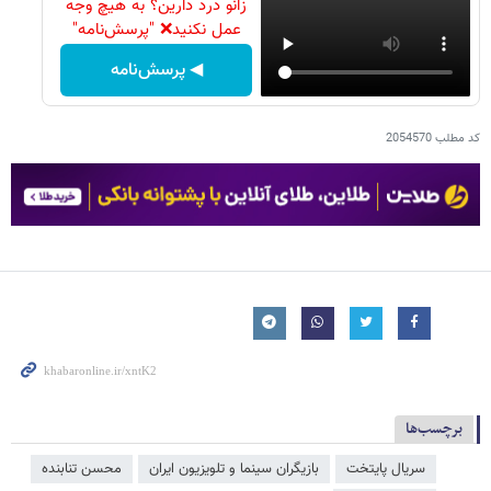
زانو درد دارین؟ به هیچ وجه
عمل نکنید❌ "پرسش‌نامه"
◀ پرسش‌نامه
کد مطلب
2054570
برچسب‌ها
سریال پایتخت
بازیگران سینما و تلویزیون ایران
محسن تنابنده