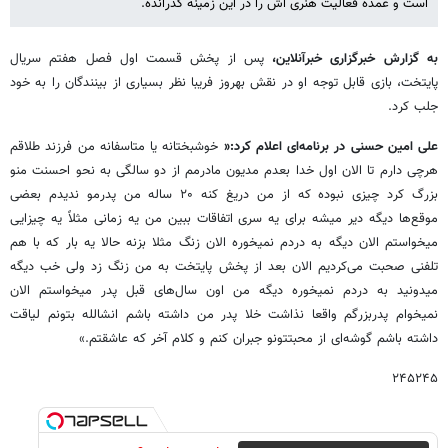
است و عمده فعالیت هنری اش را در این زمینه گذرانده.
به گزارش خبرگزاری خبرآنلاین،
پس از پخش قسمت اول فصل هفتم سریال
پایتخت، بازی قابل توجه او در نقش بهروز فریبا نظر بسیاری از بینندگان را به خود
جلب کرد.
علی امین حسنی در برنامه‌ای اعلام کرد:«
خوشبختانه یا متاسفانه من فرزند طلاقم
هرچی دارم تا الان اول خدا بعدم مدیون مادرمم از دو سالگی به نحو احسنت منو
بزرگ کرد چیزی نبوده که از من دریغ کنه ۲۰ ساله من پدرمو ندیدم بعضی
موقع‌ها دیگه دیر میشه برای یه سری اتفاقات ببین من یه زمانی مثلاً یه چیزایی
میخواستم الان دیگه به دردم نمیخوره الان زنگ مثلا بزنه حالا یه بار که با هم
تلفنی صحبت می‌کردیم الان بعد از پخش پایتخت به من زنگ زد ولی خب دیگه
میدونید به دردم نمیخوره دیگه من اون سال‌های قبل پدر میخواستم الان
نمیخوام پدربزرگم واقعا نذاشت خلا پدر من داشته باشم انشالله بتونم لیاقت
داشته باشم گوشه‌ای از محبتتونو جبران کنم و کلام آخر که عاشقتم.»
۲۴۵۲۴۵