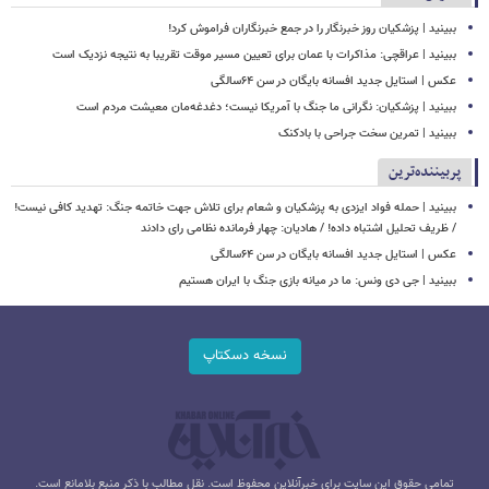
ببینید | پزشکیان روز خبرنگار را در جمع خبرنگاران فراموش کرد!
ببینید | عراقچی: مذاکرات با عمان برای تعیین مسیر موقت تقریبا به نتیجه نزدیک است
عکس | استایل جدید افسانه بایگان در سن ۶۴سالگی
ببینید | پزشکیان: نگرانی ما جنگ با آمریکا نیست؛ دغدغه‌مان معیشت مردم است
ببینید | تمرین سخت جراحی با بادکنک
پربیننده‌ترین
ببینید | حمله فواد ایزدی به پزشکیان و شعام برای تلاش جهت خاتمه جنگ: تهدید کافی نیست!
/ ظریف تحلیل اشتباه داده! / هادیان: چهار فرمانده نظامی رای دادند
عکس | استایل جدید افسانه بایگان در سن ۶۴سالگی
ببینید | جی دی ونس: ما در میانه بازی جنگ با ایران هستیم
نسخه دسکتاپ
تمامی حقوق این سایت برای خبرآنلاین محفوظ است. نقل مطالب با ذکر منبع بلامانع است.