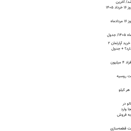
د/ آخرین
وضعیت قیمت خودروهای پرفروش امروز ۱۶ خرداد ۱۴۰۵
قیمت جدید دلار، یورو و سایر ارزها امروز ۱۶ مردادماه
لیست قیمت خرید مسکن در نازی‌آباد/ خرید آپارتمان ۲
دارد؟ + جدول
سرپرستان خانوار بخوانند/ حساب این افراد ۴ میلیون
فت روسیه
هر کیلو
لو در
ا وارد
 به فروش
عت قطعه‌سازی