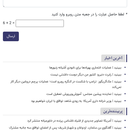
*
لطفا حاصل عبارت را در جعبه متن روبرو وارد کنید
6 + 2 =
ارسال
آخرین اخبار
ببینید | عملیات انتحاری پهپادها برای نابودی آشیانه زنبورها
ببینید | رابرت دنیرو: کشور من دیگر دوست داشتنی نیست
ببینید | مک‌گریگور: ترامپ با شکست در کنگره روبرو است؛ عملیات پرچم دروغین دیگر کار
نمی‌کند
ببینید | نماینده پیشین مجلس: آموزش‌وپرورش تعطیل است
ببینید | وزیر خزانه داری آمریکا: به زودی شاهد توافق با ایران خواهیم بود
پربیننده‌ترین
ببینید | آمریکا تصاویر جدیدی از اشیاء ناشناس پرنده در خاورمیانه منتشر کرد
ببینید | گفتگوی بن سلمان، اردوغان و شهباز شریف پس از امضای توافق سه جانبه مشترک