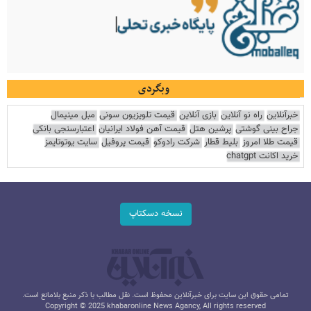
وبگردی
خبرآنلاین
راه نو آنلاین
بازی آنلاین
قیمت تلویزیون سونی
مبل مینیمال
جراح بینی گوشتی
پرشین هتل
قیمت آهن فولاد ایرانیان
اعتبارسنجی بانکی
قیمت طلا امروز
بلیط قطار
شرکت رادوکو
قیمت پروفیل
سایت یوتوتایمز
خرید اکانت chatgpt
نسخه دسکتاپ
تمامی حقوق این سایت برای خبرآنلاین محفوظ است. نقل مطالب با ذکر منبع بلامانع است.
Copyright © 2025 khabaronline News Agancy, All rights reserved