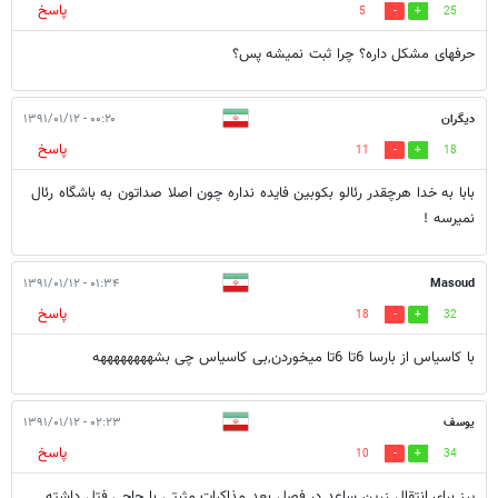
پاسخ
5
25
حرفهای مشکل داره؟ چرا ثبت نمیشه پس؟
دیگران
۰۰:۲۰ - ۱۳۹۱/۰۱/۱۲
پاسخ
11
18
بابا به خدا هرچقدر رئالو بکوبین فایده نداره چون اصلا صداتون به باشگاه رئال
نمیرسه !
۰۱:۳۴ - ۱۳۹۱/۰۱/۱۲
Masoud
پاسخ
18
32
با کاسیاس از بارسا 6تا 6تا میخوردن,بی کاسیاس چی بشههههههههه
یوسف
۰۲:۲۳ - ۱۳۹۱/۰۱/۱۲
پاسخ
10
34
پرز برای انتقال زرین ساعد در فصل بعد مذاکرات مثبتی با حاجی فتل داشته.