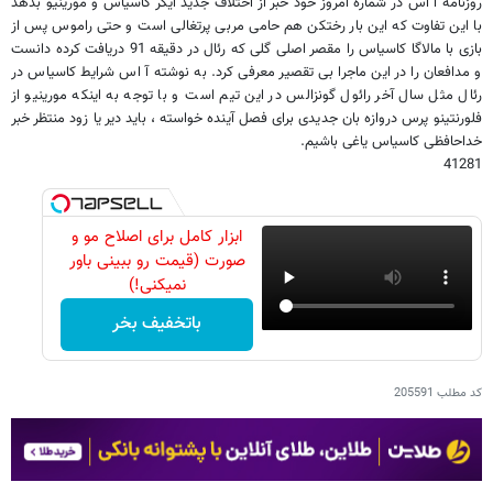
روزنامه آ اس در شماره امروز خود خبر از اختلاف جدید ایکر کاسیاس و مورینیو بدهد
با این تفاوت که این بار رختکن هم حامی مربی پرتغالی است و حتی راموس پس از
بازی با مالاگا کاسیاس را مقصر اصلی گلی که رئال در دقیقه 91 دریافت کرده دانست
و مدافعان را در این ماجرا بی تقصیر معرفی کرد. به نوشته آ اس شرایط کاسیاس در
رئال مثل سال آخر رائول گونزالس در این تیم است و با توجه به اینکه مورینیو از
فلورنتینو پرس دروازه بان جدیدی برای فصل آینده خواسته ، باید دیر یا زود منتظر خبر
خداحافظی کاسیاس یاغی باشیم.
41281
ابزار کامل برای اصلاح مو و
صورت (قیمت رو ببینی باور
نمیکنی!)
باتخفیف بخر
کد مطلب
205591