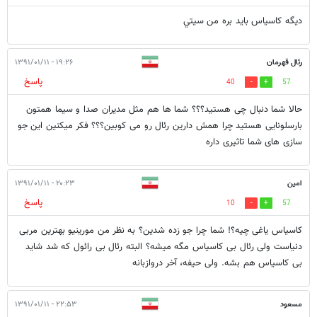
ديگه كاسياس بايد بره من سيتي
رئال قهرمان
۱۹:۲۶ - ۱۳۹۱/۰۱/۱۱
پاسخ
40
57
حالا شما دنبال چی هستید؟؟؟ شما ها هم مثل مدیران صدا و سیما همتون
بارسلونایی هستید چرا همش دارین رئال رو می کوبین؟؟؟ فکر میکنین این جو
سازی های شما تاثیری داره
امین
۲۰:۲۳ - ۱۳۹۱/۰۱/۱۱
پاسخ
10
57
کاسیاس یاغی چیه؟! شما چرا جو زده شدین؟ به نظر من مورینیو بهترین مربی
دنیاست ولی رئال بی کاسیاس مگه میشه؟ البته رئال بی رائول که شد شاید
بی کاسیاس هم بشه. ولی حیفه، آخر دروازبانه
مسعود
۲۲:۵۳ - ۱۳۹۱/۰۱/۱۱