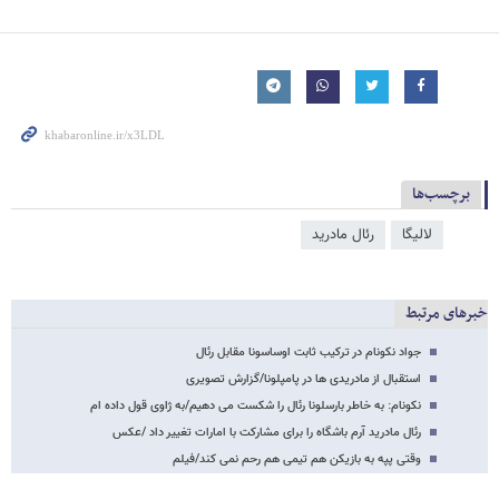
برچسب‌ها
لالیگا
رئال مادرید
خبرهای مرتبط
جواد نکونام در ترکیب ثابت اوساسونا مقابل رئال
استقبال از مادریدی ها در پامپلونا/گزارش تصویری
نکونام: به خاطر بارسلونا رئال را شکست می دهیم/به ژاوی قول داده ام
رئال مادرید آرم باشگاه را برای مشارکت با امارات تغییر داد /عکس
وقتی پپه به بازیکن هم تیمی هم رحم نمی کند/فیلم