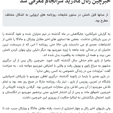
خبرچین رئال مادرید سرانجام معرفی شد
از مدتها قبل نامش در ستون شایعات روزنامه های اروپایی به اشکال مختلف
مطرح بود.
به گزارش خبرآنلاین؛ جایگاهش در ماه گذشته در تیم متزلزل شده و نفوذ گذشته را
در بین بازیکنان نداشت. بعضی ها تساوی های اخیر مقابل ویارئال و مالاگا را ناشی از
اشتباهات عمدی او می دانستند ولی حالا حتی روزنامه آ اس که از سرسخت ترین
حامیان او در جدالی چند ماهه با ژوزه مورینیو بود دیگر دلیلی برای پنهان کردن نامش
نمی بیند و همه آن شایعات به واقعیت بدل شده اند.
ماجرا از بازی جام حذفی سال گذشته کلید خورد .خبرچین رئال پس از آن درگیری
مشهور به سراغ ژاوی و پویول رفت و وقتی با اعتراض مورینیو مواجه شد ، به صراحت
گفت "مراودات من در زندگی خصوصی به کسی ربطی ندارد".
در بازی بعدی با بارسا در ژانویه گذشته، درگیری لفظی مورینیو با بازیکنان اسپانیایی
باشگاه در تمرین روزپس از بازی ، تیتر یک روزنامه مارکا در صبح روز بعد بود و تمام
تلاش مورینیو از آن پس تلاش برای مجازات خبرچین بود. گرفتن بازوبند کاپیتانی از
خبرچین ناموفق ماند و پس از آن انتشار اخباری مبنی برحضور مورینیو در انگلستان و
تایید احتمال بازگشتش به ایتالیا حکایت از پیروزی این خبرچین داشت.
ولی بازیهای اخیر رئال و چهار امتیازی از دست رفته مقابل مالاگا و ویارئال سبب شد تا