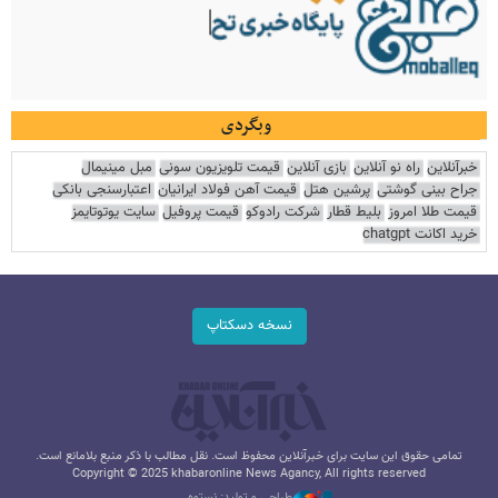
وبگردی
خبرآنلاین
راه نو آنلاین
بازی آنلاین
قیمت تلویزیون سونی
مبل مینیمال
جراح بینی گوشتی
پرشین هتل
قیمت آهن فولاد ایرانیان
اعتبارسنجی بانکی
قیمت طلا امروز
بلیط قطار
شرکت رادوکو
قیمت پروفیل
سایت یوتوتایمز
خرید اکانت chatgpt
نسخه دسکتاپ
تمامی حقوق این سایت برای خبرآنلاین محفوظ است. نقل مطالب با ذکر منبع بلامانع است.
Copyright © 2025 khabaronline News Agancy, All rights reserved
طراحی و تولید: نستوه