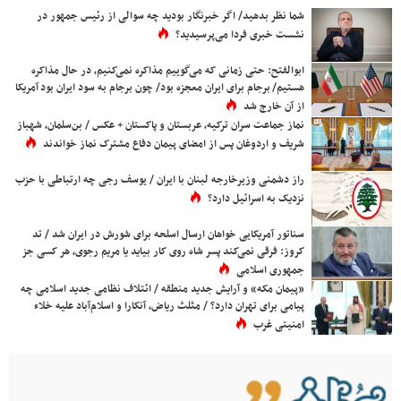
شما نظر بدهید/ اگر خبرنگار بودید چه سوالی از رئیس جمهور در
نشست خبری فردا می‌پرسیدید؟
ابوالفتح: حتی زمانی که می‌گوییم مذاکره نمی‌کنیم، در حال مذاکره
هستیم/ برجام برای ایران معجزه بود/ چون برجام به سود ایران بود آمریکا
از آن خارج شد
نماز جماعت سران ترکیه، عربستان و پاکستان + عکس / بن‌سلمان، شهباز
شریف و اردوغان پس از امضای پیمان دفاع مشترک نماز خواندند
راز دشمنی وزیرخارجه لبنان با ایران / یوسف رجی چه ارتباطی با حزب
نزدیک به اسرائیل دارد؟
سناتور آمریکایی خواهان ارسال اسلحه برای شورش در ایران شد / تد
کروز: فرقی نمی‌کند پسر شاه روی کار بیاید یا مریم رجوی، هر کسی جز
جمهوری اسلامی
«پیمان مکه» و آرایش جدید منطقه / ائتلاف نظامی جدید اسلامی چه
پیامی برای تهران دارد؟ / مثلث ریاض، آنکارا و اسلام‌آباد علیه خلاء
امنیتی غرب