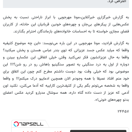
اعتراض کرد.
به گزارش خبرگزاری خبرآنلاین،مونا مهرجویی با ابراز ناراحتی نسبت به پخش
عکس‌هایی از پیکرهای بی‌جان و چهره‌های خونین قربانیان این حادثه، از کاربران
فضای مجازی خواسته تا به احساسات خانواده‌های بازماندگان احترام بگذارند.
به گزارش فرادید، مونا مهرجویی در این باره می‌نویسد: «این چه موضوع کثیفیه
واقعا که میاید عکس جسد عزیزانی که توی بندر عباس هستن و پخش میکنید؟
واقعا به حال عزیزانشون فکر نمی‌کنید وقتی خیلی اتفاقی این عکسارو ببینن و
دوباره از اول یه درد سنگینی یه تصویر سنگینیو باهاش رو در رو شن؟!!! این
موضوعی بود که خیلی وقت بود دوست داشتم مطرح کنم چون این اتفاق برای
خود منم افتاد عمیقا با همه وجودم الان همچین ادماییو درک میکنم!!! و واقعا
واقعا به شخصه می‌تونم بگم یکی از کثیف‌ترین کاراییه که آدما می‌کنن، نکنید اون
آدمی که عزیز از دست داده گناه داره، همه سوشال مدیارو کردید عکس اعضای
بدنو چهره‌های خونی!».
۲۴۴۵۷