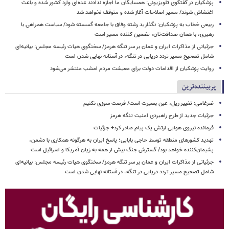
پزشکیان در گفتگوی تلویزیونی: همسایگان ما اجازه ندادند عده‌ای وارد کشور شده و باعث
اغتشاش شوند/ مسیر اصلاحات آغاز شده و متوقف نخواهد شد
ربیعی خطاب به پزشکیان: نگذارید رشته وفاق با جامعه گسسته شود/ سیاست همراهی با
رهبری، با همان صداقت‌تان، تضمین کننده مسیر است
جزئیاتی از مذاکرات ایران و عمان بر سر تنگه هرمز/ سخنگوی هیات رئیسه مجلس: بیانیه‌ای
شامل تصحیح مسیر تردد دریایی در تنگه، در آستانه نهایی شدن است
روایت پزشکیان از اقدامات دولت برای معیشت مردم امشب منتشر می‌شود
پربیننده‌ترین
ضرغامی: تغییر ریل، عین بصیرت است/ فرصت سوزی نکنیم
جزئیات جدید از طرح راهبردی امنیت تنگه هرمز
فرمانده نیروی هوایی ارتش یک پیام صادر کرد+ جزئیات
تهدید کشورهای منطقه توسط حاجی بابایی؛ پاسخ ایران به هرگونه همکاری با دشمن،
پشیمان‌کننده خواهد بود/ گسترش جنگ بیش از همه به زیان آمریکا و اسرائیل است
جزئیاتی از مذاکرات ایران و عمان بر سر تنگه هرمز/ سخنگوی هیات رئیسه مجلس: بیانیه‌ای
شامل تصحیح مسیر تردد دریایی در تنگه، در آستانه نهایی شدن است