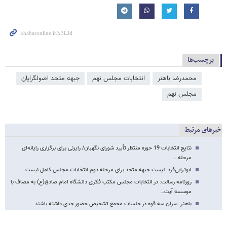
برچسب‌ها
محمدرضا باهنر
انتخابات مجلس نهم
جبهه متحد اصولگرایان
مجلس نهم
خبرهای مرتبط
نتایج انتخابات 19 حوزه منتظر تأیید شورای نگهبان/ رایزنی برای برگزاری رایانه‌ای
مرحله…
ابوترابی‌فرد: لیست جبهه متحد برای مرحله دوم انتخابات مجلس کامل نیست
روزنامه رسالت: در انتخابات مجلس مکتب فکری دانشگاه امام صادق(ع) به مصاف با
موسسه آیت…
باهنر: سران سه قوه در جلسات مجمع تشخیص حضور جدی داشته باشند