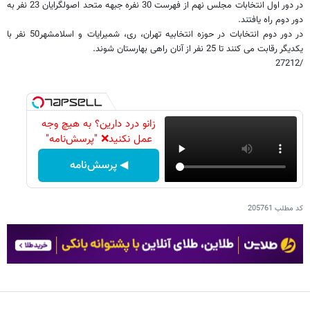
در دور اول انتخابات مجلس نهم از فهرست 30 نفره جبهه متحد اصولگرایان 23 نفر به
دور دوم راه یافتند.
در دور دوم انتخابات در حوزه انتخابیه تهران، ری، شمیرایات و اسلامشهر50 نفر با
یکدیگر رقابت می کنند تا 25 نفر از آنان راهی بهارستان شوند.
/27212
زانو درد دارین؟ به هیچ وجه
عمل نکنید❌ "پرسش‌نامه"
◀ پرسش‌نامه
کد مطلب
205761