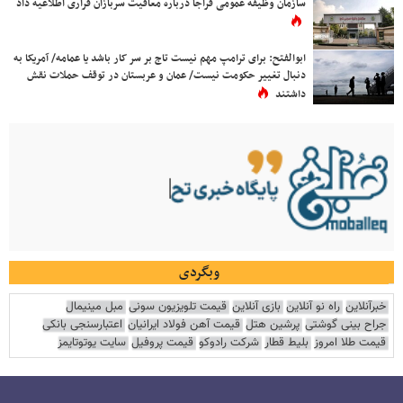
سازمان وظیفه عمومی فراجا درباره معافیت سربازان فراری اطلاعیه داد
ابوالفتح: برای ترامپ مهم نیست تاج بر سر کار باشد یا عمامه/ آمریکا به
دنبال تغییر حکومت نیست/ عمان و عربستان در توقف حملات نقش
داشتند
وبگردی
خبرآنلاین
راه نو آنلاین
بازی آنلاین
قیمت تلویزیون سونی
مبل مینیمال
جراح بینی گوشتی
پرشین هتل
قیمت آهن فولاد ایرانیان
اعتبارسنجی بانکی
قیمت طلا امروز
بلیط قطار
شرکت رادوکو
قیمت پروفیل
سایت یوتوتایمز