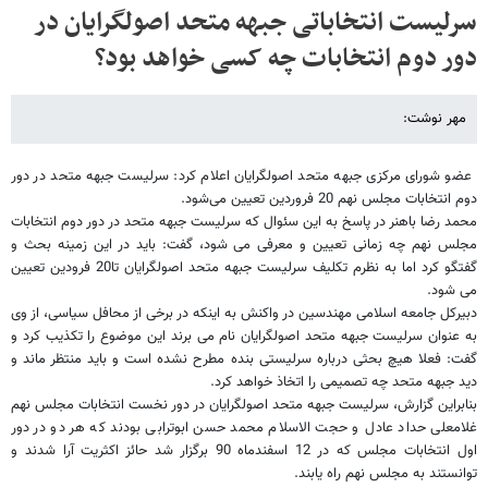
سرلیست انتخاباتی جبهه متحد اصولگرایان در
دور دوم انتخابات چه کسی خواهد بود؟
مهر نوشت:
عضو شورای مرکزی جبهه متحد اصولگرایان اعلام کرد: سرلیست جبهه متحد در دور
دوم انتخابات مجلس نهم 20 فروردین تعیین می‌شود.
محمد رضا باهنر در پاسخ به این سئوال که سرلیست جبهه متحد در دور دوم انتخابات
مجلس نهم چه زمانی تعیین و معرفی می شود، گفت: باید در این زمینه بحث و
گفتگو کرد اما به نظرم تکلیف سرلیست جبهه متحد اصولگرایان تا20 فرودین تعیین
می شود.
دبیرکل جامعه اسلامی مهندسین در واکنش به اینکه در برخی از محافل سیاسی، از وی
به عنوان سرلیست جبهه متحد اصولگرایان نام می برند این موضوع را تکذیب کرد و
گفت: فعلا هیچ بحثی درباره سرلیستی بنده مطرح نشده است و باید منتظر ماند و
دید جبهه متحد چه تصمیمی را اتخاذ خواهد کرد.
بنابراین گزارش، سرلیست جبهه متحد اصولگرایان در دور نخست انتخابات مجلس نهم
غلامعلی حداد عادل و حجت الاسلام محمد حسن ابوترابی بودند که هر دو در دور
اول انتخابات مجلس که در 12 اسفندماه 90 برگزار شد حائز اکثریت آرا شدند و
توانستند به مجلس نهم راه یابند.