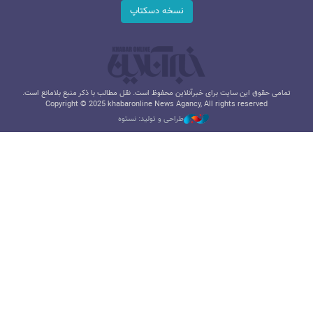
نسخه دسکتاپ
تمامی حقوق این سایت برای خبرآنلاین محفوظ است. نقل مطالب با ذکر منبع بلامانع است.
Copyright © 2025 khabaronline News Agancy, All rights reserved
طراحی و تولید: نستوه