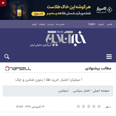
×
فارسی
العربية
English
تماس با ما
درباره ما
تبلیغات
آرشیو
پنجشنبه ۱۵ مرداد ۱۴۰۵
مطالب پیشنهادی
۱ میلیارد اعتبار خرید طلا | بدون ضامن و چک
صفحه اصلی
اخبار سیاسی
مجلس
۱۳ فروردین ۱۳۹۱ - ۱۴:۵۹
۰ نفر