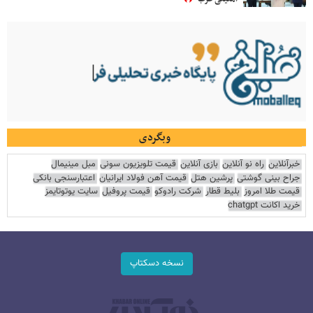
وبگردی
خبرآنلاین
راه نو آنلاین
بازی آنلاین
قیمت تلویزیون سونی
مبل مینیمال
جراح بینی گوشتی
پرشین هتل
قیمت آهن فولاد ایرانیان
اعتبارسنجی بانکی
قیمت طلا امروز
بلیط قطار
شرکت رادوکو
قیمت پروفیل
سایت یوتوتایمز
خرید اکانت chatgpt
نسخه دسکتاپ