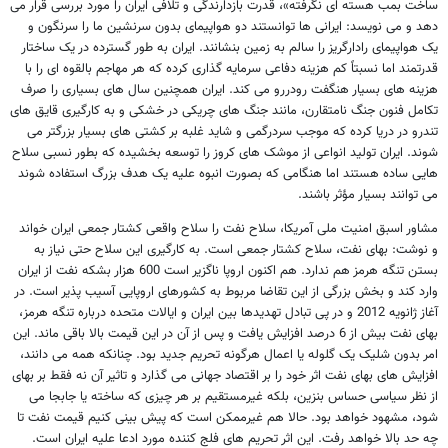
ساخت بمب هسته ای نگرفته»، قدرت بازدارندگی و تلافی ایران را مورد بررسی قرار می
دهد و می نویسد: ایرانی ها توانستند دو هواپیمای بدون سرنشین ما را سرنگون و
یک هواپیمای رادارگریز را سالم به زمین بنشانند. ایران به طور گسترده در یک ساختار
قدرتمند اما نسبتاً کم هزینه دفاعی سرمایه گذاری کرده که هر مهاجم بالقوه ای را با
هزینه های بسیار هنگفت رودررو می کند. ایران همچنین سال های بسیاری را صرف
تکامل فنون جنگ نامتقارن، مانند جنگ های چریکی در خشکی و به کارگیری قایق های
تندرو در دریا کرده که موجب سردرگمی و شاید غلبه بر کشتی های بسیار بزرگتر می
شوند. ایران تولید انواعی از موشک های کروز را توسعه بخشیده که بطور نسبی سلاح
هایی ساده هستند اما هنگامی که بصورت انبوه علیه یک هدف بزرگ استفاده شوند
می توانند بسیار مؤثر باشند.
مشاور اسبق امنیت ملی آمریکا، سلاح نفت را سلاح واقعی کشتار جمعی ایران خواند
و نوشت: بهای نفت، سلاح کشتار جمعی است. به کارگیری این سلاح حتی نیاز به
بستن تنگه هرمز هم ندارد. هم اکنون اروپا ناگزیر است 600 هزار بشکه نفت از ایران
وارد کند و بخش بزرگی از این تقاضا مربوط به کشورهای اروپایی آسیب پذیر است. در
آغاز ژانویه 2012 و در پی تبادل تهدیدها بین ایران و ایالات متحده درباره تنگه هرمز،
بهای نفت بیش از 6 درصد افزایش یافت و پس از آن در این قیمت بالا باقی ماند. این
امر بدون شلیک یک گلوله یا اعمال هرگونه تحریم جدید بود. چنانکه همه می دانند،
افزایش های بهای نفت اثر خود را بر اقتصاد جهانی می گذارد و تاثیر آن نه فقط بر بهای
از نظر سیاسی حساس بنزین، بلکه غیرمستقیم بر هر چیزی که ساخته یا جابجا می
شود، مشهود خواهد بود. حالا هم غیرممکن است که پیش بینی کنیم قیمت نفت تا
چه حد بالا خواهد رفت. این اثر تحریم های فلج کننده مورد ادعا علیه ایران است.