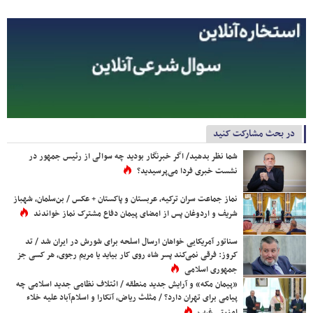
در بحث مشارکت کنید
شما نظر بدهید/ اگر خبرنگار بودید چه سوالی از رئیس جمهور در
نشست خبری فردا می‌پرسیدید؟
نماز جماعت سران ترکیه، عربستان و پاکستان + عکس / بن‌سلمان، شهباز
شریف و اردوغان پس از امضای پیمان دفاع مشترک نماز خواندند
سناتور آمریکایی خواهان ارسال اسلحه برای شورش در ایران شد / تد
کروز: فرقی نمی‌کند پسر شاه روی کار بیاید یا مریم رجوی، هر کسی جز
جمهوری اسلامی
«پیمان مکه» و آرایش جدید منطقه / ائتلاف نظامی جدید اسلامی چه
پیامی برای تهران دارد؟ / مثلث ریاض، آنکارا و اسلام‌آباد علیه خلاء
امنیتی غرب