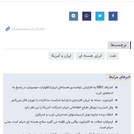
برچسب‌ها
نفت
انرژی هسته ای
ایران و آمریکا
خبرهای مرتبط
اعتراف BBC به افزایش توانمندی هسته‌ای ایران/اظهارات موسویان در پاسخ به
ادعاهای غرب
کلینتون: حمله به ایران فایده‌ای ندارد/به شکست مذاکرات با تهران فکر نمی‌کنم
وال استریت ژورنال:طراح اطلاعاتی ایران تحرکات آمریکا را زیر نظر دارد
انتقاد برنده جایزه نوبل از سیاستهای ضدایرانی غرب و اسرائیل
اردوغان خطاب به کلینتون: وقتی ولی فقیه می گوید سلاح هسته ای حرام است یعنی
حرام است