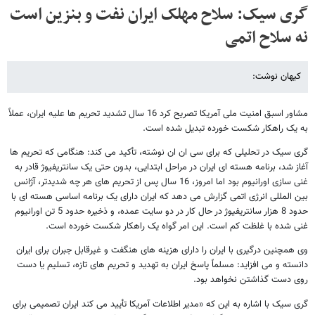
گری سیک: سلاح مهلک ایران نفت و بنزین است
نه سلاح اتمی
کیهان نوشت:
مشاور اسبق امنیت ملی آمریکا تصریح کرد 16 سال تشدید تحریم ها علیه ایران، عملاً
به یک راهکار شکست خورده تبدیل شده است.
گری سیک در تحلیلی که برای سی ان ان نوشته، تأکید می کند: هنگامی که تحریم ها
آغاز شد، برنامه هسته ای ایران در مراحل ابتدایی، بدون حتی یک سانتریفیوژ قادر به
غنی سازی اورانیوم بود اما امروز، 16 سال پس از تحریم های هر چه شدیدتر، آژانس
بین المللی انرژی اتمی گزارش می دهد که ایران دارای یک برنامه اساسی هسته ای با
حدود 8 هزار سانتریفیوژ در حال کار در دو سایت عمده، و ذخیره حدود 5 تن اورانیوم
غنی شده با غلظت کم است. این امر گواه یک راهکار شکست خورده است.
وی همچنین درگیری با ایران را دارای هزینه های هنگفت و غیرقابل جبران برای ایران
دانسته و می افزاید: مسلماً پاسخ ایران به تهدید و تحریم های تازه، تسلیم یا دست
روی دست گذاشتن نخواهد بود.
گری سیک با اشاره به این که «مدیر اطلاعات آمریکا تأیید می کند ایران تصمیمی برای