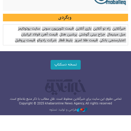
وبگردی
خبرآنلاین
راه نو آنلاین
بازی آنلاین
قیمت تلویزیون سونی
سایت یوتوتایمز
مبل مینیمال
جراح بینی گوشتی
پرشین هتل
قیمت آهن فولاد ایرانیان
اعتبارسنجی بانکی
قیمت طلا امروز
بلیط قطار
شرکت رادوکو
قیمت پروفیل
نسخه دسکتاپ
تمامی حقوق این سایت برای خبرآنلاین محفوظ است. نقل مطالب با ذکر منبع بلامانع است.
Copyright © 2025 khabaronline News Agancy, All rights reserved
طراحی و تولید: نستوه