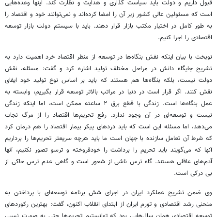
قبول داریم و دولت باید سیاست گذاری و هدایت و نظارت کند. اینها وعده‌هایی
است که مسئولین عالی کشور زیر آن را امضا کرده‌اند و نمی‌توانند خود و اقتصاد را
به طور کامل در اختیار مکتب بازار قرار دهند. باید با سیستم دولت بازار توسعه
اقتصادی را اجرا کنیم.
نوبخت با بیان اینکه نقش بنگاه‌ها در توسعه از منظر اقتصاد خرد اهمیت دارد به
تشریح جایگاه دانش در مراحل مختلف تولید اشاره کرد و گفت: مسئله، نقش
دولت نیست، بلکه بنگاه‌ها هم هستند که باید بر اساس نوع تولید خود ایفای
نقش کنند. اگر قرار است در دنیا در مراتب بالاتر توسعه قرار بگیریم، وابسته به
عمل بنگاه‌ها است. زندگی با قطع برق ۲ ساعته ممکن است، اما اینکه زندگی
نیست و توسعه‌ای در آن وجود ندارد. رفع تحریم‌ها اقتصاد را از مرگ نجات
می‌دهد، اما مسئله این است که باید دردهای پیکر بیمار اقتصاد را هم درمان کرد
که شرط آن تعامل سازنده با جهان است ما باید هرچه سریعتر تحریم‌ها را برداریم
آنها که می‌گویند باید تحریم را برداشت را خودفروخته و ترسو تصور نکنیم، آنها
آدم‌های عاقلی هستند. گاه ترس ناشی از شعور است و گاهی عدم ترس حاکی از
بی درکی است.
وی ضمن تشریح عملکرد ایران در اجرای شش برنامه توسعه‌ای با پرداختن به
منحنی رشد اقتصادی و تورم ایران از ابتدای انقلاب اکنون، گفت: بهترین رکوردهای
توسعه اقتصادی همان سال‌هایی بود که توانستیم تحریم‌ها حتی به صورت نسبی